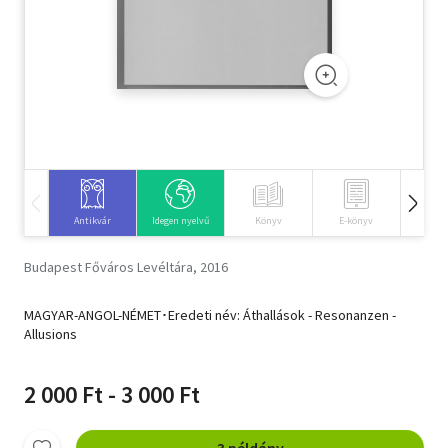
Szótár, nyelvkönyv
Tankönyv, segédkönyv
Társadalomtudomány
Természettudomány
Történelem
Antikvár
Idegen nyelvű
Könyv
E-könyv
Hangos
Vallás
Budapest Főváros Levéltára, 2016
MAGYAR-ANGOL-NÉMET･Eredeti név: Áthallások - Resonanzen -
Allusions
2 000 Ft - 3 000 Ft
3 példány