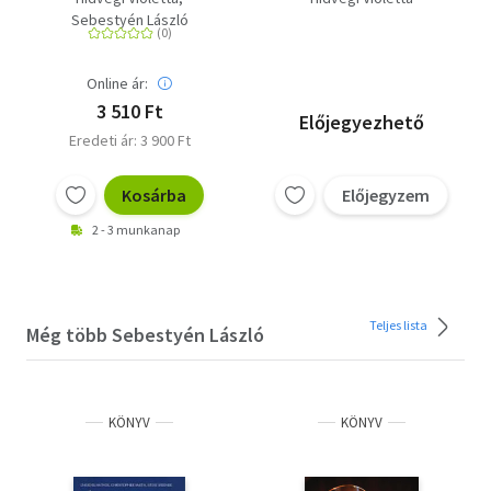
Palotanegyedben
Mutatók
Sebestyén László
Online ár:
3 510 Ft
Előjegyezhető
Eredeti ár: 3 900 Ft
Kosárba
Előjegyzem
2 - 3 munkanap
Teljes lista
Még több Sebestyén László
KÖNYV
KÖNYV