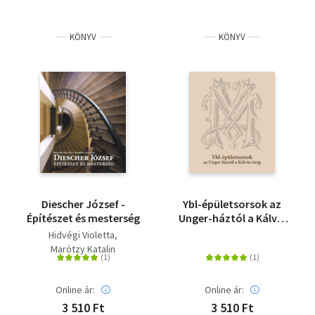
KÖNYV
KÖNYV
Diescher József -
Ybl-épületsorsok az
Építészet és mesterség
Unger-háztól a Kálvin
térig
Hidvégi Violetta
Marótzy Katalin
Online ár:
Online ár:
3 510 Ft
3 510 Ft