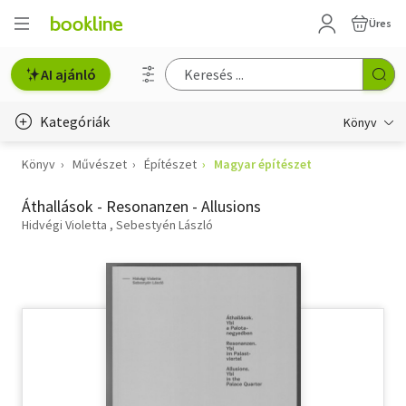
Üres
AI ajánló
Kategóriák
Könyv
Könyv
Művészet
Építészet
Magyar építészet
Életmód, egészség
Áthallások - Resonanzen - Allusions
Erotika
Hidvégi Violetta
Sebestyén László
Gyermek- és ifjúsági
Hobbi, szabadidő
Irodalom
Művészet
Szakkönyv