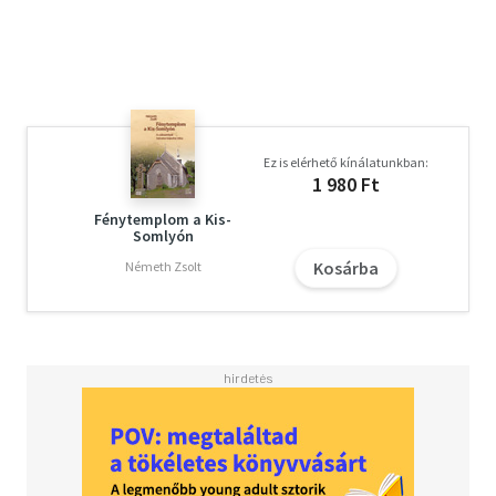
Miklós munkásságát. A kötet két művészeti ág, az
építészet és fényképészet összekapcsolásával teremt
összeköttetést a 19. és a 21. század között. A XIX. század
meghatározó építésze, Ybl Miklós és a korszak
kiemelkedő városfényképésze, Klösz György munkáit
állítja párba.
Ez is elérhető kínálatunkban:
1 980 Ft
Fénytemplom a Kis-
Somlyón
Kosárba
Németh Zsolt