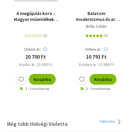
A megújulás kora -
Balatoni
Magyar műemlékek a
modernizmus és art
Kárpát-medencében
deco - Építészet a két
Bolla Zoltán
2010 után
világháború között
Online ár:
Online ár:
20 700 Ft
10 791 Ft
Kiadói ár: 23 000 Ft
Eredeti ár: 11 990 Ft
Kosárba
Kosárba
2 - 3 munkanap
2 - 3 munkanap
Teljes lista
Még több Hidvégi Violetta