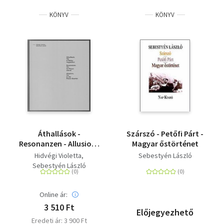
KÖNYV
KÖNYV
Áthallások -
Szárszó - Petőfi Párt -
Resonanzen - Allusions
Magyar őstörténet
- Ybl a
Hidvégi Violetta
Sebestyén László
Palotanegyedben
Sebestyén László
Online ár:
3 510 Ft
Előjegyezhető
Eredeti ár: 3 900 Ft