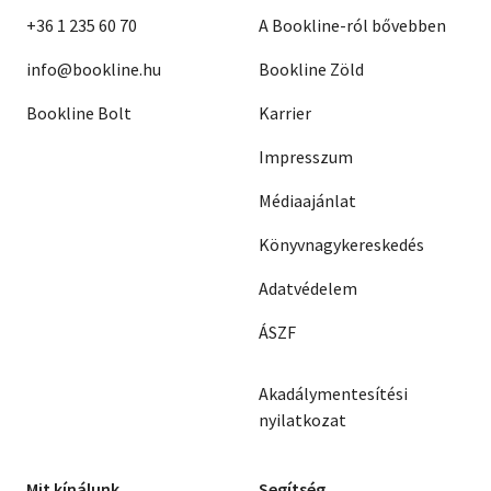
+36 1 235 60 70
A Bookline-ról bővebben
info@bookline.hu
Bookline Zöld
Bookline Bolt
Karrier
Impresszum
Médiaajánlat
Könyvnagykereskedés
Adatvédelem
ÁSZF
Akadálymentesítési
nyilatkozat
Mit kínálunk
Segítség