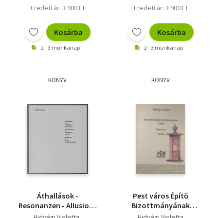
Eredeti ár: 3 900 Ft
Eredeti ár: 3 900 Ft
Kosárba
Kosárba
2 - 3 munkanap
2 - 3 munkanap
KÖNYV
KÖNYV
Áthallások -
Pest város Építő
Resonanzen - Allusions
Bizottmányának
- Ybl a
iratai. Repertórium.
Hidvégi Violetta
Hidvégi Violetta