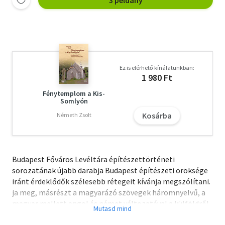
Ez is elérhető kínálatunkban:
1 980 Ft
Fénytemplom a Kis-
Somlyón
Kosárba
Németh Zsolt
Budapest Főváros Levéltára építészettörténeti
sorozatának újabb darabja Budapest építészeti öröksége
iránt érdeklődők szélesebb rétegeit kívánja megszólítani.
ja meg, másrészt a magyarázó szövegek háromnyelvű, a
magyar mellett angol és német változatával a külföldről
Budapestre érkezőkkel is meg szeretné ismertetni Ybl