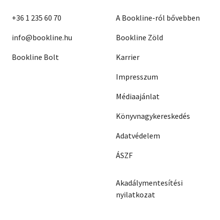
+36 1 235 60 70
A Bookline-ról bővebben
info@bookline.hu
Bookline Zöld
Bookline Bolt
Karrier
Impresszum
Médiaajánlat
Könyvnagykereskedés
Adatvédelem
ÁSZF
Akadálymentesítési
nyilatkozat