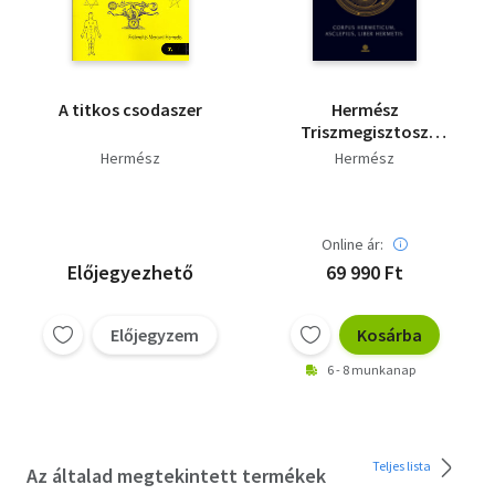
A titkos csodaszer
Hermész
Triszmegisztosz
bölcsessége
Hermész
Hermész
Online ár:
Előjegyezhető
69 990 Ft
Előjegyzem
Kosárba
6 - 8 munkanap
Teljes lista
Az általad megtekintett termékek