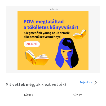
Hortulanusnak a Smaragtáblához fűzött alkímiai
kommentárja - is helyet kapott. A bőséges
jegyzetanyaggal és a mélyebb megértést szolgáló
tanulmányokkal kiegészített gyűjteményes kötet a maga
teljességében most jelenik meg először magyarul.
Teljes lista
Mit vettek még, akik ezt vették?
KÖNYV
KÖNYV