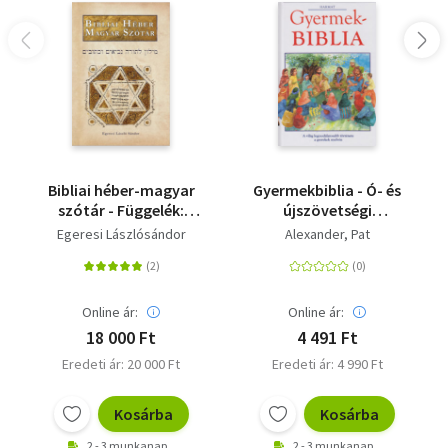
Bibliai héber-magyar
Gyermekbiblia - Ó- és
szótár - Függelék:
újszövetségi
bibliai arámi szavak
történetek
Egeresi Lászlósándor
Alexander, Pat
listája
Online ár:
Online ár:
18 000 Ft
4 491 Ft
Eredeti ár: 20 000 Ft
Eredeti ár: 4 990 Ft
Kosárba
Kosárba
2 - 3 munkanap
2 - 3 munkanap