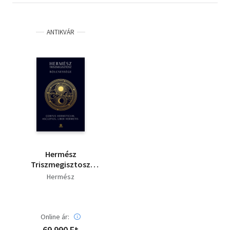
ANTIKVÁR
Hermész
Triszmegisztosz
bölcsessége
Hermész
Online ár:
69 990 Ft