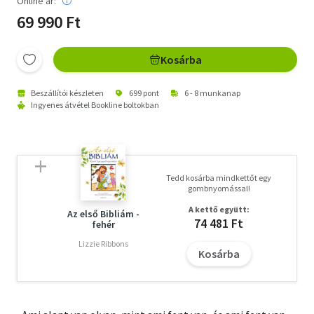
Online ár:
69 990 Ft
Kosárba
Beszállítói készleten
699 pont
6 - 8 munkanap
Ingyenes átvétel Bookline boltokban
Tedd kosárba mindkettőt egy
gombnyomással!
A kettő együtt:
Az első Bibliám -
74 481 Ft
fehér
Lizzie Ribbons
Kosárba