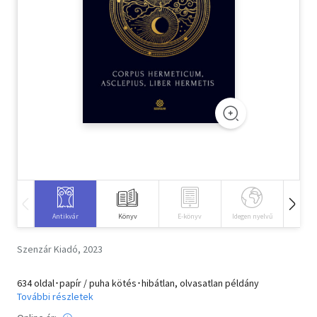
Szótár, nyelvkönyv
Tankönyv, segédkönyv
Társadalomtudomány
Természettudomány
Történelem
Vallás
Antikvár
Könyv
E-könyv
Idegen nyelvű
Hangos
Szenzár Kiadó, 2023
634 oldal･papír / puha kötés･hibátlan, olvasatlan példány
További részletek