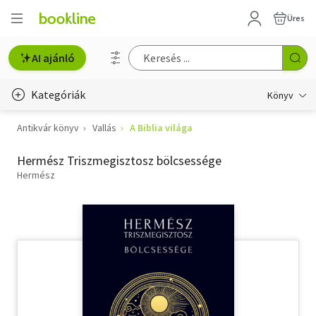
Üres
AI ajánló
Kategóriák
Könyv
Antikvár könyv
Vallás
A Biblia világa
Életmód, egészség
Hermész Triszmegisztosz bölcsessége
Erotika
Hermész
Gyermek- és ifjúsági
Hobbi, szabadidő
Irodalom
Művészet
Szakkönyv