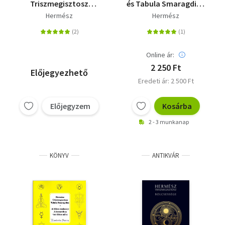
Triszmegisztosz
és Tabula Smaragdina
bölcsessége - Corpus
- Hermész
Hermész
Hermész
Hermeticum, Liber
Triszmegisztosz
Hermetis, Asclepius
tanításai
Online ár:
2 250 Ft
Előjegyezhető
Eredeti ár: 2 500 Ft
Előjegyzem
Kosárba
2 - 3 munkanap
KÖNYV
ANTIKVÁR