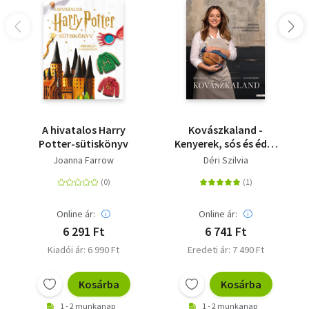
A hivatalos Harry
Kovászkaland -
Potter-sütiskönyv
Kenyerek, sós és édes
sütemények
Joanna Farrow
Déri Szilvia
természetesen
Online ár:
Online ár:
6 291 Ft
6 741 Ft
Kiadói ár: 6 990 Ft
Eredeti ár: 7 490 Ft
Kosárba
Kosárba
1 - 2 munkanap
1 - 2 munkanap