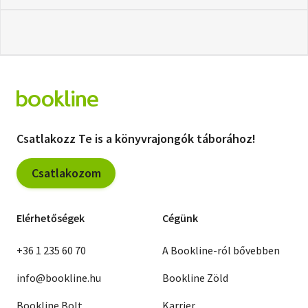
Csatlakozz Te is a könyvrajongók táborához!
Csatlakozom
Elérhetőségek
Cégünk
+36 1 235 60 70
A Bookline-ról bővebben
info@bookline.hu
Bookline Zöld
Bookline Bolt
Karrier