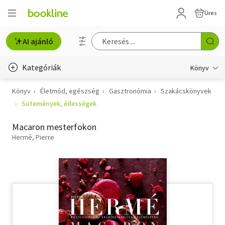
Üres
AI ajánló
Kategóriák
Könyv
Könyv
Életmód, egészség
Gasztronómia
Szakácskönyvek
Életmód, egészség
Sütemények, édességek
Erotika
Macaron mesterfokon
Gyermek- és ifjúsági
Hermé, Pierre
Hobbi, szabadidő
Irodalom
Művészet
Szakkönyv