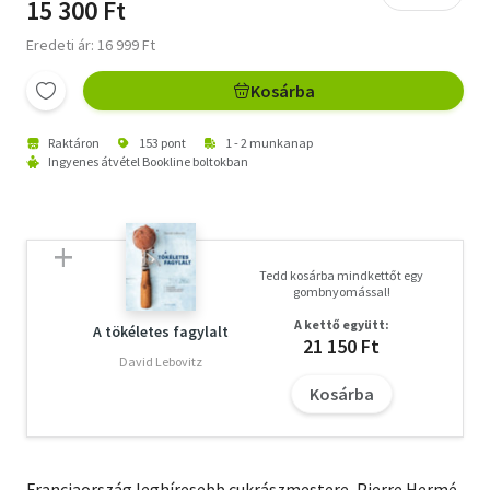
15 300 Ft
Eredeti ár: 16 999 Ft
Kosárba
Raktáron
153 pont
1 - 2 munkanap
Ingyenes átvétel Bookline boltokban
Tedd kosárba mindkettőt egy
gombnyomással!
A kettő együtt:
A tökéletes fagylalt
21 150 Ft
David Lebovitz
Kosárba
Franciaország leghíresebb cukrászmestere, Pierre Hermé