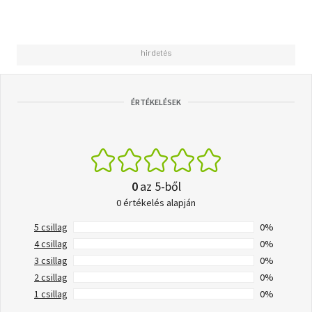
ÉRTÉKELÉSEK
0
az 5-ből
0 értékelés alapján
5 csillag
0%
4 csillag
0%
3 csillag
0%
2 csillag
0%
1 csillag
0%