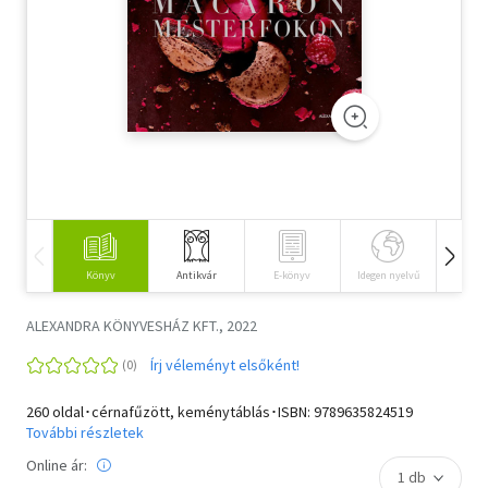
Szótár, nyelvkönyv
Tankönyv, segédkönyv
Társadalomtudomány
Természettudomány
Történelem
Vallás
Könyv
Antikvár
E-könyv
Idegen nyelvű
Hangos
ALEXANDRA KÖNYVESHÁZ KFT., 2022
Írj véleményt elsőként!
260 oldal･cérnafűzött, keménytáblás･ISBN:
9789635824519
További részletek
Online ár: