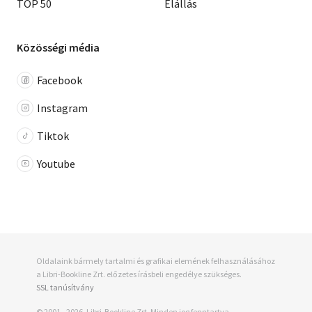
TOP 50
Elállás
Közösségi média
Facebook
Instagram
Tiktok
Youtube
Oldalaink bármely tartalmi és grafikai elemének felhasználásához
a Libri-Bookline Zrt. előzetes írásbeli engedélye szükséges.
SSL tanúsítvány
© 2001 - 2026, Libri-Bookline Zrt. Minden jog fenntartva.