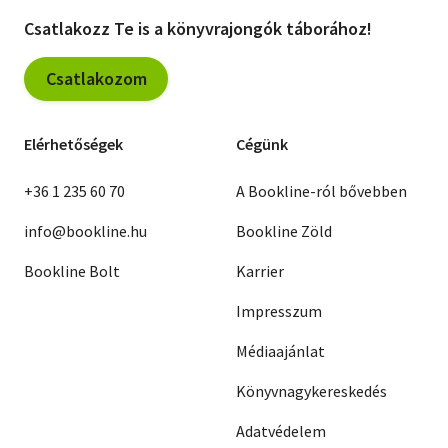
Csatlakozz Te is a könyvrajongók táborához!
Csatlakozom
Elérhetőségek
Cégünk
+36 1 235 60 70
A Bookline-ról bővebben
info@bookline.hu
Bookline Zöld
Bookline Bolt
Karrier
Impresszum
Médiaajánlat
Könyvnagykereskedés
Adatvédelem