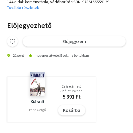
144 oldal･keménytábla, védőborító･ISBN:
9786155559129
További részletek
Előjegyezhető
Előjegyzem
21 pont
Ingyenes átvétel Bookline boltokban
Ez is elérhető
kínálatunkban:
5 391 Ft
Kiáradt
Kosárba
Papp Gergő