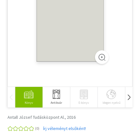
Szótár, nyelvkönyv
Tankönyv, segédkönyv
Társadalomtudomány
Természettudomány
Történelem
Vallás
Könyv
Antikvár
E-könyv
Idegen nyelvű
Hangos
Antall József Tudásközpont Al., 2016
Írj véleményt elsőként!