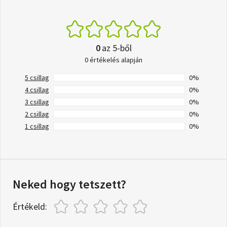
0
az 5-ből
0 értékelés alapján
5 csillag
0%
4 csillag
0%
3 csillag
0%
2 csillag
0%
1 csillag
0%
Neked hogy tetszett?
Értékeld: