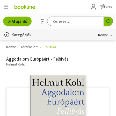
Üres
AI ajánló
Kategóriák
Könyv
Könyv
Történelem
Politika
Életmód, egészség
Aggodalom Európáért - Felhívás
Erotika
Helmut Kohl
Gyermek- és ifjúsági
Hobbi, szabadidő
Irodalom
Művészet
Szakkönyv