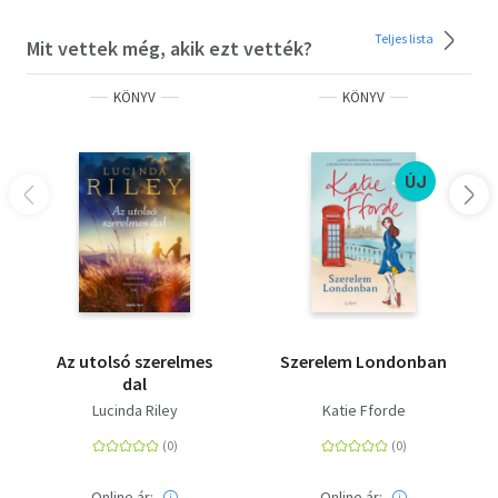
Teljes lista
Mit vettek még, akik ezt vették?
KÖNYV
KÖNYV
ÚJ
Az utolsó szerelmes
Szerelem Londonban
dal
Lucinda Riley
Katie Fforde
Online ár:
Online ár: