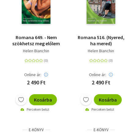
Romana 649. - Nem
Romana 516. (Nyered,
szökhetsz meg előlem
ha mered)
Helen Bianchin
Helen Bianchin
Online ár:
Online ár:
2 490 Ft
2 490 Ft
Kosárba
Kosárba
Perceken belül
Perceken belül
E-KÖNYV
E-KÖNYV