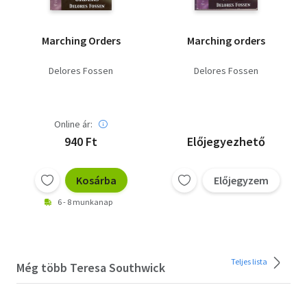
Marching Orders
Marching orders
Delores Fossen
Delores Fossen
Online ár:
940 Ft
Előjegyezhető
Kosárba
Előjegyzem
6 - 8 munkanap
Teljes lista
Még több Teresa Southwick