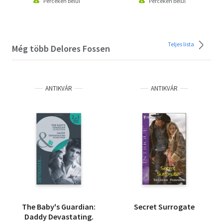
Perceken belül
Perceken belül
Teljes lista
Még több Delores Fossen
ANTIKVÁR
ANTIKVÁR
The Baby's Guardian:
Secret Surrogate
Daddy Devastating.