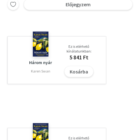
Előjegyzem
Ez is elérhető
kínálatunkban:
5 841 Ft
Három nyár
Kosárba
Karen Swan
Ez is elérhető