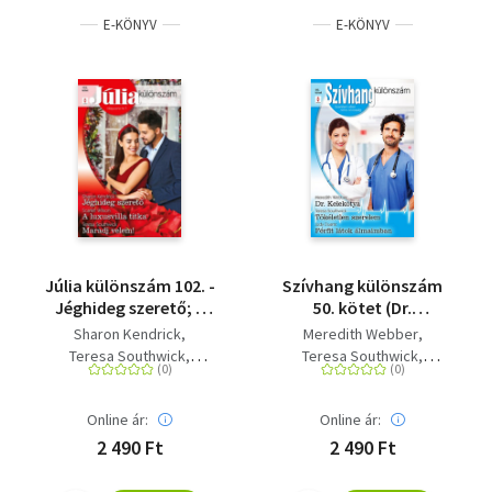
E-KÖNYV
E-KÖNYV
Júlia különszám 102. -
Szívhang különszám
Jéghideg szerető; A
50. kötet (Dr.
luxusvilla titka; Maradj
Kelekótya, Tökéletlen
Sharon Kendrick
Meredith Webber
velem!
szerelem, Férfit látok
Teresa Southwick
Teresa Southwick
álmaimban)
Scarlet Wilson
Judy Duarte
Online ár:
Online ár:
2 490 Ft
2 490 Ft