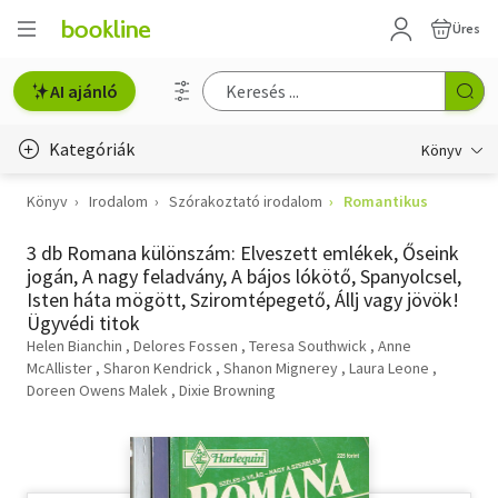
Üres
AI ajánló
Kategóriák
Könyv
Könyv
Irodalom
Szórakoztató irodalom
Romantikus
Életmód, egészség
3 db Romana különszám: Elveszett emlékek, Őseink
Erotika
jogán, A nagy feladvány, A bájos lókötő, Spanyolcsel,
Isten háta mögött, Sziromtépegető, Állj vagy jövök!
Gyermek- és ifjúsági
Ügyvédi titok
Helen Bianchin
Hobbi, szabadidő
Delores Fossen
Teresa Southwick
Anne
McAllister
Sharon Kendrick
Shanon Mignerey
Laura Leone
Doreen Owens Malek
Dixie Browning
Irodalom
Művészet
Szakkönyv