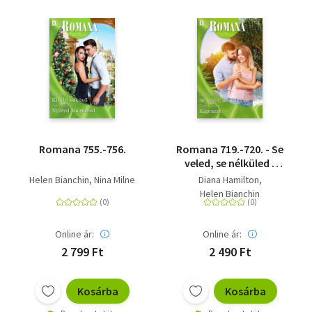
Romana 755.-756.
Romana 719.-720. - Se
veled, se nélküled ;
Káprázat
Helen Bianchin
Nina Milne
Diana Hamilton
Helen Bianchin
Online ár:
Online ár:
2 799 Ft
2 490 Ft
Kosárba
Kosárba