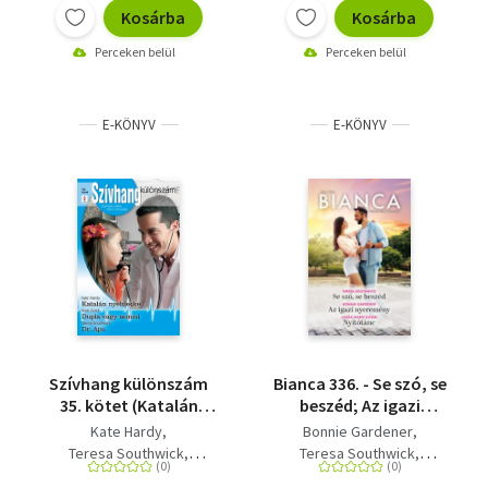
Kosárba
Kosárba
Perceken belül
Perceken belül
E-KÖNYV
E-KÖNYV
Szívhang különszám
Bianca 336. - Se szó, se
35. kötet (Katalán
beszéd; Az igazi
nyelvlecke, Dupla vagy
nyeremény; Nyitótánc
Kate Hardy
Bonnie Gardener
semmi, Dr. Apu)
Teresa Southwick
Teresa Southwick
Kristi Gold
Laura Marie Altom