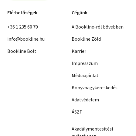
Elérhetőségek
Cégünk
+36 1 235 60 70
A Bookline-ról bővebben
info@bookline.hu
Bookline Zöld
Bookline Bolt
Karrier
Impresszum
Médiaajánlat
Könyvnagykereskedés
Adatvédelem
ÁSZF
Akadálymentesítési