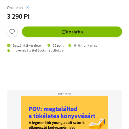
Online ár:
3 290 Ft
Kosárba
Beszállítói készleten
32 pont
6 - 8 munkanap
Ingyenes átvétel Bookline boltokban