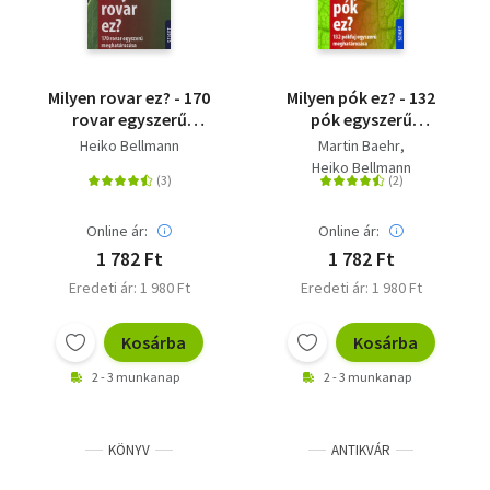
Milyen rovar ez? - 170
Milyen pók ez? - 132
rovar egyszerű
pók egyszerű
meghatározása
meghatározása
Heiko Bellmann
Martin Baehr
Heiko Bellmann
Online ár:
Online ár:
1 782 Ft
1 782 Ft
Eredeti ár: 1 980 Ft
Eredeti ár: 1 980 Ft
Kosárba
Kosárba
2 - 3 munkanap
2 - 3 munkanap
KÖNYV
ANTIKVÁR