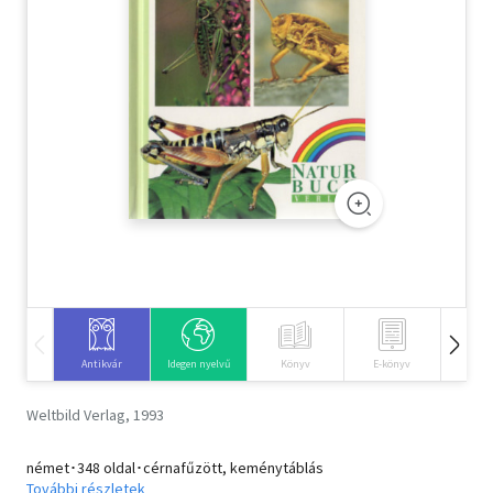
Szótár, nyelvkönyv
Tankönyv, segédkönyv
Társadalomtudomány
Természettudomány
Történelem
Vallás
Antikvár
Idegen nyelvű
Könyv
E-könyv
Hangos
Weltbild Verlag, 1993
német･348 oldal･cérnafűzött, keménytáblás
További részletek