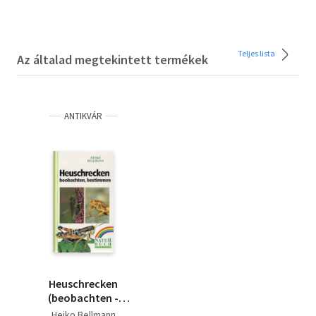
Teljes lista
Az általad megtekintett termékek
ANTIKVÁR
Heuschrecken
(beobachten -
bestimmen)
Heiko Bellmann