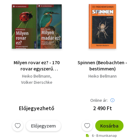
Milyen rovar ez? - 170
Spinnen (Beobachten -
rovar egyszerű
bestimmen)
meghatározása +
Heiko Bellmann
Heiko Bellmann
Milyen madár ez? - 170
Volker Dierschke
madár egyszerű
meghatározása (Kis
természetkalauz)
Online ár:
Előjegyezhető
2 490 Ft
Előjegyzem
Kosárba
6 - 8 munkanap