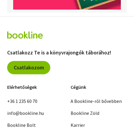
Csatlakozz Te is a könyvrajongók táborához!
Csatlakozom
Elérhetőségek
Cégünk
+36 1 235 60 70
A Bookline-ról bővebben
info@bookline.hu
Bookline Zöld
Bookline Bolt
Karrier