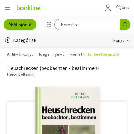
Üres
AI ajánló
Kategóriák
Könyv
Antikvár könyv
Idegen nyelvű
Német
Ismeretterjesztő
Életmód, egészség
Heuschrecken (beobachten - bestimmen)
Erotika
Heiko Bellmann
Gyermek- és ifjúsági
Hobbi, szabadidő
Irodalom
Művészet
Szakkönyv