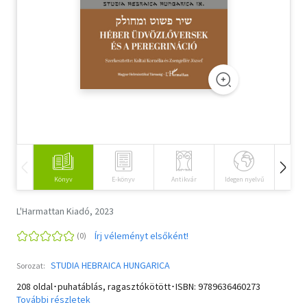
Szótár, nyelvkönyv
Tankönyv, segédkönyv
Társadalomtudomány
Természettudomány
Történelem
Vallás
Könyv
E-könyv
Antikvár
Idegen nyelvű
Hangos
L'Harmattan Kiadó, 2023
Írj véleményt elsőként!
STUDIA HEBRAICA HUNGARICA
Sorozat:
208 oldal･puhatáblás, ragasztókötött･ISBN:
9789636460273
További részletek