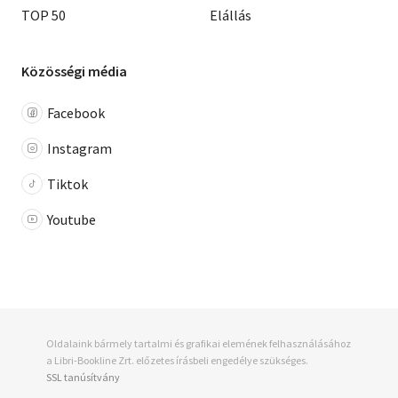
TOP 50
Elállás
Közösségi média
Facebook
Instagram
Tiktok
Youtube
Oldalaink bármely tartalmi és grafikai elemének felhasználásához
a Libri-Bookline Zrt. előzetes írásbeli engedélye szükséges.
SSL tanúsítvány