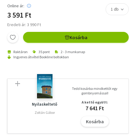
Online ár:
3 591 Ft
Eredeti ár: 3 990 Ft
Kosárba
Raktáron
35 pont
2 - 3 munkanap
Ingyenes átvétel Bookline boltokban
Tedd kosárba mindkettőt egy
gombnyomással!
A kettő együtt:
Nyilaskeltető
7 641 Ft
Zoltán Gábor
Kosárba