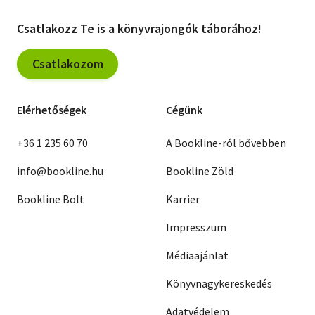
Csatlakozz Te is a könyvrajongók táborához!
Csatlakozom
Elérhetőségek
Cégünk
+36 1 235 60 70
A Bookline-ról bővebben
info@bookline.hu
Bookline Zöld
Bookline Bolt
Karrier
Impresszum
Médiaajánlat
Könyvnagykereskedés
Adatvédelem