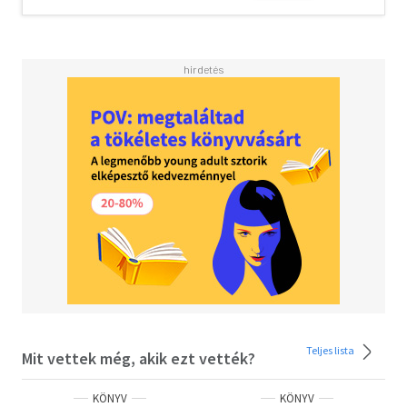
szóbeli változatai a kutatás zárókonferenciáján, 2023.
április 28-án hangzottak el az MTA Könyvtárában.
Teljes lista
Mit vettek még, akik ezt vették?
KÖNYV
KÖNYV