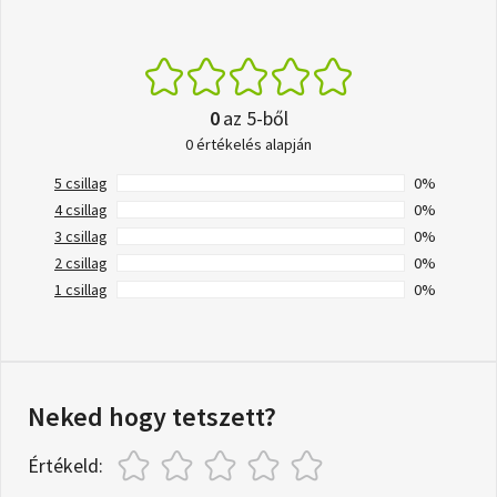
0
az 5-ből
0 értékelés alapján
5 csillag
0%
4 csillag
0%
3 csillag
0%
2 csillag
0%
1 csillag
0%
Neked hogy tetszett?
Értékeld: