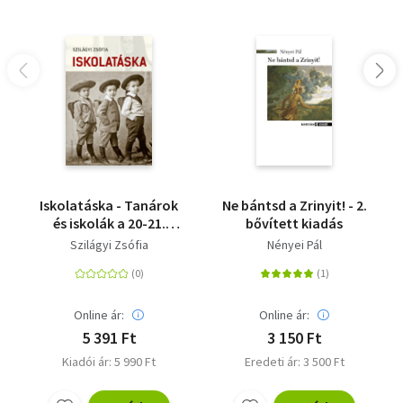
Iskolatáska - Tanárok
Ne bántsd a Zrinyit! - 2.
és iskolák a 20-21.
bővített kiadás
századi irodalomban
Szilágyi Zsófia
Nényei Pál
Online ár:
Online ár:
5 391 Ft
3 150 Ft
Kiadói ár: 5 990 Ft
Eredeti ár: 3 500 Ft