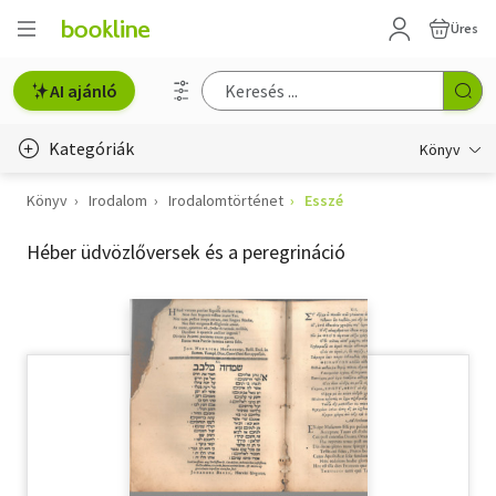
Üres
AI ajánló
Kategóriák
Könyv
Könyv
Irodalom
Irodalomtörténet
Esszé
Életmód, egészség
Héber üdvözlőversek és a peregrináció
Erotika
Gyermek- és ifjúsági
Hobbi, szabadidő
Irodalom
Művészet
Szakkönyv