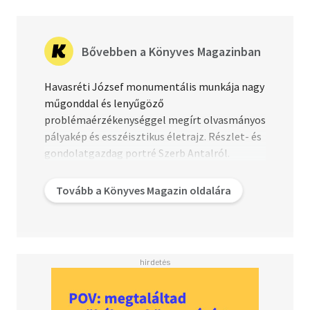
Havasréti József 1964-ben született Pécsen. Ma is ott él; a
pécsi bölcsészkar Kommunikáció- és Médiatudományi
Tanszékének oktatója.
Bővebben a Könyves Magazinban
Díjai:
Havasréti József monumentális munkája nagy
Artisjus-díj 2014 (Szerb Antal című monográfiájáért)
műgonddal és lenyűgöző
Déry Tibor-díj 2014 (irodalmi-irodalomtörténeti
problémaérzékenységgel megírt olvasmányos
munkásságért)
pályakép és esszéisztikus életrajz. Részlet- és
gondolatgazdag portré Szerb Antalról.
Megismerhetjük Szerb életét és
munkamódszerét, kedvenc olvasmányait és az
Tovább a Könyves Magazin oldalára
őt foglalkoztató problémákat csakúgy, mint
szerelmeit és házasságait, hétköznapi
pénzgondjait és polgári foglalkozását.