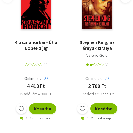
Krasznahorkai - Út a
Stephen King, az
Nobel-díjig
árnyak királya
Valerie Gold
Online ár:
Online ár:
4 410 Ft
2 700 Ft
Kiadói ár: 4 900 Ft
Eredeti ár: 2 999 Ft
Kosárba
Kosárba
1 - 2 munkanap
1 - 2 munkanap