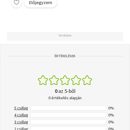
Előjegyzem
ÉRTÉKELÉSEK
0
az 5-ből
0 értékelés alapján
5 csillag
0%
4 csillag
0%
3 csillag
0%
2 csillag
0%