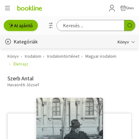
Üres
AI ajánló
Kategóriák
Könyv
Könyv
Irodalom
Irodalomtörténet
Magyar irodalom
Életmód, egészség
Életrajz
Erotika
Szerb Antal
Gyermek- és ifjúsági
Havasréti József
Hobbi, szabadidő
Irodalom
Művészet
Szakkönyv