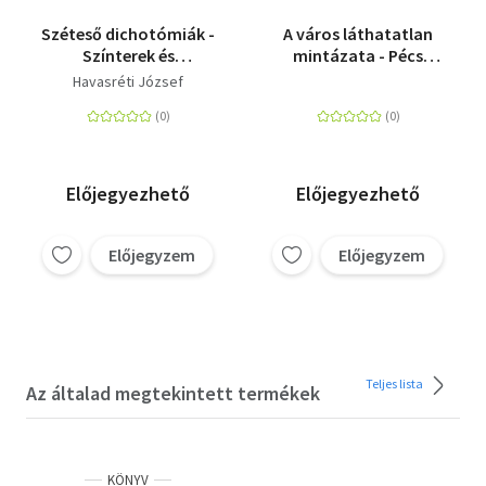
Széteső dichotómiák -
A város láthatatlan
Színterek és
mintázata - Pécs
diskurzusok a magyar
városa mint az
Havasréti József
neoavantgárdban
emlékezet helye
Előjegyezhető
Előjegyezhető
Előjegyzem
Előjegyzem
Teljes lista
Az általad megtekintett termékek
KÖNYV