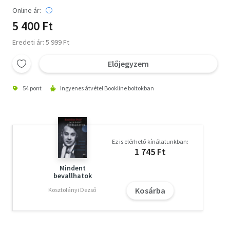
Online ár:
5 400 Ft
Eredeti ár: 5 999 Ft
Előjegyzem
54 pont
Ingyenes átvétel Bookline boltokban
Ez is elérhető kínálatunkban:
1 745 Ft
Mindent
bevallhatok
Kosárba
Kosztolányi Dezső