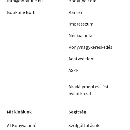
info@bookline.hu
Bookline Zöld
Bookline Bolt
Karrier
Impresszum
Médiaajánlat
Könyvnagykereskedés
Adatvédelem
ÁSZF
Akadálymentesítési
nyilatkozat
Mit kínálunk
Segítség
AI Könyvajánló
Szolgáltatások