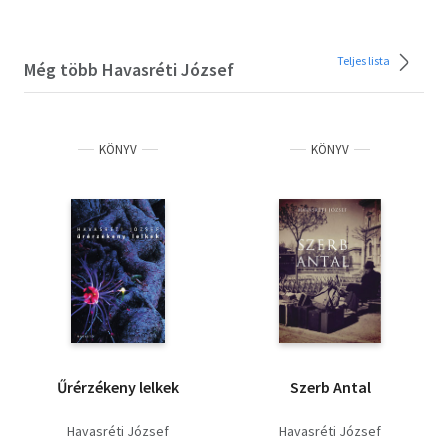
Teljes lista
Még több Havasréti József
KÖNYV
KÖNYV
Űrérzékeny lelkek
Szerb Antal
Havasréti József
Havasréti József