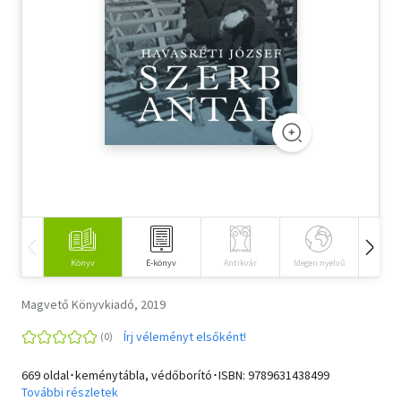
Szótár, nyelvkönyv
Tankönyv, segédkönyv
Társadalomtudomány
Természettudomány
Történelem
Vallás
Könyv
E-könyv
Antikvár
Idegen nyelvű
Hangos
Magvető Könyvkiadó, 2019
Írj véleményt elsőként!
669 oldal･keménytábla, védőborító･ISBN:
9789631438499
További részletek