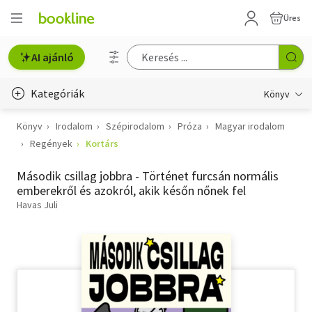
Üres
AI ajánló
Kategóriák
Könyv
Könyv
Irodalom
Szépirodalom
Próza
Magyar irodalom
Életmód, egészség
Regények
Kortárs
Erotika
Második csillag jobbra - Történet furcsán normális
Gyermek- és ifjúsági
emberekről és azokról, akik későn nőnek fel
Havas Juli
Hobbi, szabadidő
Irodalom
Művészet
Szakkönyv