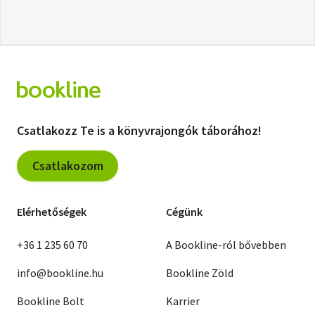
Csatlakozz Te is a könyvrajongók táborához!
Csatlakozom
Elérhetőségek
Cégünk
+36 1 235 60 70
A Bookline-ról bővebben
info@bookline.hu
Bookline Zöld
Bookline Bolt
Karrier