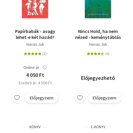
Papírbabák - avagy
Nincs Hold, ha nem
lehet-e két hazád?
nézed - keménytáblás
Havas Juli
Havas Juli
Online ár:
4 050 Ft
Előjegyezhető
Eredeti ár: 4 500 Ft
Előjegyzem
Előjegyzem
KÖNYV
E-KÖNYV