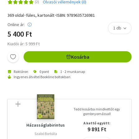
Olvasói vélemények (0)
369 oldal･füles, kartonált･ISBN:
9789635726981
Online ár:
5 400 Ft
Kiadói ár: 5 999 Ft
Kosárba
Raktáron
0 pont
1 - 2 munkanap
Ingyenes átvétel Bookline boltokban
Tedd kosárba mindkettőt egy
gombnyomással!
A kettő együtt:
Házasságlabirintus
9 891 Ft
Szabó Borbála