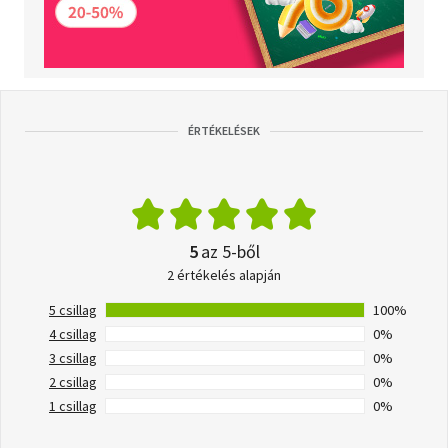
ÉRTÉKELÉSEK
5
az 5-ből
2 értékelés alapján
5 csillag
100%
4 csillag
0%
3 csillag
0%
2 csillag
0%
1 csillag
0%