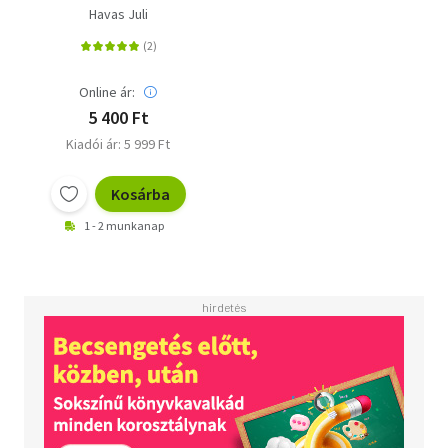
normális emberekről
Havas Juli
és azokról, akik későn
nőnek fel
Online ár:
5 400 Ft
Kiadói ár: 5 999 Ft
Kosárba
1 - 2 munkanap