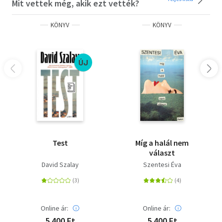
Mit vettek még, akik ezt vették?
KÖNYV
KÖNYV
ÚJ
Test
Míg a halál nem
választ
David Szalay
Szentesi Éva
Online ár:
Online ár:
5 400 Ft
5 400 Ft