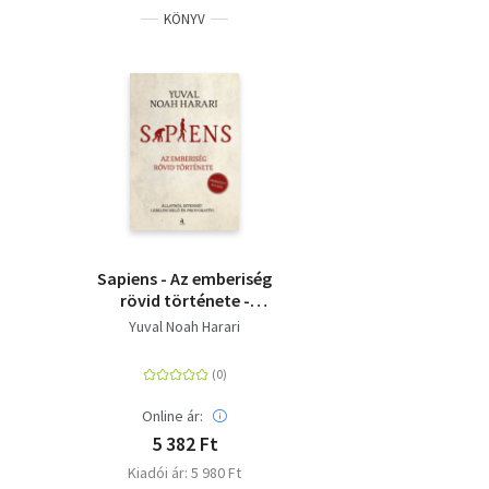
KÖNYV
Sapiens - Az emberiség
rövid története -
Frissített kiadás
Yuval Noah Harari
Online ár:
5 382 Ft
Kiadói ár: 5 980 Ft