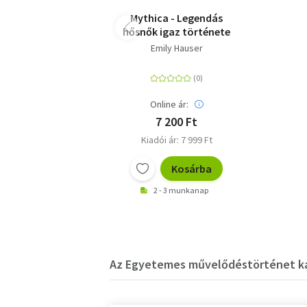
Mythica - Legendás
hősnők igaz története
Emily Hauser
Online ár:
7 200 Ft
Kiadói ár: 7 999 Ft
Kosárba
2 - 3 munkanap
Az Egyetemes művelődéstörténet kat