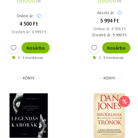
Akciós ár:
Online ár:
5 994 Ft
4 500 Ft
Online ár: 8 991 Ft
Eredeti ár: 4 999 Ft
Eredeti ár: 9 990 Ft
Kosárba
Kosárba
2 - 3 munkanap
2 - 3 munkanap
KÖNYV
KÖNYV
%