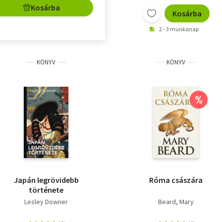
Kosárba
Kosárba
2 - 3 munkanap
KÖNYV
KÖNYV
%
Japán legrövidebb
Róma császára
története
Lesley Downer
Beard, Mary