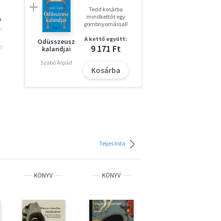
Tedd kosárba
,
mindkettőt egy
gombnyomással!
.
A kettő együtt:
Odüsszeusz
z
9 171 Ft
kalandjai
tált
Szabó Árpád
Kosárba
z
Teljes lista
KÖNYV
KÖNYV
KÖNYV
%