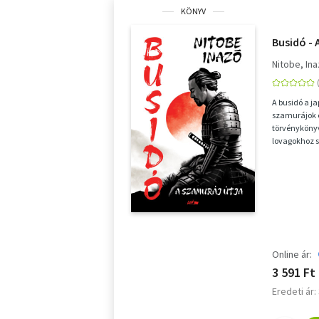
KÖNYV
Busidó - 
Nitobe, In
A busidó a j
szamurájok e
törvényköny
lovagokhoz s
nemesek életv
Online ár:
3 591 Ft
Eredeti ár: