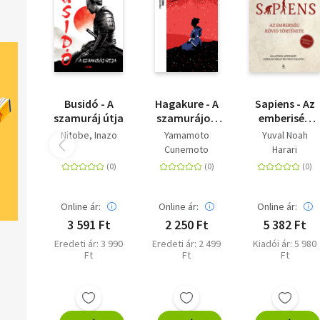
Busidó - A
Hagakure - A
Sapiens - Az
szamuráj útja
szamurájok
emberiség
kódexe -
rövid
Nitobe, Inazo
Yamamoto
Yuval Noah
Trubadúr
története -
Cunemoto
Harari
Zsebkönyvek
Frissített
6.
kiadás
Online ár:
Online ár:
Online ár:
3 591 Ft
2 250 Ft
5 382 Ft
Eredeti ár: 3 990
Eredeti ár: 2 499
Kiadói ár: 5 980
Ft
Ft
Ft