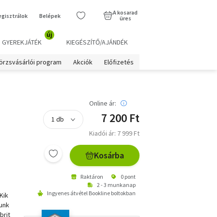
A kosarad
egisztrálok
Belépek
üres
új
GYEREKJÁTÉK
KIEGÉSZÍTŐ/AJÁNDÉK
örzsvásárlói program
Akciók
Előfizetés
Online ár:
7 200 Ft
Kiadói ár: 7 999 Ft
Kosárba
Raktáron
0 pont
2 - 3 munkanap
Ingyenes átvétel Bookline boltokban
Kik
tunk
brit