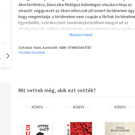
ókortörténész, klasszika-filológus különleges utazásra hívja az
olvasót: végigvezet az ókori mítoszok jól ismert történetein úgy
hogy megmutatja: a történelem nem csupán a férfiak történelme
Egyedülálló, szórakoztató tanulmánykötetében hangot ad az
elhallgattatott, mitikus nőalakoknak, újraértelmezi nem csupán a
ókori világot, de ennek fényében a nyugati történelem férfiorien
világképét is. A Mythica tudományos igényű, ugyanakkor
közérthető, olvasmányos mű. Miközben bemutatja a homéroszi
319 oldal･füles, kartonált･ISBN:
9789635434787
eposzok nőalakjainak történetét, leás az eposzok mögötti
További részletek
történelem mélyére, régészeti leletekből, DNS-kutatásokból ho
vű
Hangoskönyv
Film
Zene
példákat, hogy megmutassa, kik is voltak ezek az asszonyok -
királynők, anyák, harcosok és rabnők -, hogyan éltek, és
legfőképpen: mit mond el rólunk, az utókorról az, ahogyan
emlékezünk rájuk.
Mit vettek még, akik ezt vették?
KÖNYV
KÖNYV
KÖNYV