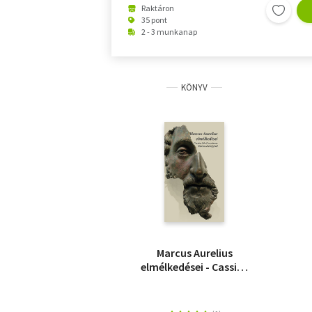
Raktáron
35 pont
2 - 3 munkanap
KÖNYV
Marcus Aurelius
elmélkedései - Cassius
Dio Cocceinas Marcus-
életrajzával