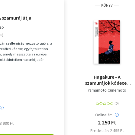
KÖNYV
A szamuráj útja
azo
apán szellemiség mozgatórugója, a
rkölcsi kódexe, egyfajta íratlan
v, amely megszabta az európai
ok tekintetben hasonló japán
itelét és v...
Hagakure - A
szamurájok kódexe -
Trubadúr Zsebkönyvek
Yamamoto Cunemoto
6.
Online ár:
2 250 Ft
 3 990 Ft
Eredeti ár: 2 499 Ft