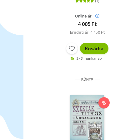
Online ár:
4 005 Ft
Eredeti ár: 4 450 Ft
Kosárba
2 - 3 munkanap
KÖNYV
%