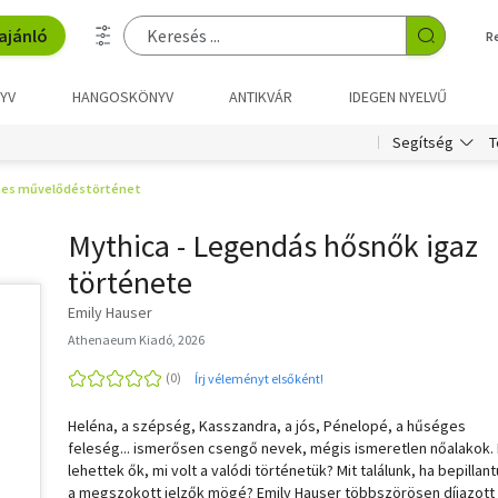
ajánló
R
YV
HANGOSKÖNYV
ANTIKVÁR
IDEGEN NYELVŰ
T
Segítség
es művelődéstörténet
Mythica - Legendás hősnők igaz
története
Emily Hauser
Athenaeum Kiadó, 2026
Írj véleményt elsőként!
Heléna, a szépség, Kasszandra, a jós, Pénelopé, a hűséges
feleség... ismerősen csengő nevek, mégis ismeretlen nőalakok. 
lehettek ők, mi volt a valódi történetük? Mit találunk, ha bepillan
a megszokott jelzők mögé? Emily Hauser többszörösen díjazott 