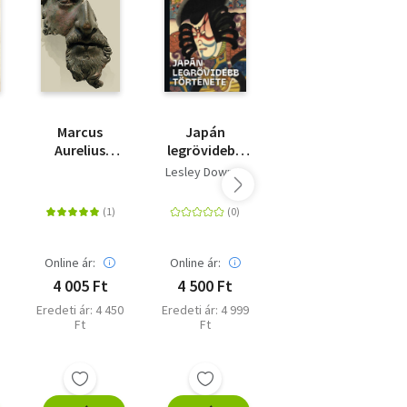
Marcus
Japán
Róma
Aurelius
legrövidebb
császára
elmélkedései -
története
Lesley Downer
Beard, Mary
Cassius Dio
Cocceinas
Marcus-
életrajzával
Akciós ár:
Online ár:
Online ár:
5 994 Ft
4 005 Ft
4 500 Ft
Online ár: 8 991
Ft
Eredeti ár: 4 450
Eredeti ár: 4 999
Ft
Ft
Eredeti ár: 9 990
Ft