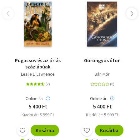
Pugacsov és az óriás
Göröngyös úton
százlábúak
Leslie L. Lawrence
Bán Mór
Online ár:
Online ár:
5 400 Ft
5 400 Ft
Kiadói ár: 5 999 Ft
Kiadói ár: 5 999 Ft
Kosárba
Kosárba