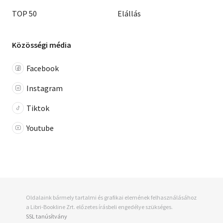
TOP 50
Elállás
Közösségi média
Facebook
Instagram
Tiktok
Youtube
Oldalaink bármely tartalmi és grafikai elemének felhasználásához
a Libri-Bookline Zrt. előzetes írásbeli engedélye szükséges.
SSL tanúsítvány