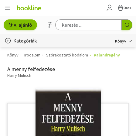
Üres
AI ajánló
Kategóriák
Könyv
Könyv
Irodalom
Szórakoztató irodalom
Kalandregény
Életmód, egészség
A menny felfedezése
Erotika
Harry Mulisch
Gyermek- és ifjúsági
Hobbi, szabadidő
Irodalom
Művészet
Szakkönyv