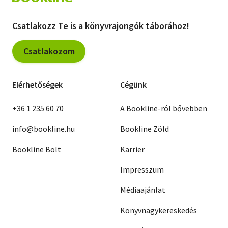
Csatlakozz Te is a könyvrajongók táborához!
Csatlakozom
Elérhetőségek
Cégünk
+36 1 235 60 70
A Bookline-ról bővebben
info@bookline.hu
Bookline Zöld
Bookline Bolt
Karrier
Impresszum
Médiaajánlat
Könyvnagykereskedés