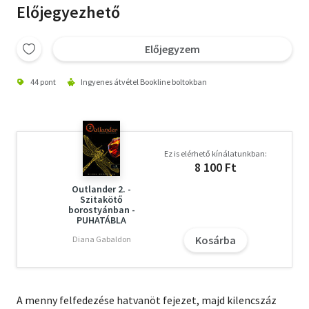
Előjegyezhető
Előjegyzem
44 pont
Ingyenes átvétel Bookline boltokban
Ez is elérhető kínálatunkban:
8 100 Ft
Outlander 2. -
Szitakötő
borostyánban -
PUHATÁBLA
Kosárba
Diana Gabaldon
A menny felfedezése hatvanöt fejezet, majd kilencszáz