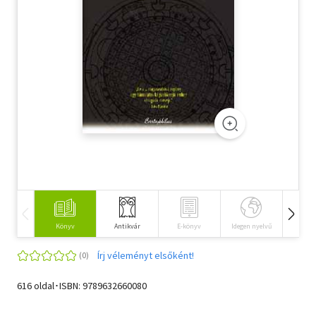
Szótár, nyelvkönyv
Tankönyv, segédkönyv
Társadalomtudomány
Természettudomány
Történelem
Vallás
Könyv
Antikvár
E-könyv
Idegen nyelvű
Hangos
Írj véleményt elsőként!
616 oldal･ISBN:
9789632660080