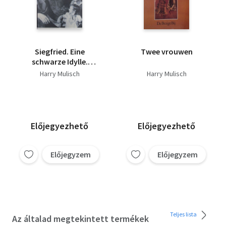
Siegfried. Eine
Twee vrouwen
schwarze Idylle.
Roman
Harry Mulisch
Harry Mulisch
Előjegyezhető
Előjegyezhető
Előjegyzem
Előjegyzem
Teljes lista
Az általad megtekintett termékek