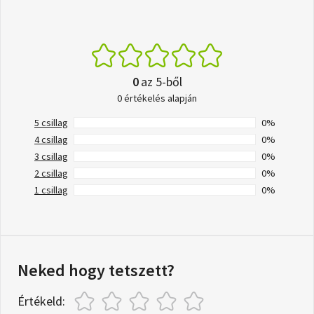
0
az 5-ből
0 értékelés alapján
5 csillag
0%
4 csillag
0%
3 csillag
0%
2 csillag
0%
1 csillag
0%
Neked hogy tetszett?
Értékeld: