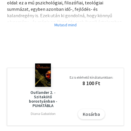
oldal: ez a mű pszichológiai, filozófiai, teológiai
summázat, egyben azonban idő-, fejlődés- és
kalandregény is. Ezek után ki gondolná, hogy könnyű
olvasmány - és mégis az. Ilyen (de csak ilyen!) értelemben
lektűr... de micsoda szuperlektűr! Lebilincselő, izgalmas,
jól felépített történet, hús-vér szereplőkkel, remek
párbeszédekkel és töprengésre késztető
eszmefuttatásokkal.
Ez is elérhető kínálatunkban:
8 100 Ft
Outlander 2. -
Szitakötő
borostyánban -
PUHATÁBLA
Kosárba
Diana Gabaldon