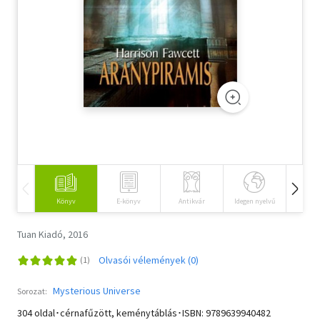
Szótár, nyelvkönyv
Tankönyv, segédkönyv
Társadalomtudomány
Természettudomány
Történelem
Vallás
Könyv
E-könyv
Antikvár
Idegen nyelvű
Hangos
Tuan Kiadó, 2016
Olvasói vélemények (0)
Mysterious Universe
Sorozat:
304 oldal･cérnafűzött, keménytáblás･ISBN:
9789639940482