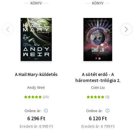
KÖNYV
KÖNYV
A Hail Mary-küldetés
A sötét erdő - A
háromtest-trilógia 2.
Andy Weir
Cixin Liu
Online ár:
Online ár:
6 296 Ft
6 120 Ft
Eredeti ár: 6 995 Ft
Eredeti ár: 6 799 Ft