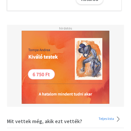
testőrtisztjét, Brett Shaw-t bízza meg az expedíció
védelmével. Shaw ezredes aktív szerepvállalása az
események olyan sorozatát indítja el, amely
következtében az emberiség írott történelme és a von
Anstetten uralkodóház szerepe is megkérdőjeleződik.
Harrison Fawcett ma már kultikusnak számító, profetikus
látomása az emberiség legősibb titkait kutatva az iszlám
és az ókori Egyiptom az emberiség legősibb titkait
kutatva az iszlám és az ókori Egyiptom világába
kalauzolja az olvasóit. A Mysterious Universe világának
világába kalauzolja az olvasóit. A Mysterious Universe
világának egyik megalapozó műve az első kiadása óta
eltelt tizenhat év után egyik megalapozó műve az első
kiadása óta eltelt tizenhat év után sem veszített az
aktualitásaiból, és nem mindennapi izgalmakat sem
veszített az aktualitásaiból, és nem mindennapi
izgalmakat ígér a kalandos-misztikus science-fiction
kedvelői számára.
Teljes lista
Mit vettek még, akik ezt vették?