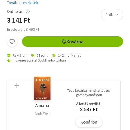
További részletek
Online ár:
3 141 Ft
Eredeti ár: 3 490 Ft
Kosárba
Raktáron
31 pont
1 - 2 munkanap
Ingyenes átvétel Bookline boltokban
Tedd kosárba mindkettőt egy
gombnyomással!
A kettő együtt:
A marsi
8 537 Ft
Andy Weir
Kosárba