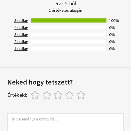
5
az 5-ből
1 értékelés alapján
5 csillag
100%
4 csillag
0%
3 csillag
0%
2 csillag
0%
1 csillag
0%
Neked hogy tetszett?
Értékeld: