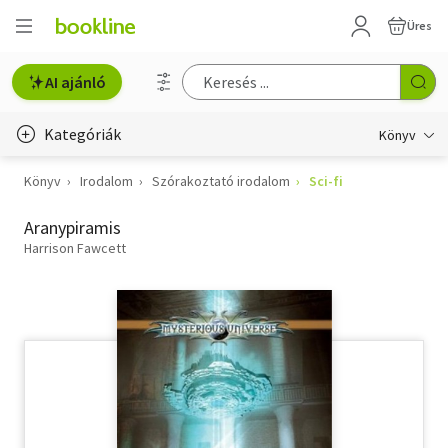
Üres
AI ajánló
Kategóriák
Könyv
Könyv
Irodalom
Szórakoztató irodalom
Sci-fi
Életmód, egészség
Aranypiramis
Erotika
Harrison Fawcett
Gyermek- és ifjúsági
Hobbi, szabadidő
Irodalom
Művészet
Szakkönyv