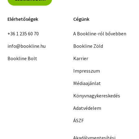
Elérhetőségek
Cégünk
+36 1 235 60 70
A Bookline-ról bővebben
info@bookline.hu
Bookline Zöld
Bookline Bolt
Karrier
Impresszum
Médiaajánlat
Könyvnagykereskedés
Adatvédelem
ÁSZF
Akadálymentesítési