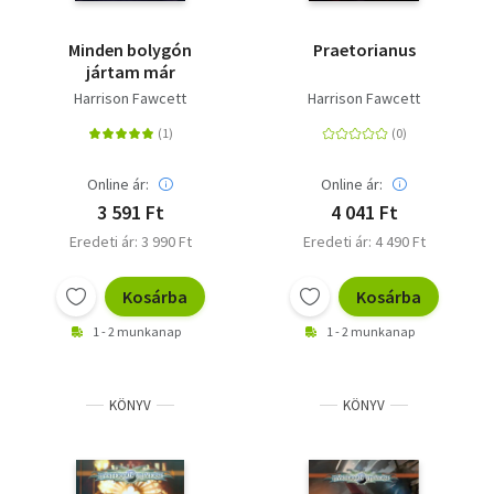
Minden bolygón
Praetorianus
jártam már
Harrison Fawcett
Harrison Fawcett
Online ár:
Online ár:
3 591 Ft
4 041 Ft
Eredeti ár: 3 990 Ft
Eredeti ár: 4 490 Ft
Kosárba
Kosárba
1 - 2 munkanap
1 - 2 munkanap
KÖNYV
KÖNYV