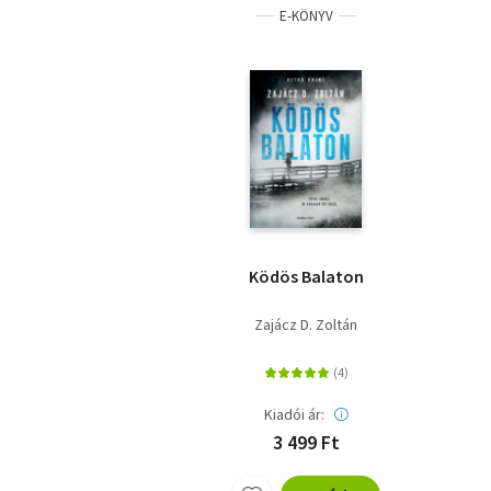
E-KÖNYV
Ködös Balaton
Zajácz D. Zoltán
Kiadói ár:
3 499 Ft