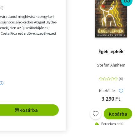
ÚJ
t váratlanul meghívást kap egykori
luxushotellánc-örökös Abigail Blythe-
yenek jelen az új szállodájának
Costa Rica esőerdővel szegélyezett
Éjjeli lepkék
Stefan Ahnhem
Kiadói ár:
3 290 Ft
Kosárba
Kosárba
Perceken belül