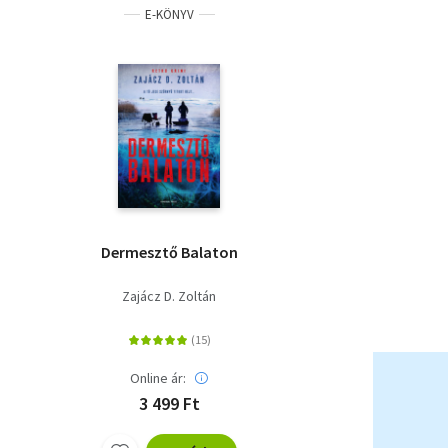
E-KÖNYV
Dermesztő Balaton
Zajácz D. Zoltán
Online ár:
3 499 Ft