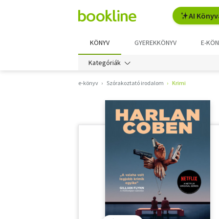
AI Könyv
KÖNYV
GYEREKKÖNYV
E-KÖN
Kategóriák
e-könyv
Szórakoztató irodalom
Krimi