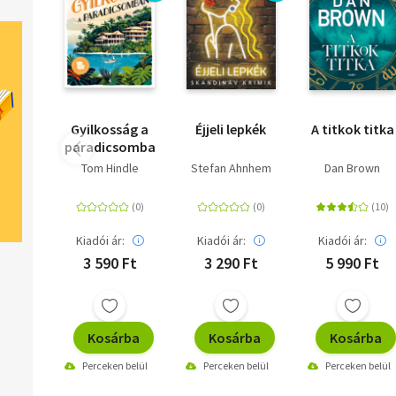
Gyilkosság a
Éjjeli lepkék
A titkok titka
paradicsomban
Tom Hindle
Stefan Ahnhem
Dan Brown
Kiadói ár:
Kiadói ár:
Kiadói ár:
3 590 Ft
3 290 Ft
5 990 Ft
Kosárba
Kosárba
Kosárba
Perceken belül
Perceken belül
Perceken belül