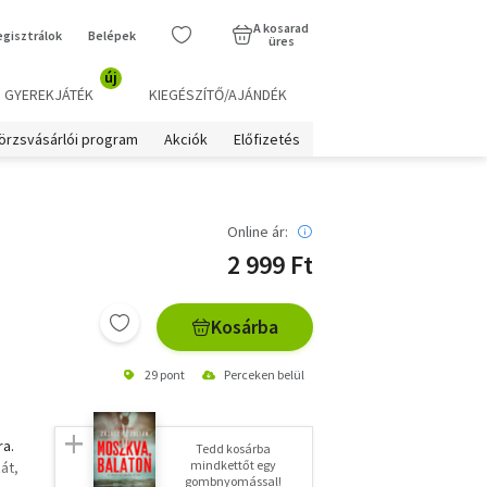
A kosarad
egisztrálok
Belépek
üres
új
GYEREKJÁTÉK
KIEGÉSZÍTŐ/AJÁNDÉK
örzsvásárlói program
Akciók
Előfizetés
Online ár:
2 999 Ft
Kosárba
29 pont
Perceken belül
ra.
Tedd kosárba
mindkettőt egy
át,
gombnyomással!