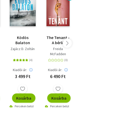
Ködös
The Tenant -
Átkozott
Balaton
A bérlő
örökség
Zajácz D. Zoltán
Freida
Mészöly Ágnes
McFadden
Kiadói ár:
Kiadói ár:
Kiadói ár:
3 499 Ft
6 490 Ft
3 899 Ft
Kosárba
Kosárba
Kosárba
Perceken belül
Perceken belül
Perceken belül