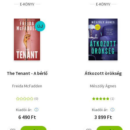
E-KÖNYV
E-KÖNYV
ÚJ
The Tenant - A bérlő
Átkozott örökség
Freida McFadden
Mészöly Ágnes
Kiadói ár:
Kiadói ár:
6 490 Ft
3 899 Ft