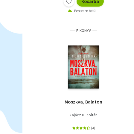
Kosárba
Perceken belül
E-KÖNYV
Moszkva, Balaton
Zajácz D. Zoltán