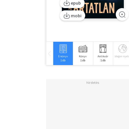
epub
mobi
E-könyv
Könyv
Antikvár
Idegen nyel
1 db
1 db
1 db