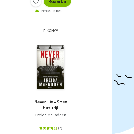
Kosárba
Perceken belül
E-KÖNYV
Never Lie - Sose
hazudj!
Freida McFadden