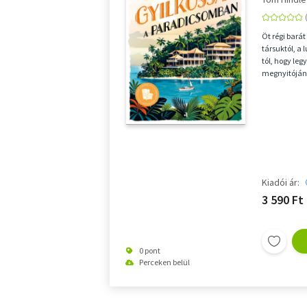
Öt régi bará
társuktól, a 
tól, hogy leg
megnyitóján 
tengerpa...
Kiadói ár:
3 590 Ft
0 pont
Perceken belül