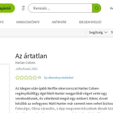
ajánló
R
YV
HANGOSKÖNYV
ANTIKVÁR
IDEGEN NYELVŰ
T
Segítség
Az ártatlan
Harlan Coben
Jaffa Kiadó, 2021
Írj véleményt elsőként!
Az Idegen után újabb Netflix-sikersorozat Harlan Coben-
regényéből!Egy éjjel Matt Hunter megpróbál véget vetni egy
verekedésnek, és véletlenül megöl egy embert. Kilenc évvel
később az exfegyenc Matt Hunter már semmit nem vehet biztos
Felesége, Olivia várandós, s épp megvenni készülnek álmaik ház