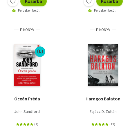
Kosárba
Kosárba
Perceken belül
Perceken belül
E-KÖNYV
E-KÖNYV
ÚJ
Óceán Préda
Haragos Balaton
John Sandford
Zajácz D. Zoltán