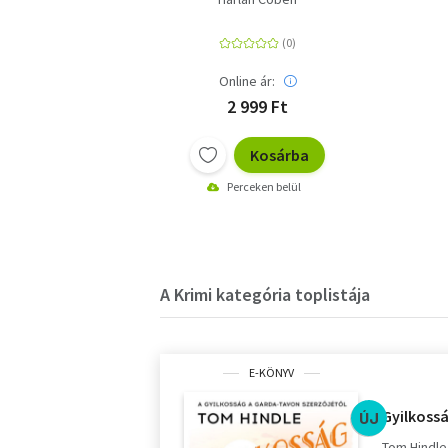
Online ár:
2 999 Ft
Kosárba
Perceken belül
A Krimi kategória toplistája
E-KÖNYV
Gyilkoss
ÚJ
Tom Hindle