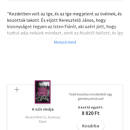
"Kezdetben volt az Ige, és az Ige megjelent az övéinek, és
közöttük lakott. És eljött Keresztelő János, hogy
bizonyságot tegyen az Isten Fiáról, aki azért jött, hogy
tudtul adja nekünk mindazt, amit az Atyától hallott, és így
életet adjon a benne hívőknek. Ezt mondja el János
evangélista, aki a szinoptikus evangéliumok után megírta
a maga lelki evangéliumát."
Hanula Gergely magyarázata a Revideált új fordítású
Biblia (RÚF 2014) olvasói számára kínál segítséget
tudományos megalapozottsággal és igényességgel,
közérthetőségre, közvetlen használhatóságra és
tömörségre törekedve.
Tedd kosárba mindkettőt egy
gombnyomással!
A szerző református teológus és klasszika-filológus
A kettő együtt:
egyetemi tanár, kutatási területe az Újszövetség és a
A szív imája
8 820 Ft
görög egyházatyák Szentírás-értelmezése.
Mustó Péter SJ, Andreas
Ebert
Kosárba