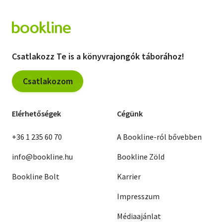
Csatlakozz Te is a könyvrajongók táborához!
Csatlakozom
Elérhetőségek
Cégünk
+36 1 235 60 70
A Bookline-ról bővebben
info@bookline.hu
Bookline Zöld
Bookline Bolt
Karrier
Impresszum
Médiaajánlat