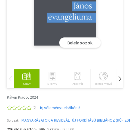
Szótár, nyelvkönyv
Tankönyv, segédkönyv
Társadalomtudomány
Belelapozok
Természettudomány
Történelem
Vallás
Könyv
E-könyv
Antikvár
Idegen nyelvű
Hangos
Kálvin Kiadó, 2024
Írj véleményt elsőként!
MAGYARÁZATOK A REVIDEÁLT ÚJ FORDÍTÁSÚ BIBLIÁHOZ (RÚF 201
Sorozat:
296 oldal･karton･ISBN:
9789635585588