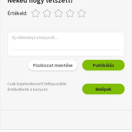
Neked hogy tetszett?
Értékeld:
Piszkozat mentése
Publikálás
Csak bejelentkezett felhasználók
Belépek
értékelhetik a könyvet.