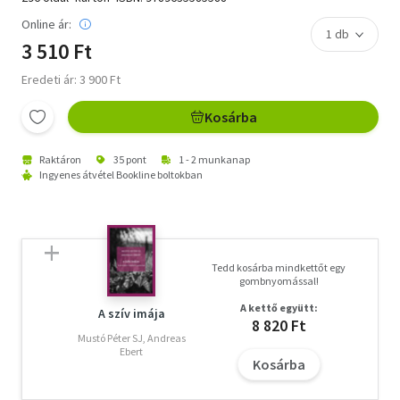
Online ár:
3 510 Ft
Eredeti ár: 3 900 Ft
Kosárba
Raktáron
35 pont
1 - 2 munkanap
Ingyenes átvétel Bookline boltokban
Tedd kosárba mindkettőt egy
gombnyomással!
A kettő együtt:
A szív imája
8 820 Ft
Mustó Péter SJ, Andreas
Ebert
Kosárba