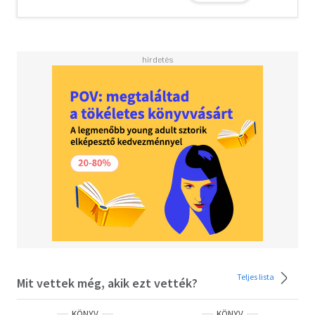
Teljes lista
Mit vettek még, akik ezt vették?
KÖNYV
KÖNYV