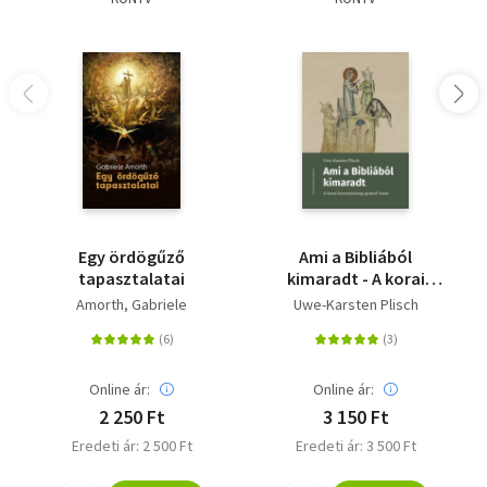
Egy ördögűző
Ami a Bibliából
tapasztalatai
kimaradt - A korai
keresztyénség apokrif
Amorth, Gabriele
Uwe-Karsten Plisch
iratai
Online ár:
Online ár:
2 250 Ft
3 150 Ft
Eredeti ár: 2 500 Ft
Eredeti ár: 3 500 Ft