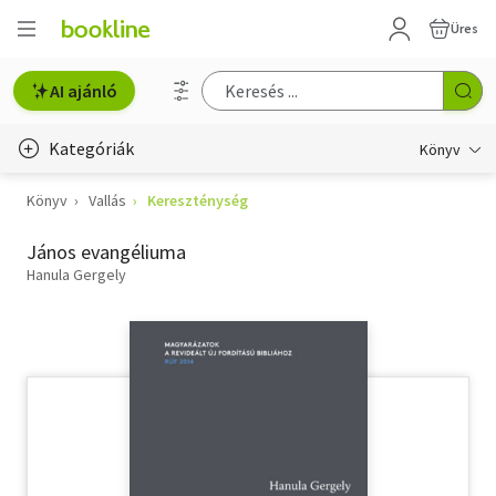
Üres
AI ajánló
Kategóriák
Könyv
Könyv
Vallás
Kereszténység
Életmód, egészség
János evangéliuma
Erotika
Hanula Gergely
Gyermek- és ifjúsági
Hobbi, szabadidő
Irodalom
Művészet
Szakkönyv