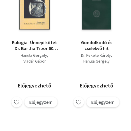
Eulogia- Ünnepi kötet
Gondolkodó és
Dr. Bartha Tibor 60.
cselekvő hit
születésnapjára
Hanula Gergely
Dr. Fekete Károly
Vladár Gábor
Hanula Gergely
Előjegyezhető
Előjegyezhető
Előjegyzem
Előjegyzem