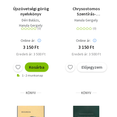
Újszövetségi görög
Chrysostomos
nyelvkönyv
Szentírás-
magyarázata - A
Déri Balázs
Hanula Gergely
Szentírás értelmezése
Hanula Gergely
a János
evangéliumáról
elmondott
Online ár:
Online ár:
homíliákban
3 150 Ft
3 150 Ft
Eredeti ár: 3 500 Ft
Eredeti ár: 3 500 Ft
Kosárba
Előjegyzem
1 - 2 munkanap
KÖNYV
KÖNYV