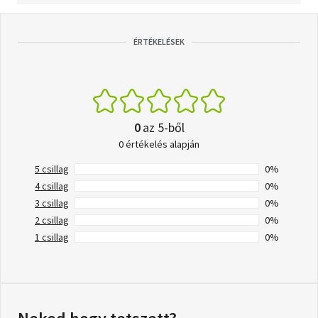
ÉRTÉKELÉSEK
0
az 5-ből
0 értékelés alapján
5 csillag
0%
4 csillag
0%
3 csillag
0%
2 csillag
0%
1 csillag
0%