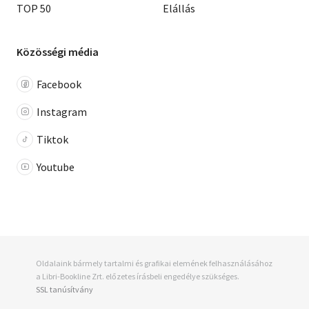
TOP 50
Elállás
Közösségi média
Facebook
Instagram
Tiktok
Youtube
Oldalaink bármely tartalmi és grafikai elemének felhasználásához
a Libri-Bookline Zrt. előzetes írásbeli engedélye szükséges.
SSL tanúsítvány