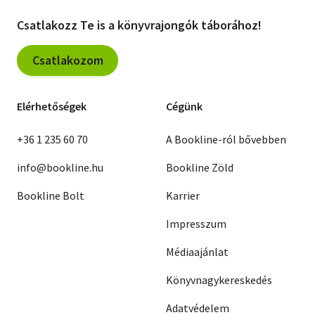
Csatlakozz Te is a könyvrajongók táborához!
Csatlakozom
Elérhetőségek
Cégünk
+36 1 235 60 70
A Bookline-ról bővebben
info@bookline.hu
Bookline Zöld
Bookline Bolt
Karrier
Impresszum
Médiaajánlat
Könyvnagykereskedés
Adatvédelem