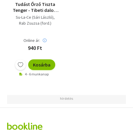
Tudást Őrző Tiszta
Tenger - Tibeti dalok,
népdalok messzi
Su-La-Ce (Sári László)
földön, idegenben
Rab Zsuzsa (ford.)
(Fekete-fehér
illusztrációkkal)
Online ár:
940 Ft
Kosárba
4 - 6 munkanap