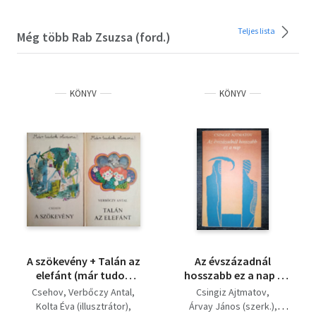
Teljes lista
Még több Rab Zsuzsa (ford.)
KÖNYV
KÖNYV
A szökevény + Talán az
Az ​évszázadnál
elefánt (már tudok
hosszabb ez a nap -
olvasni) 2 mű
Abutalip 1. (И долше
Csehov
Verbőczy Antal
Csingiz Ajtmatov
века длится день) -
Kolta Éva (illusztrátor)
Árvay János (szerk.)