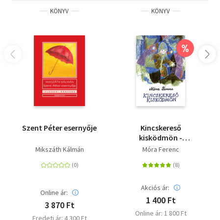
KÖNYV
KÖNYV
%
Szent Péter esernyője
Kincskereső
kisködmön -
Puhatábla
Mikszáth Kálmán
Móra Ferenc
Akciós ár:
Online ár:
1 400 Ft
3 870 Ft
Online ár: 1 800 Ft
Eredeti ár: 4 300 Ft