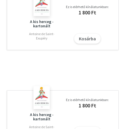
Ez is elérhető kínálatunkban:
1 800 Ft
A kis herceg -
kartonált
Antoine de Saint-
Kosárba
Exupéry
Ez is elérhető kínálatunkban:
1 800 Ft
A kis herceg -
kartonált
Antoine de Saint-