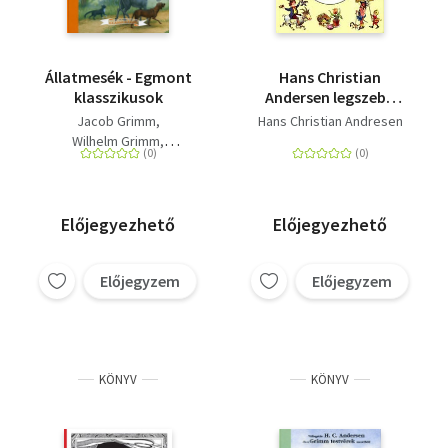
Állatmesék - Egmont
Hans Christian
klasszikusok
Andersen legszebb
meséi
Jacob Grimm
Hans Christian Andresen
Wilhelm Grimm
Hans Christian Andresen
Előjegyezhető
Előjegyezhető
Előjegyzem
Előjegyzem
KÖNYV
KÖNYV