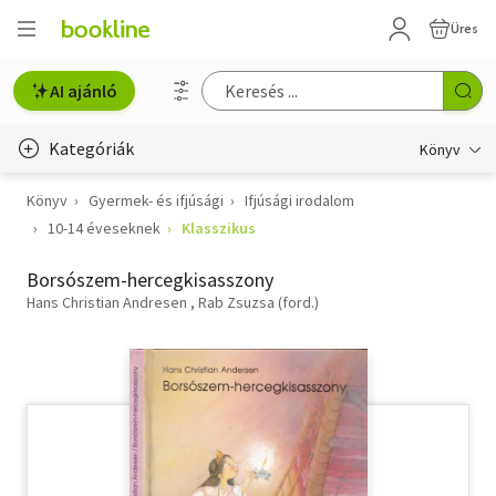
Üres
AI ajánló
Kategóriák
Könyv
Könyv
Gyermek- és ifjúsági
Ifjúsági irodalom
Életmód, egészség
10-14 éveseknek
Klasszikus
Erotika
Borsószem-hercegkisasszony
Gyermek- és ifjúsági
Hans Christian Andresen
Rab Zsuzsa (ford.)
Hobbi, szabadidő
Irodalom
Művészet
Szakkönyv