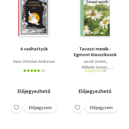
A vadhattyúk
Tavaszi mesék -
Egmont klasszikusok
Hans Christian Andresen
Jacob Grimm
Wilhelm Grimm
Hans Christian Andresen
Előjegyezhető
Előjegyezhető
Előjegyzem
Előjegyzem