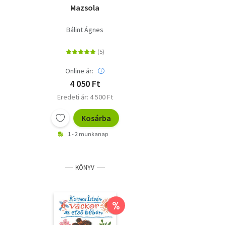
Mazsola
Bálint Ágnes
Online ár:
4 050 Ft
Eredeti ár: 4 500 Ft
Kosárba
1 - 2 munkanap
KÖNYV
%