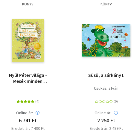
KÖNYV
KÖNYV
Nyúl Péter világa -
Süsü, a sárkány I.
Mesék minden
évszakra
Csukás István
Online ár:
Online ár:
6 741 Ft
2 250 Ft
Eredeti ár: 7 490 Ft
Eredeti ár: 2 499 Ft