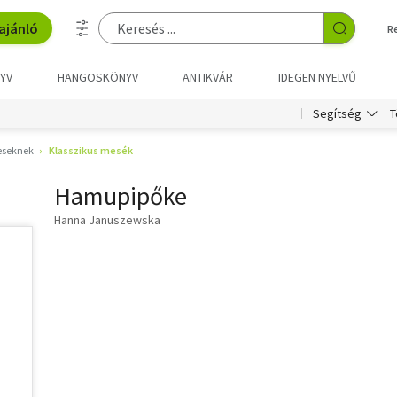
ajánló
R
YV
HANGOSKÖNYV
ANTIKVÁR
IDEGEN NYELVŰ
T
Segítség
eseknek
Klasszikus mesék
Hamupipőke
Hanna Januszewska