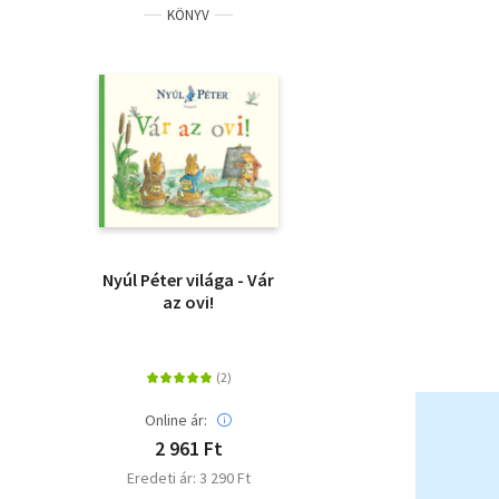
KÖNYV
Nyúl Péter világa - Vár
az ovi!
Online ár:
2 961 Ft
Eredeti ár: 3 290 Ft