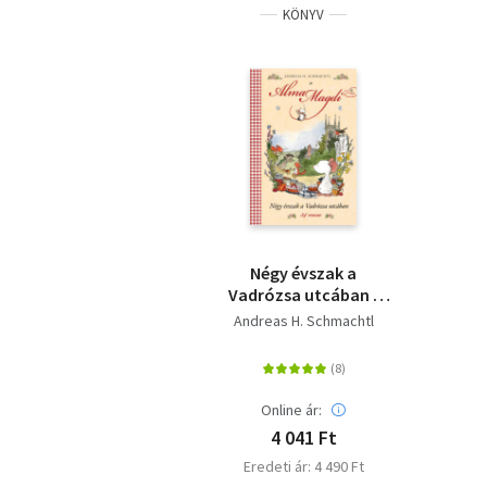
KÖNYV
Négy évszak a
Vadrózsa utcában -
Alma Magdi 1. - 34
Andreas H. Schmachtl
mese
Online ár:
4 041 Ft
Eredeti ár: 4 490 Ft