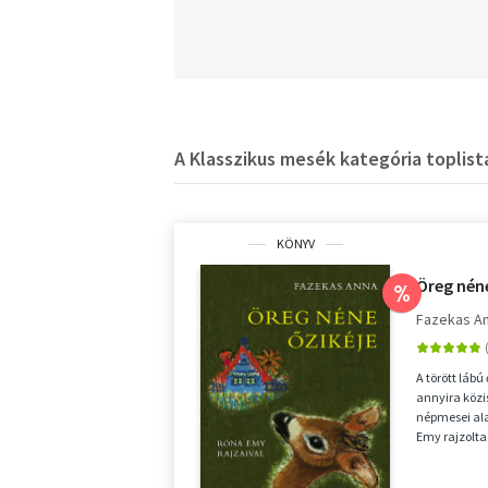
A Klasszikus mesék kategória toplist
KÖNYV
Öreg néne
%
Fazekas A
A törött láb
annyira köz
népmesei ala
Emy rajzolta
fülbemászó rí