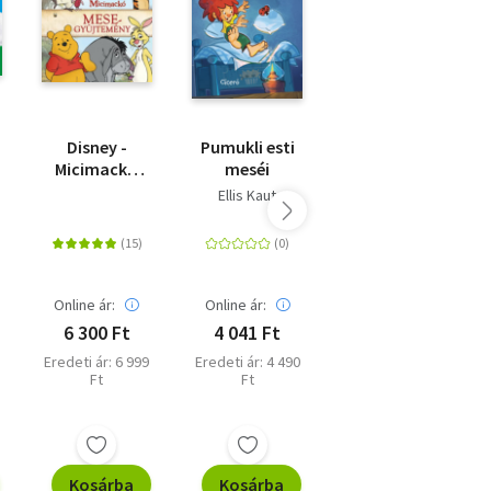
Disney -
Pumukli esti
Nyúl Péter
Micimackó
meséi
világa - Esti
mesegyűjtemény
mesék
Ellis Kaut
Online ár:
Online ár:
Online ár:
6 300 Ft
4 041 Ft
6 741 Ft
Eredeti ár: 6 999
Eredeti ár: 4 490
Eredeti ár: 7 490
Ft
Ft
Ft
Kosárba
Kosárba
Kosárba