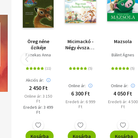
Öreg néne
Micimackó -
Mazsola
őzikéje
Négy évszak a
Százholdas
Fazekas Anna
Bálint Ágnes
Pagonyban
Akciós ár:
Online ár:
Online ár:
2 450 Ft
6 300 Ft
4 050 Ft
Online ár: 3 150
Ft
Eredeti ár: 6 999
Eredeti ár: 4 500
Ft
Ft
Eredeti ár: 3 499
Ft
Kosárba
Kosárba
Kosárba