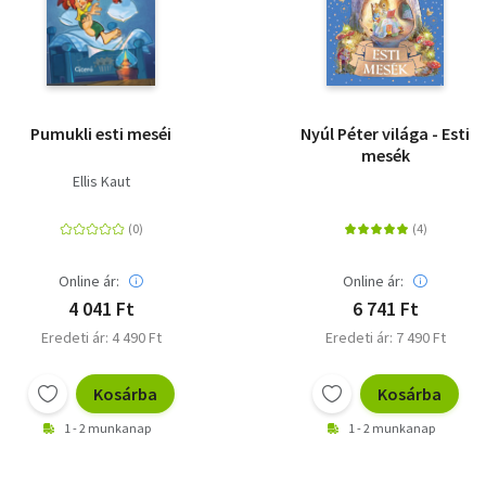
Pumukli esti meséi
Nyúl Péter világa - Esti
mesék
Ellis Kaut
Online ár:
Online ár:
4 041 Ft
6 741 Ft
Eredeti ár: 4 490 Ft
Eredeti ár: 7 490 Ft
Kosárba
Kosárba
1 - 2 munkanap
1 - 2 munkanap