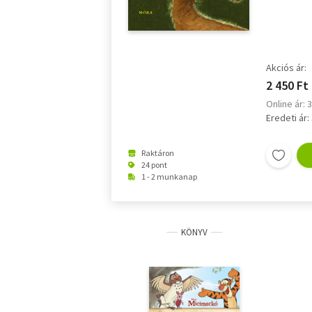
Akciós ár:
2 450 Ft
Online ár: 
Eredeti ár:
Raktáron
24 pont
1 - 2 munkanap
KÖNYV