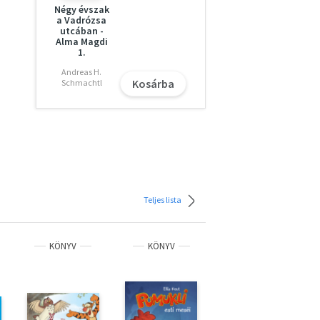
Négy évszak
a Vadrózsa
utcában -
Alma Magdi
1.
Andreas H.
Kosárba
Schmachtl
Teljes lista
KÖNYV
KÖNYV
KÖNYV