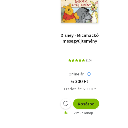
Disney - Micimackó
mesegyűjtemény
Online ár:
6 300 Ft
Eredeti ár: 6 999 Ft
Kosárba
1 - 2 munkanap