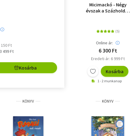
Micimackó - Négy
évszak a Százholdas
Pagonyban
Online ár:
3 150 Ft
6 300 Ft
 3 499 Ft
Eredeti ár: 6 999 Ft
Kosárba
Kosárba
1 - 2 munkanap
KÖNYV
KÖNYV