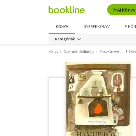
AI Könyv
KÖNYV
GYEREKKÖNYV
E-KÖN
Kategóriák
Könyv
Gyermek- és ifjúsági
Mesekönyvek
3-6 év