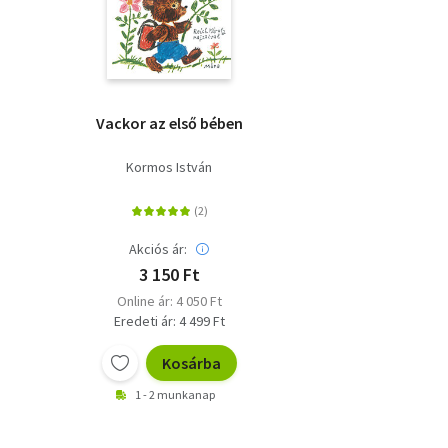
Vackor az első bében
Kormos István
Akciós ár:
3 150 Ft
Online ár: 4 050 Ft
Eredeti ár: 4 499 Ft
Kosárba
1 - 2 munkanap