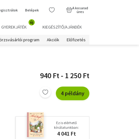
A kosarad
egisztrálok
Belépek
üres
új
GYEREKJÁTÉK
KIEGÉSZÍTŐ/AJÁNDÉK
örzsvásárlói program
Akciók
Előfizetés
940 Ft - 1 250 Ft
4 példány
Ez is elérhető
kínálatunkban:
4 041 Ft