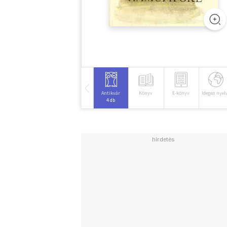
Antikvár
Könyv
E-könyv
Idegen nyel
4 db