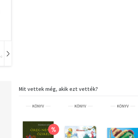
vű
Hangoskönyv
Film
Zene
Mit vettek még, akik ezt vették?
KÖNYV
KÖNYV
KÖNYV
%