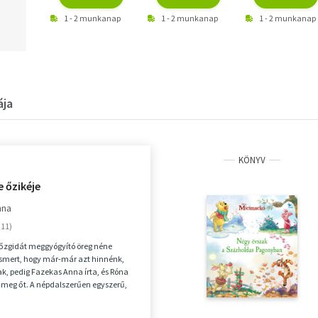
1 - 2 munkanap
1 - 2 munkanap
1 - 2 munkanap
ája
KÖNYV
 őzikéje
nna
ú őzgidát meggyógyító öreg néne
ismert, hogy már-már azt hinnénk,
k, pedig Fazekas Anna írta, és Róna
 meg őt. A népdalszerűen egyszerű,
...