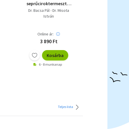
seprűciroktermesztés
és -feldolgozás
Dr. Bacsa Pál - Dr. Misota
technológiája
István
Online ár:
3 890 Ft
Kosárba
6 - 8 munkanap
Teljes lista