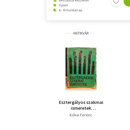
Beszállítói készleten
9 pont
6 - 8 munkanap
ANTIKVÁR
Esztergályos szakmai
ismeretek
szakmunkásképző
Kókai Ferenc
iskolák számára