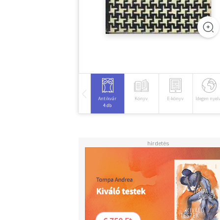
Antikvár
Könyv
E-könyv
Idegen nyel
4 db