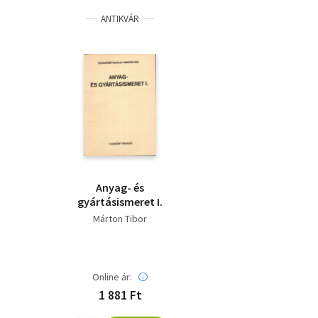
ANTIKVÁR
Anyag- és
gyártásismeret I.
Márton Tibor
Online ár:
1 881 Ft