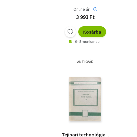
Online ár:
3 993 Ft
Kosárba
6 - 8 munkanap
ANTIKVÁR
Tejipari technológia I.