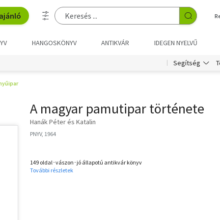
ajánló
R
YV
HANGOSKÖNYV
ANTIKVÁR
IDEGEN NYELVŰ
T
Segítség
nyűipar
A magyar pamutipar története
Hanák Péter és Katalin
PNYV, 1964
149 oldal･vászon･jó állapotú antikvár könyv
További részletek