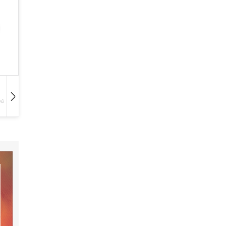
vű
Hangoskönyv
Film
Zene