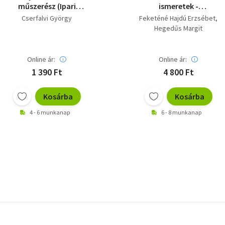
műszerész (Ipari
ismeretek -
szakkönyvtár)
Szakmunkásképző
Cserfalvi György
Feketéné Hajdú Erzsébet
iskolák számára - 10.
Hegedűs Margit
kiadás
Online ár:
Online ár:
1 390 Ft
4 800 Ft
Kosárba
Kosárba
4 - 6 munkanap
6 - 8 munkanap