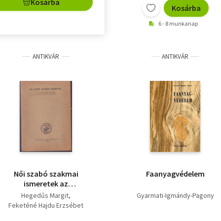
Kosárba
Kosárba
6 - 8 munkanap
ANTIKVÁR
ANTIKVÁR
Női szabó szakmai
Faanyagvédelem
ismeretek az
iparitanuló iskolák
Hegedűs Margit
Gyarmati-Igmándy-Pagony
I.,II.,III. osztálya
Feketéné Hajdu Erzsébet
számára