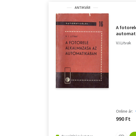
ANTIKVÁR
A fotore
automat
V.I.Litvak
Online ár:
990 Ft