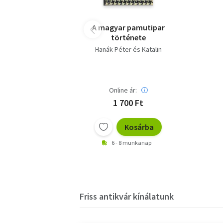
A magyar pamutipar
története
Hanák Péter és Katalin
Online ár:
1 700 Ft
Kosárba
6 - 8 munkanap
Friss antikvár kínálatunk