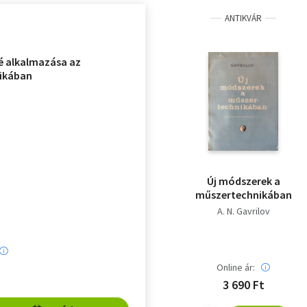
ANTIKVÁR
lé alkalmazása az
ikában
Új módszerek a
műszertechnikában
A. N. Gavrilov
Online ár:
3 690 Ft