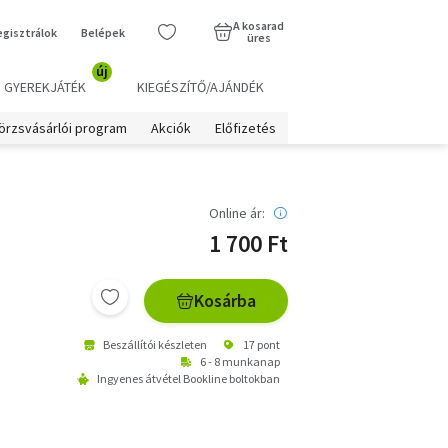
A kosarad
egisztrálok
Belépek
üres
új
GYEREKJÁTÉK
KIEGÉSZÍTŐ/AJÁNDÉK
örzsvásárlói program
Akciók
Előfizetés
Online ár:
1 700 Ft
Kosárba
Beszállítói készleten
17 pont
6 - 8 munkanap
Ingyenes átvétel Bookline boltokban