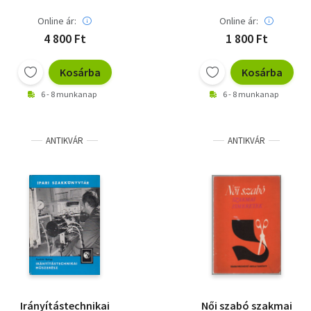
Online ár:
Online ár:
4 800 Ft
1 800 Ft
Kosárba
Kosárba
6 - 8 munkanap
6 - 8 munkanap
ANTIKVÁR
ANTIKVÁR
Irányítástechnikai
Női szabó szakmai