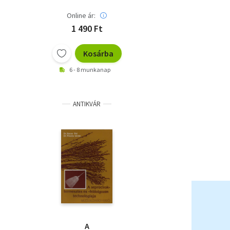
Online ár:
1 490 Ft
Kosárba
6 - 8 munkanap
ANTIKVÁR
A