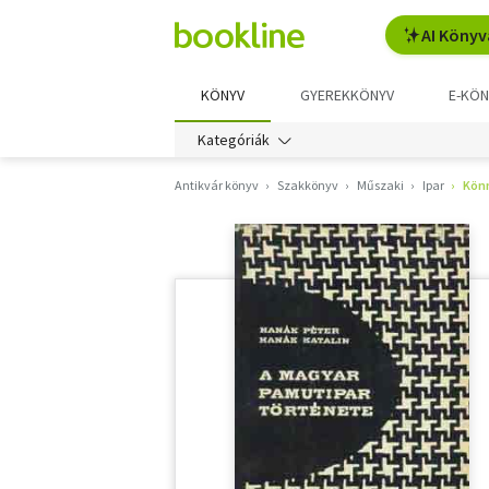
AI Könyv
KÖNYV
GYEREKKÖNYV
E-KÖN
Kategóriák
Antikvár könyv
Szakkönyv
Műszaki
Ipar
Kön