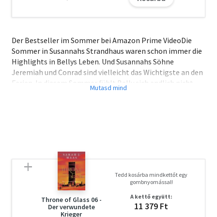
Der Bestseller im Sommer bei Amazon Prime VideoDie
Sommer in Susannahs Strandhaus waren schon immer die
Highlights in Bellys Leben. Und Susannahs Söhne
Jeremiah und Conrad sind vielleicht das Wichtigste an den
Ferien. In diesem Sommer fühlt Belly sich endlich nicht
mehr wie ein kleines Mädchen, sondern wie eine attraktive
junge Frau. Und endlich interessieren sich auch die Jungs
für sie. Nur Conrad, in den sie schon immer heimlich
verliebt war, reagiert zurückhaltender als früher. Und auch
der sonst so fröhliche Jeremiah wirkt bedrückt. Was
steckt dahinter? Belly begreift, dass ihr Kindheitstraum
von den gemeinsamen Strandhausferien in diesem Jahr
endet. Und dass sie ihn erst loslassen muss, bevor sie
Tedd kosárba mindkettőt egy
bereit ist für etwas Neues.
gombnyomással!
Entdecke weitere Bücher der Autorin: Die
Pakt der Herzen-
A kettő együtt:
Reihe von Jenny Han und Siobhan Vivian
Throne of Glass 06 -
11 379 Ft
Der verwundete
Krieger