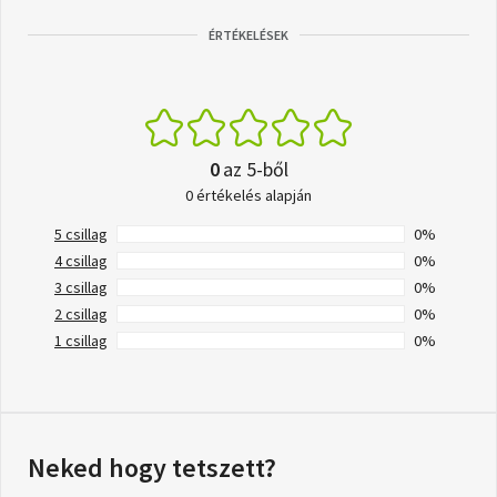
ÉRTÉKELÉSEK
0
az 5-ből
0 értékelés alapján
5 csillag
0%
4 csillag
0%
3 csillag
0%
2 csillag
0%
1 csillag
0%
Neked hogy tetszett?