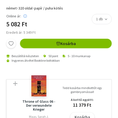
német･320 oldal･papír / puha kötés
Online ár:
5 082 Ft
Eredeti ár: 5 349 Ft
Kosárba
Beszállítói készleten
50 pont
5 - 10 munkanap
Ingyenes átvétel Bookline boltokban
Tedd kosárba mindkettőt egy
gombnyomással!
A kettő együtt:
Throne of Glass 06 -
11 379 Ft
Der verwundete
Krieger
Kosárba
Maas, Sarah J.