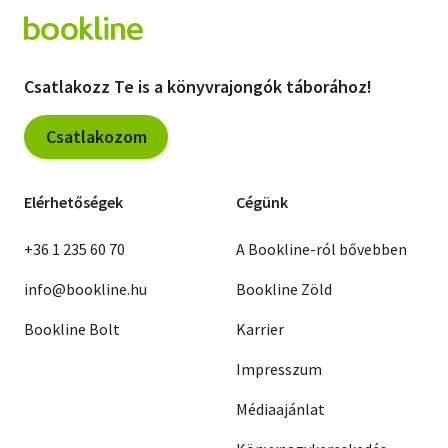
Csatlakozz Te is a könyvrajongók táborához!
Csatlakozom
Elérhetőségek
Cégünk
+36 1 235 60 70
A Bookline-ról bővebben
info@bookline.hu
Bookline Zöld
Bookline Bolt
Karrier
Impresszum
Médiaajánlat