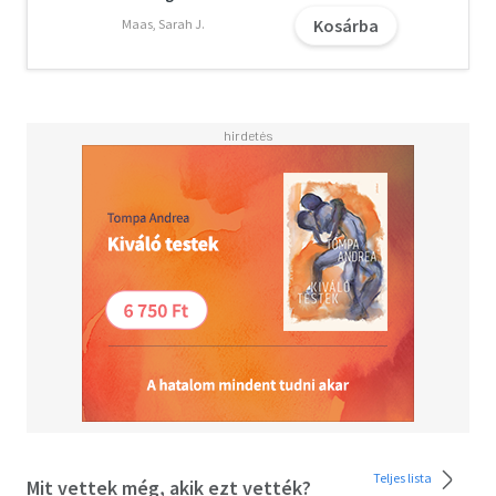
-
Burn for Burn - Auge um Auge
-
Fire with Fire - Feuer
Kosárba
Maas, Sarah J.
und Flamme
-
Ashes to Ashes - Asche zu Asche
Teljes lista
Mit vettek még, akik ezt vették?