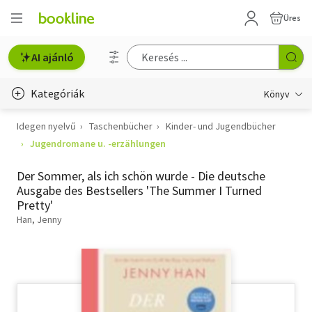
Üres
AI ajánló
Kategóriák
Könyv
Idegen nyelvű
Taschenbücher
Kinder- und Jugendbücher
Életmód, egészség
Jugendromane u. -erzählungen
Erotika
Der Sommer, als ich schön wurde - Die deutsche
Gyermek- és ifjúsági
Ausgabe des Bestsellers 'The Summer I Turned
Pretty'
Hobbi, szabadidő
Han, Jenny
Irodalom
Művészet
Szakkönyv