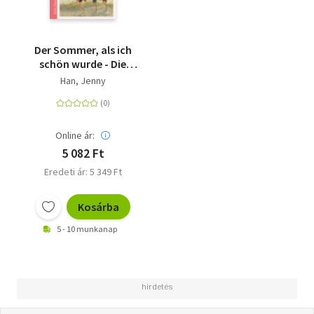
Der Sommer, als ich
schön wurde - Die
deutsche Ausgabe des
Han, Jenny
Bestsellers 'The
Summer I Turned
Pretty'
Online ár:
5 082 Ft
Eredeti ár: 5 349 Ft
Kosárba
5 - 10 munkanap