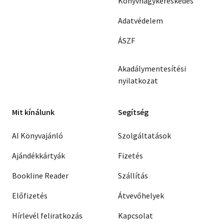
Könyvnagykereskedés
Adatvédelem
ÁSZF
Akadálymentesítési
nyilatkozat
Mit kínálunk
Segítség
AI Könyvajánló
Szolgáltatások
Ajándékkártyák
Fizetés
Bookline Reader
Szállítás
Előfizetés
Átvevőhelyek
Hírlevél feliratkozás
Kapcsolat