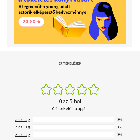
ÉRTÉKELÉSEK
0
az 5-ből
0 értékelés alapján
5 csillag
0%
4 csillag
0%
3 csillag
0%