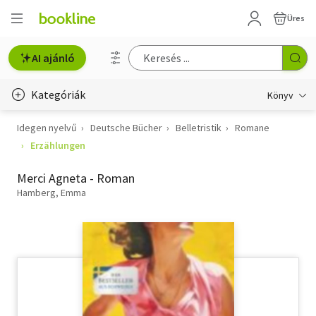
Üres
AI ajánló
Kategóriák
Könyv
Idegen nyelvű
Deutsche Bücher
Belletristik
Romane
Életmód, egészség
Erzählungen
Erotika
Merci Agneta - Roman
Gyermek- és ifjúsági
Hamberg, Emma
Hobbi, szabadidő
Irodalom
Művészet
Szakkönyv