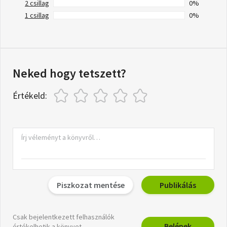
2 csillag
0%
1 csillag
0%
Neked hogy tetszett?
Értékeld:
Piszkozat mentése
Publikálás
Csak bejelentkezett felhasználók
Belépek
értékelhetik a könyvet.