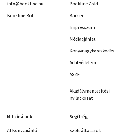
info@bookline.hu
Bookline Zöld
Bookline Bolt
Karrier
Impresszum
Médiaajánlat
Könyvnagykereskedés
Adatvédelem
ÁSZF
Akadálymentesítési
nyilatkozat
Mit kínálunk
Segítség
AI Könyvajánló
Szolgáltatások