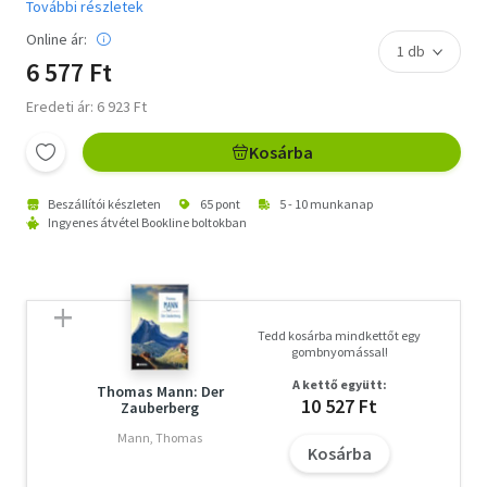
További részletek
Online ár:
6 577 Ft
Eredeti ár: 6 923 Ft
Kosárba
Beszállítói készleten
65 pont
5 - 10 munkanap
Ingyenes átvétel Bookline boltokban
Tedd kosárba mindkettőt egy
gombnyomással!
A kettő együtt:
Thomas Mann: Der
10 527 Ft
Zauberberg
Mann, Thomas
Kosárba