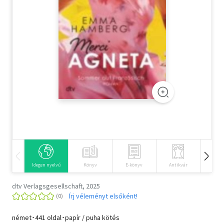
Szótár, nyelvkönyv
Tankönyv, segédkönyv
Társadalomtudomány
Természettudomány
Történelem
Vallás
Idegen nyelvű
Könyv
E-könyv
Antikvár
Hangos
dtv Verlagsgesellschaft, 2025
Írj véleményt elsőként!
német･441 oldal･papír / puha kötés