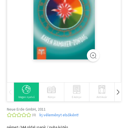
Szótár, nyelvkönyv
Tankönyv, segédkönyv
Társadalomtudomány
Természettudomány
Történelem
Vallás
Idegen nyelvű
Könyv
E-könyv
Antikvár
Hangos
Neue Erde GmbH, 2011
Írj véleményt elsőként!
német･344 oldal･papír / puha kötés