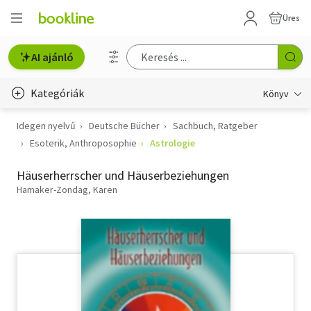
Üres
AI ajánló
Kategóriák
Könyv
Idegen nyelvű
Deutsche Bücher
Sachbuch, Ratgeber
Életmód, egészség
Esoterik, Anthroposophie
Astrologie
Erotika
Häuserherrscher und Häuserbeziehungen
Gyermek- és ifjúsági
Hamaker-Zondag, Karen
Hobbi, szabadidő
Irodalom
Művészet
Szakkönyv