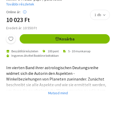
További részletek
Online ár:
10 023 Ft
Eredeti ár: 10 550 Ft
Kosárba
Beszállítói készleten
100 pont
5 - 10 munkanap
Ingyenes átvétel Bookline boltokban
Im vierten Band ihrer astrologischen Deutungsreihe
widmet sich die Autorin den Aspekten -
Winkelbeziehungen von Planeten zueinander. Zunächst
beschreibt sie alle Aspekte und wie sie ermittelt werden,
um dann die psychologische Wirkungsweise zu erläutern.
Besonders wichtig ist ihr dabei, dass man die Deutungen
einzelner Aspekte nicht isoliert, sondern im
Zusammenhang der gesamten Horoskopanalyse
betrachtet, wobei sie in die Interpretation auch ihre