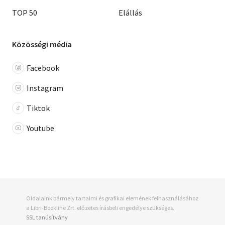
TOP 50
Elállás
Közösségi média
Facebook
Instagram
Tiktok
Youtube
Oldalaink bármely tartalmi és grafikai elemének felhasználásához
a Libri-Bookline Zrt. előzetes írásbeli engedélye szükséges.
SSL tanúsítvány