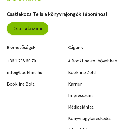
Csatlakozz Te is a könyvrajongók táborához!
Csatlakozom
Elérhetőségek
Cégünk
+36 1 235 60 70
A Bookline-ról bővebben
info@bookline.hu
Bookline Zöld
Bookline Bolt
Karrier
Impresszum
Médiaajánlat
Könyvnagykereskedés