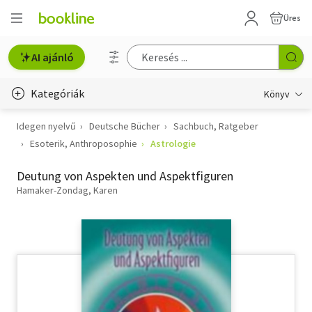
Üres
AI ajánló
Kategóriák
Könyv
Idegen nyelvű
Deutsche Bücher
Sachbuch, Ratgeber
Életmód, egészség
Esoterik, Anthroposophie
Astrologie
Erotika
Deutung von Aspekten und Aspektfiguren
Gyermek- és ifjúsági
Hamaker-Zondag, Karen
Hobbi, szabadidő
Irodalom
Művészet
Szakkönyv