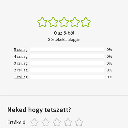
0
az 5-ből
0 értékelés alapján
5 csillag
0%
4 csillag
0%
3 csillag
0%
2 csillag
0%
1 csillag
0%
Neked hogy tetszett?
Értékeld: