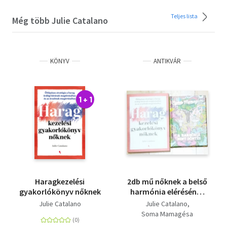
Teljes lista
Még több Julie Catalano
KÖNYV
ANTIKVÁR
1 + 1
Haragkezelési
2db mű nőknek a belső
gyakorlókönyv nőknek
harmónia elérésének
segítéséhez -
Julie Catalano
Julie Catalano
Haragkezelési
Soma Mamagésa
gyakorlóköyv nőknek,