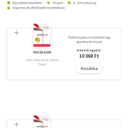
Beszállítói készleten
55 pont
6 - 8 munkanap
Ingyenes átvétel Bookline boltokban
Tedd kosárba mindkettőt egy
gombnyomással!
A kettő együtt:
Határaink
10 068 Ft
John Townsend, Henry
Cloud
Kosárba