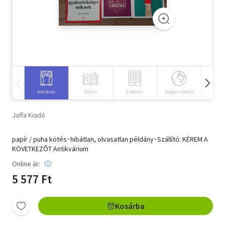
Szótár, nyelvkönyv
Tankönyv, segédkönyv
Társadalomtudomány
Természettudomány
Antikvár
Könyv
E-könyv
Idegen nyelvű
Hangos
Történelem
Jaffa Kiadó
Vallás
papír / puha kötés･hibátlan, olvasatlan példány･Szállító: KÉREM A
KÖVETKEZÕT Antikvárium
Online ár:
5 577 Ft
Kosárba