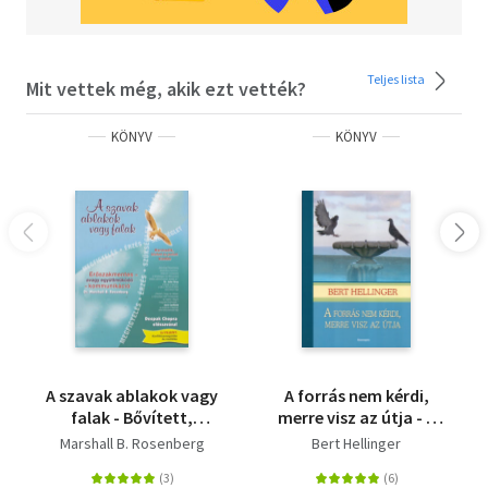
Teljes lista
Mit vettek még, akik ezt vették?
KÖNYV
KÖNYV
A szavak ablakok vagy
A forrás nem kérdi,
falak - Bővített,
merre visz az útja - A
javított kiadás
családfelállítás
Marshall B. Rosenberg
Bert Hellinger
lexikonja