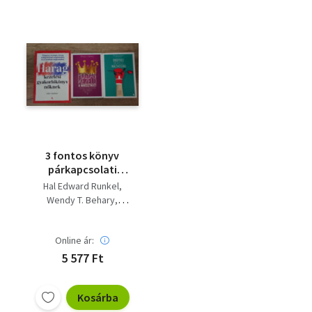
3 fontos könyv
párkapcsolati
problémák
Hal Edward Runkel
kezeléséről:
Wendy T. Behary
Ordításmentes
Julie Catalano
házasság, Hogyan
kezeld narcikisztikust
Online ár:
- Túlélés és boldogság
5 577 Ft
egy önimádó mellett,
Kosárba