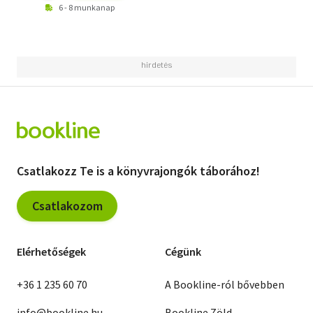
6 - 8 munkanap
Csatlakozz Te is a könyvrajongók táborához!
Csatlakozom
Elérhetőségek
Cégünk
+36 1 235 60 70
A Bookline-ról bővebben
info@bookline.hu
Bookline Zöld