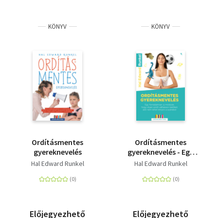
KÖNYV
KÖNYV
Ordításmentes
Ordításmentes
gyereknevelés
gyereknevelés - Egy
forradalmian új
Hal Edward Runkel
Hal Edward Runkel
módszer, hogy olyan
szülő válhasson
belőled, akit nem lehet
kihozni a sodrából
Előjegyezhető
Előjegyezhető