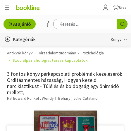
Üres
AI ajánló
Kategóriák
Könyv
Antikvár könyv
Társadalomtudomány
Pszichológia
Életmód, egészség
Szociálpszichológia, társas kapcsolatok
Erotika
3 fontos könyv párkapcsolati problémák kezeléséről:
Gyermek- és ifjúsági
Ordításmentes házasság, Hogyan kezeld
narcikisztikust - Túlélés és boldogság egy önimádó
Hobbi, szabadidő
mellett,
Hal Edward Runkel
Wendy T. Behary
Julie Catalano
Irodalom
Művészet
Szakkönyv