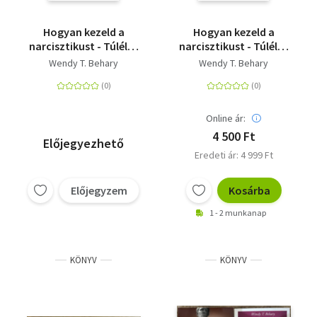
Hogyan kezeld a
Hogyan kezeld a
narcisztikust - Túlélés
narcisztikust - Túlélés
és boldogság egy
és boldogság egy
Wendy T. Behary
Wendy T. Behary
önimádó mellett
önimádó mellett
Online ár:
4 500 Ft
Előjegyezhető
Eredeti ár: 4 999 Ft
Előjegyzem
Kosárba
1 - 2 munkanap
KÖNYV
KÖNYV