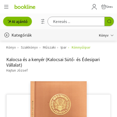
Üres
AI ajánló
Kategóriák
Könyv
Könyv
Szakkönyv
Műszaki
Ipar
Könnyűipar
Életmód, egészség
Kalocsa és a kenyér (Kalocsai Sütő- és Édesipari
Erotika
Vállalat)
Gyermek- és ifjúsági
Hajtun József
Hobbi, szabadidő
Irodalom
Művészet
Szakkönyv