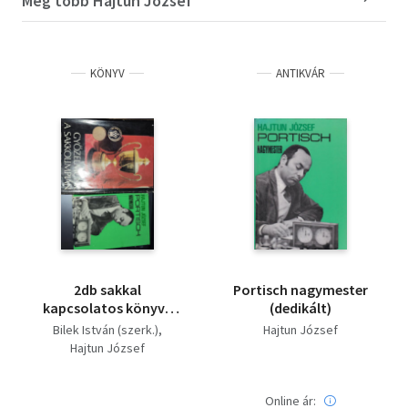
Még több Hajtun József
KÖNYV
ANTIKVÁR
2db sakkal
Portisch nagymester
kapcsolatos könyv -
(dedikált)
Bilek István (szerk.)-
Bilek István (szerk.)
Hajtun József
Győzelmünk a
Hajtun József
sakkolimpián; Hajtun
József-Portisch
nagymester
Online ár: