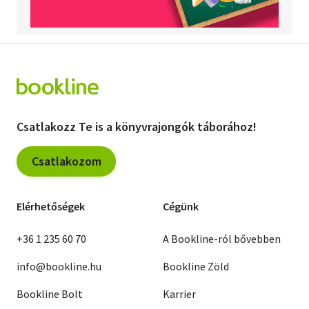
Csatlakozz Te is a könyvrajongók táborához!
Csatlakozom
Elérhetőségek
Cégünk
+36 1 235 60 70
A Bookline-ról bővebben
info@bookline.hu
Bookline Zöld
Bookline Bolt
Karrier