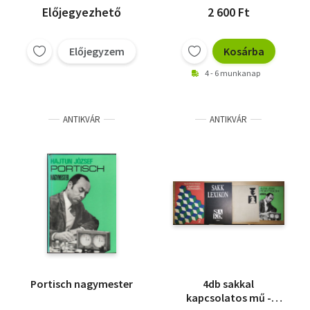
Előjegyezhető
2 600 Ft
Előjegyzem
Kosárba
4 - 6 munkanap
ANTIKVÁR
ANTIKVÁR
Portisch nagymester
4db sakkal
kapcsolatos mű -