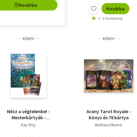
Kosárba
Kosárba
1 - 2 munkanap
KÖNYV
KÖNYV
Nézz a végtelenbe! -
Arany Tarot Royale -
Mesterkártyák -
Könyv és 78 kártya
Fedezd fel a benned
Kay Roy
Barbara Moore
rejlő erőket!