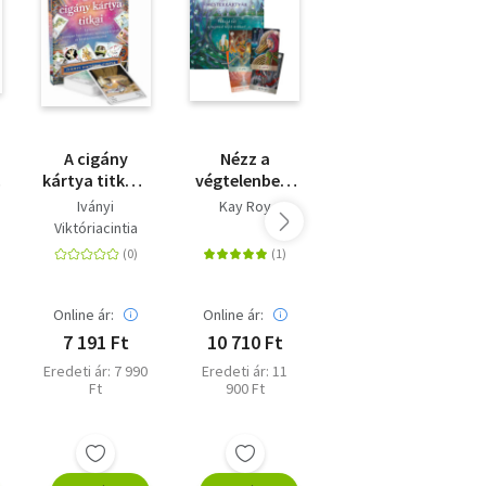
A cigány
Nézz a
A víz gyógyító
kártya titkai -
végtelenbe! -
ereje - Könyv
Egyszerű,
Mesterkártyák
és 44 kártya
Iványi
Kay Roy
Rebecca
könnyen
- Fedezd fel a
Viktóriacintia
Campbell
használható
benned rejlő
lapmagyarázatok
erőket!
és kirakási
módszerek
Online ár:
Online ár:
Online ár:
7 191 Ft
10 710 Ft
8 991 Ft
Eredeti ár: 7 990
Eredeti ár: 11
Eredeti ár: 9 990
Ft
900 Ft
Ft