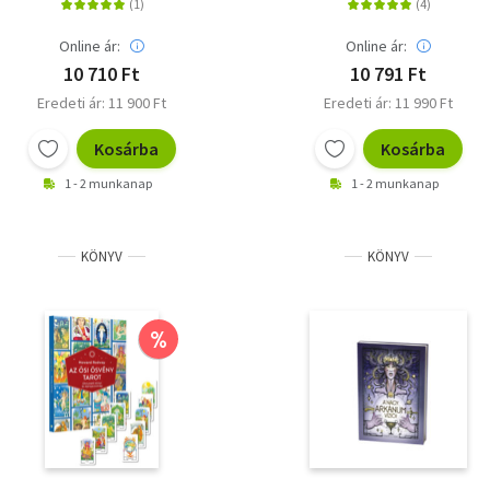
Online ár:
Online ár:
10 710 Ft
10 791 Ft
Eredeti ár: 11 900 Ft
Eredeti ár: 11 990 Ft
Kosárba
Kosárba
1 - 2 munkanap
1 - 2 munkanap
KÖNYV
KÖNYV
%