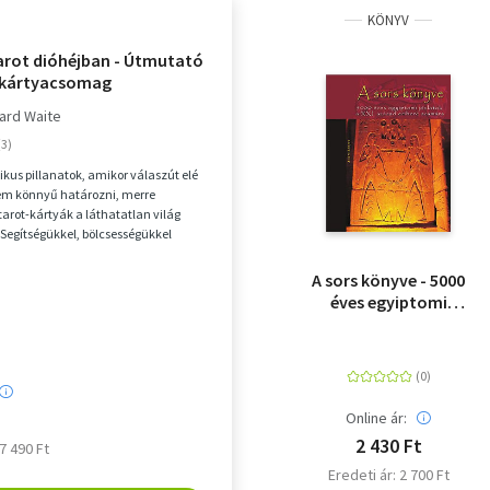
KÖNYV
tarot dióhéjban - Útmutató
 kártyacsomag
ard Waite
us pillanatok, amikor válaszút elé
em könnyű határozni, merre
tarot-kártyák a láthatatlan világ
Segítségükkel, bölcsességükkel
atunk a mi...
A sors könyve - 5000
éves egyiptomi
jóslatok a XXI. század
embere számára
Online ár:
2 430 Ft
 7 490 Ft
Eredeti ár: 2 700 Ft