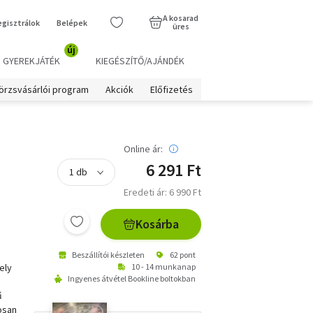
A kosarad
egisztrálok
Belépek
üres
új
GYEREKJÁTÉK
KIEGÉSZÍTŐ/AJÁNDÉK
örzsvásárlói program
Akciók
Előfizetés
Online ár:
6 291 Ft
Eredeti ár: 6 990 Ft
Kosárba
Beszállítói készleten
62 pont
ely
10 - 14 munkanap
Ingyenes átvétel Bookline boltokban
ű
osan