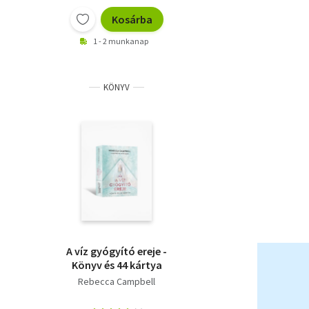
Kosárba
1 - 2 munkanap
KÖNYV
A víz gyógyító ereje -
Könyv és 44 kártya
Rebecca Campbell