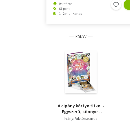
Raktáron
67 pont
1 - 2 munkanap
KÖNYV
A cigány kártya titkai -
Egyszerű, könnyen
használható
Iványi Viktóriacintia
lapmagyarázatok és
kirakási módszerek