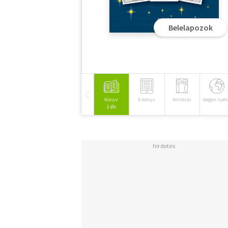
Belelapozok
Könyv
E-könyv
Antikvár
Idegen nyel
1 db