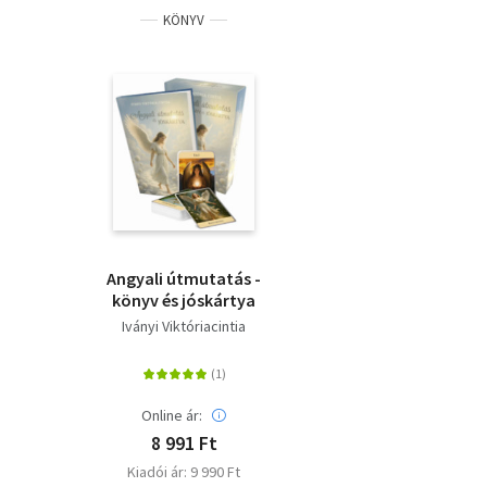
KÖNYV
Angyali útmutatás -
könyv és jóskártya
Iványi Viktóriacintia
Online ár:
8 991 Ft
Kiadói ár: 9 990 Ft