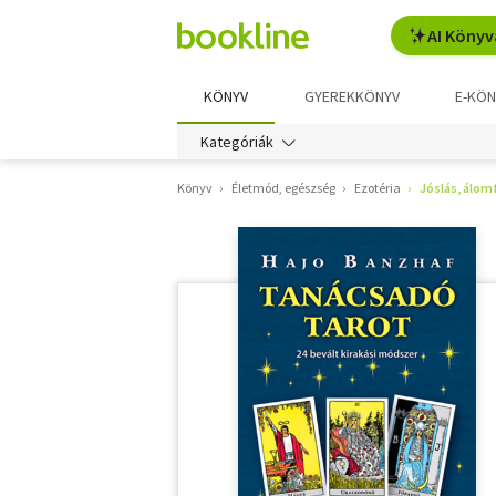
AI Könyv
KÖNYV
GYEREKKÖNYV
E-KÖN
Kategóriák
Könyv
Életmód, egészség
Ezotéria
Jóslás, álom