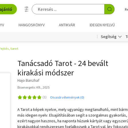
ajánló
R
YV
HANGOSKÖNYV
ANTIKVÁR
IDEGEN NYELVŰ
T
Segítség
fejtés, tarot
Tanácsadó Tarot - 24 bevált
kirakási módszer
Hajo Banzhaf
Bioenergetic Kft., 2025
Olvasói vélemények (0)
A Tarot a képek nyelve, mely ugyanúgy megtanulható, mint bárm
más idegen nyelv. Elsajátításában segít a szorgalmas gyakorlás,
ezért nagyon hasznos, ha naponta húzunk kártyát vagy egyszer
kirakásokkal rendszeresen foglalkozunk a Tarot-val. Így fokozat