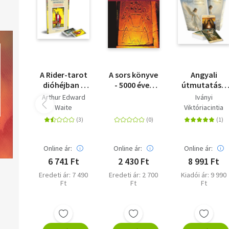
mely Tarot-lap jelentéstartalma vonatkozik ránk leginkább.
A Rider-tarot
A sors könyve
Angyali
dióhéjban -
- 5000 éves
útmutatás -
Útmutató
egyiptomi
könyv és
Arthur Edward
Iványi
könyv és
jóslatok a XXI.
jóskártya
Waite
Viktóriacintia
kártyacsomag
század
embere
számára
Online ár:
Online ár:
Online ár:
6 741 Ft
2 430 Ft
8 991 Ft
Eredeti ár: 7 490
Eredeti ár: 2 700
Kiadói ár: 9 990
Ft
Ft
Ft