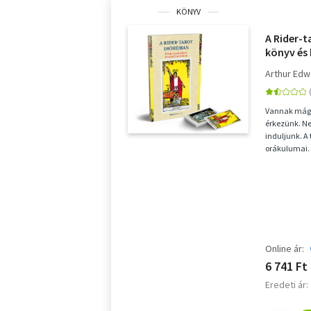
KÖNYV
A Rider-
könyv és
Arthur Edw
Vannak mágik
érkezünk. N
induljunk. A 
orákulumai. 
választ kaph
Online ár:
6 741 Ft
Eredeti ár: