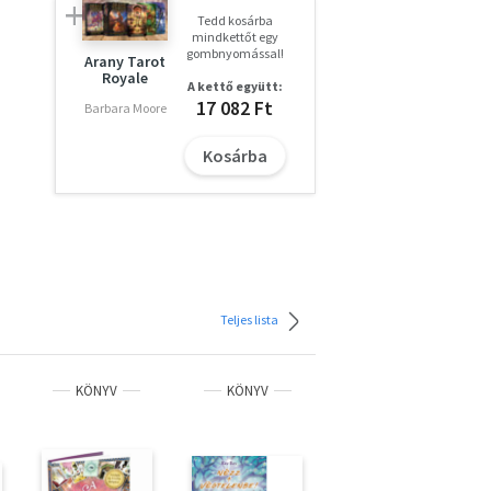
Tedd kosárba
mindkettőt egy
gombnyomással!
Arany Tarot
Royale
A kettő együtt:
17 082 Ft
Barbara Moore
ra.
ig
Kosárba
vált
i
Teljes lista
mre
ia-
KÖNYV
KÖNYV
KÖNYV
zat,
csán