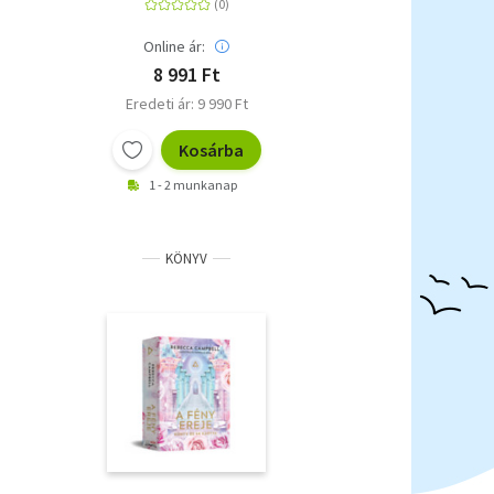
Online ár:
8 991 Ft
Eredeti ár: 9 990 Ft
Kosárba
1 - 2 munkanap
KÖNYV