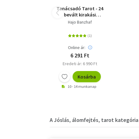
Tanácsadó Tarot - 24
bevált kirakási
módszer
Hajo Banzhaf
Online ár:
6 291 Ft
Eredeti ár: 6 990 Ft
Kosárba
10 - 14 munkanap
A Jóslás, álomfejtés, tarot kategória