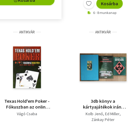
Kosárba
Kosárba
6 - 8 munkanap
ANTIKVÁR
ANTIKVÁR
Texas Hold'em Poker -
3db könyv a
Fókuszban az online
kártyajátékok iránt
póker
érdeklődőknek -
Vágó Csaba
Kolb Jenő
Ed Miller
Bridzs, Bevezetés a
Zánkay Péter
hold'em pókerbe, Régi