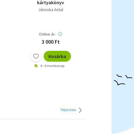
kártyakönyv
Jánoska Antal
Online ár:
3 000 Ft
Kosárba
4 - 6 munkanap
Teljes lista