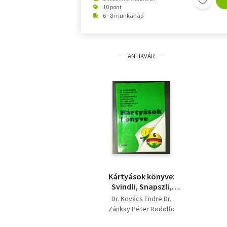
10 pont
6 - 8 munkanap
ANTIKVÁR
Kártyások könyve:
Svindli, Snapszli,
Lórum, Máriás, Kettes
Dr. Kovács Endre Dr.
máriás, Négyes vagy
Zánkay Péter Rodolfo
ruffmáriás,
Varga Péter Dr. Lindner