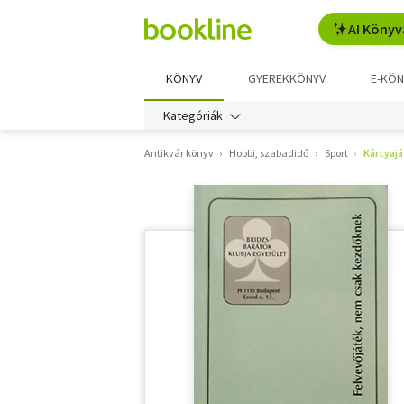
AI Könyv
KÖNYV
GYEREKKÖNYV
E-KÖN
Kategóriák
Antikvár könyv
Hobbi, szabadidő
Sport
Kártyaj