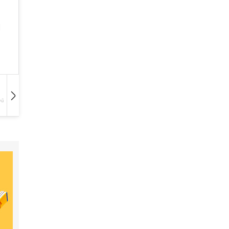
vű
Hangoskönyv
Film
Zene