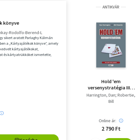
ANTIKVÁR
k könyve
nkay-Rodolfo-Berend-L
y sikert aratott Parlaghy Kálmán
ben a „Kártyajátékok könyve”, amely
kedvelt kártyajátékokat,
t és kártyatrükköket ismertette,
kesztő úr...
Hold 'em
versenystratégia III. -
Példatár
Harrington, Dan; Robertie,
Bill
Online ár:
2 790 Ft