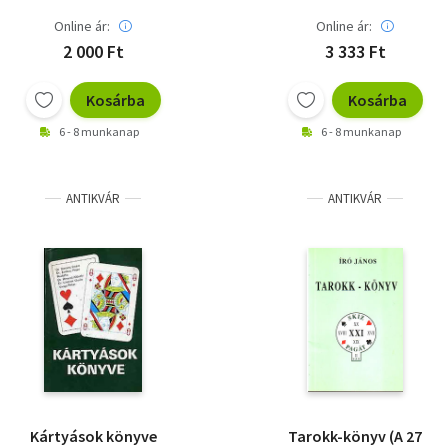
játékkártyák
Online ár:
Online ár:
2 000 Ft
3 333 Ft
Kosárba
Kosárba
6 - 8 munkanap
6 - 8 munkanap
ANTIKVÁR
ANTIKVÁR
Kártyások könyve
Tarokk-könyv (A 27