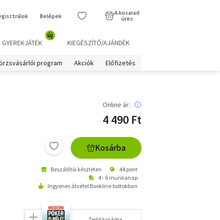
A kosarad
egisztrálok
Belépek
üres
új
GYEREKJÁTÉK
KIEGÉSZÍTŐ/AJÁNDÉK
örzsvásárlói program
Akciók
Előfizetés
Online ár:
4 490 Ft
Kosárba
Beszállítói készleten
44 pont
4 - 6 munkanap
Ingyenes átvétel Bookline boltokban
Tedd kosárba