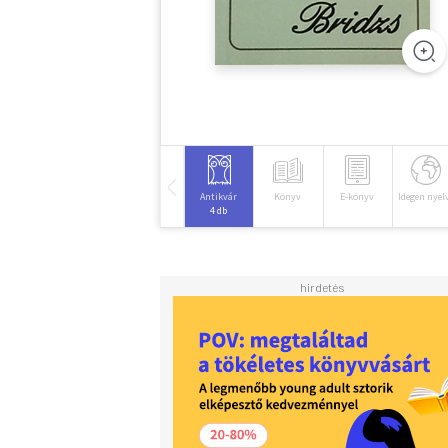
Antikvár
Könyv
E-könyv
Idegen nyel
4 db