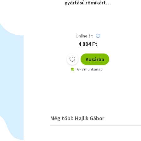
gyártású römikártya
pin-up lányokkal
Online ár:
4 884 Ft
Kosárba
6 - 8 munkanap
Még több Hajlik Gábor