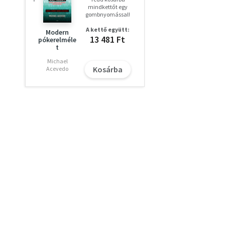
mindkettőt egy
gombnyomással!
A kettő együtt:
Modern
13 481 Ft
pókerelméle
t
Michael
Kosárba
Acevedo