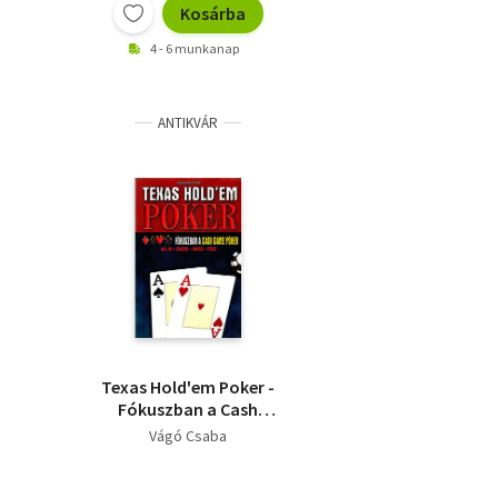
Kosárba
4 - 6 munkanap
ANTIKVÁR
Texas Hold'em Poker -
Fókuszban a Cash
game póker (All in-
Vágó Csaba
Check-Raise-Fold)