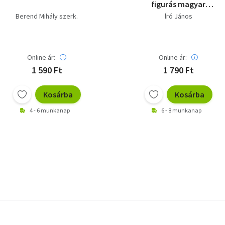
figurás magyar
tarokkjáték)
Berend Mihály szerk.
Író János
Online ár:
Online ár:
1 590 Ft
1 790 Ft
Kosárba
Kosárba
4 - 6 munkanap
6 - 8 munkanap