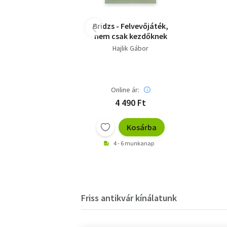
Bridzs - Felvevőjáték,
nem csak kezdőknek
Hajlik Gábor
Online ár:
4 490 Ft
Kosárba
4 - 6 munkanap
Friss antikvár kínálatunk