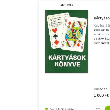
ANTIKVÁR
Kártyáso
Kovács-Zá
1888-ban nag
szerkesztésé
az akkor köz
paszianszoka
Parlaghy szer
Online ár:
1 000 Ft
Beszállítói készleten