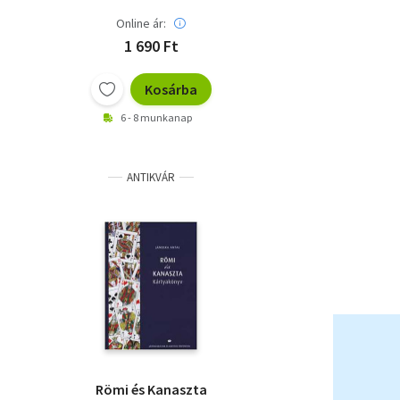
Online ár:
1 690 Ft
Kosárba
6 - 8 munkanap
ANTIKVÁR
Römi és Kanaszta