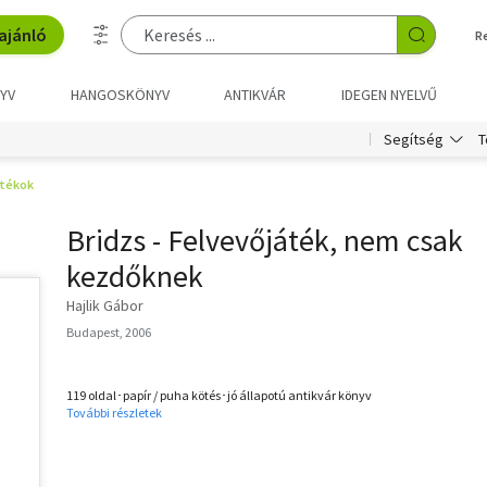
ajánló
R
YV
HANGOSKÖNYV
ANTIKVÁR
IDEGEN NYELVŰ
T
Segítség
átékok
Bridzs - Felvevőjáték, nem csak
kezdőknek
Hajlik Gábor
Budapest, 2006
119 oldal･papír / puha kötés･jó állapotú antikvár könyv
További részletek