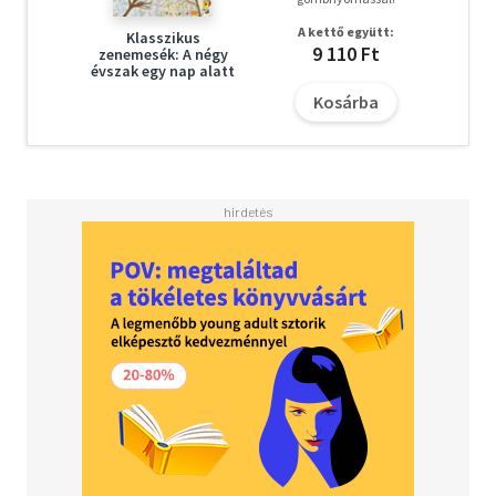
A kettő együtt:
Klasszikus
9 110 Ft
zenemesék: A négy
évszak egy nap alatt
Kosárba