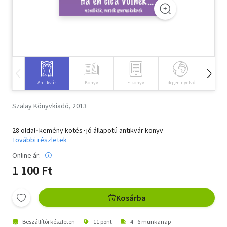
Szótár, nyelvkönyv
Tankönyv, segédkönyv
Társadalomtudomány
Természettudomány
Antikvár
Könyv
E-könyv
Idegen nyelvű
Hangos
Történelem
Szalay Könyvkiadó, 2013
Vallás
28 oldal･kemény kötés･jó állapotú antikvár könyv
További részletek
Online ár:
1 100 Ft
Kosárba
Beszállítói készleten
11 pont
4 - 6 munkanap