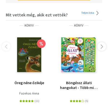
Teljes lista
Mit vettek még, akik ezt vették?
KÖNYV
KÖNYV
%
Öreg néne őzikéje
Böngéssz állati
hangokat - Több mint
50 hang
Fazekas Anna