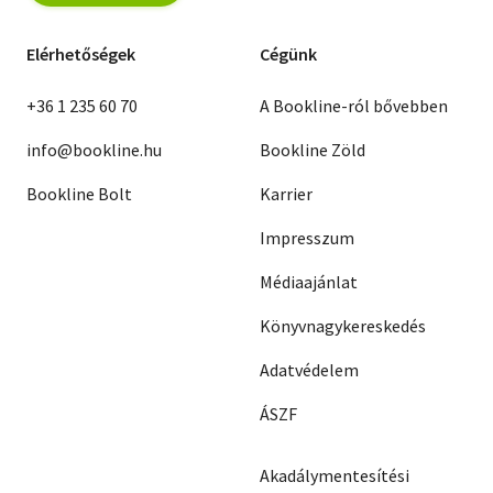
Elérhetőségek
Cégünk
+36 1 235 60 70
A Bookline-ról bővebben
info@bookline.hu
Bookline Zöld
Bookline Bolt
Karrier
Impresszum
Médiaajánlat
Könyvnagykereskedés
Adatvédelem
ÁSZF
Akadálymentesítési