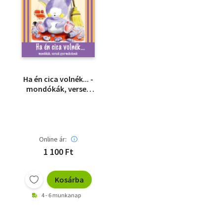
Ha én cica volnék... -
mondókák, versek
gyerekeknek
Online ár:
1 100 Ft
Kosárba
4 - 6 munkanap