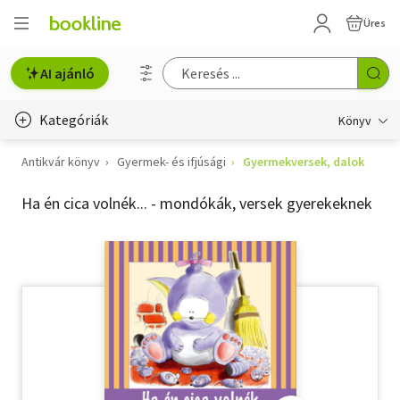
Üres
AI ajánló
Kategóriák
Könyv
Antikvár könyv
Gyermek- és ifjúsági
Gyermekversek, dalok
Életmód, egészség
Ha én cica volnék... - mondókák, versek gyerekeknek
Erotika
Gyermek- és ifjúsági
Hobbi, szabadidő
Irodalom
Művészet
Szakkönyv