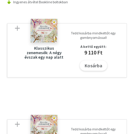
Ingyenes átvétel Bookline boltokban
Tedd kosárba mindkettőt egy
gombnyomással!
A kettő együtt:
Klasszikus
9 110 Ft
zenemesék: A négy
évszak egy nap alatt
Kosárba
Tedd kosárba mindkettőt egy
gombnyomással!