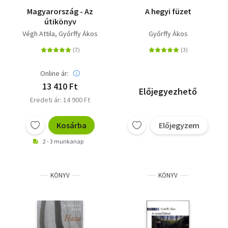
Magyarország - Az
A hegyi füzet
útikönyv
Végh Attila
Győrffy Ákos
Győrffy Ákos
Online ár:
13 410 Ft
Előjegyezhető
Eredeti ár: 14 900 Ft
Kosárba
Előjegyzem
2 - 3 munkanap
KÖNYV
KÖNYV