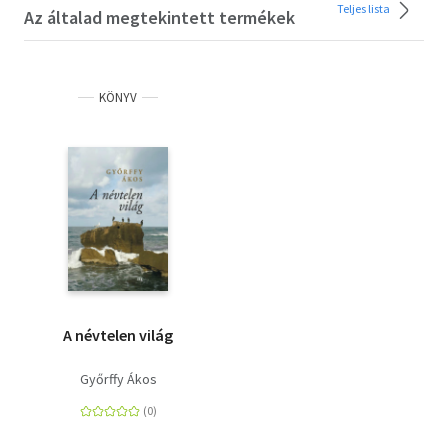
Teljes lista
Az általad megtekintett termékek
KÖNYV
A névtelen világ
Győrffy Ákos