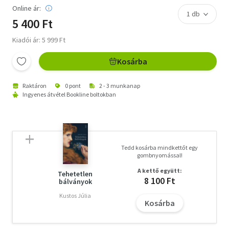
Online ár:
5 400 Ft
Kiadói ár: 5 999 Ft
Kosárba
Raktáron
0 pont
2 - 3 munkanap
Ingyenes átvétel Bookline boltokban
Tedd kosárba mindkettőt egy
gombnyomással!
A kettő együtt:
Tehetetlen
8 100 Ft
bálványok
Kustos Júlia
Kosárba