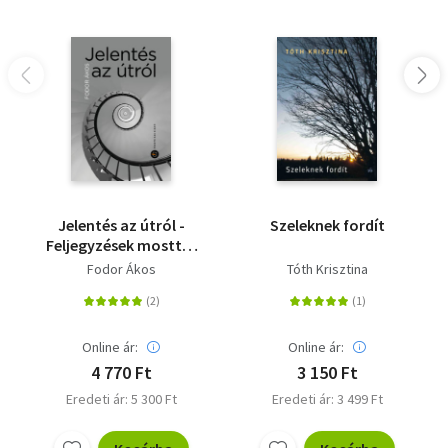
Jelentés az útról -
Szeleknek fordít
Feljegyzések mosttól
mostig
Fodor Ákos
Tóth Krisztina
Online ár:
Online ár:
4 770 Ft
3 150 Ft
Eredeti ár: 5 300 Ft
Eredeti ár: 3 499 Ft