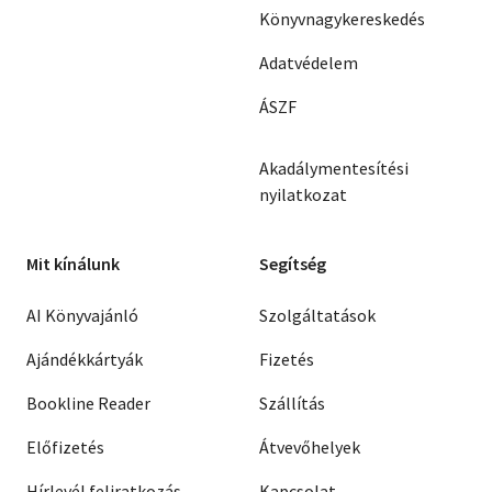
Könyvnagykereskedés
Adatvédelem
ÁSZF
Akadálymentesítési
nyilatkozat
Mit kínálunk
Segítség
AI Könyvajánló
Szolgáltatások
Ajándékkártyák
Fizetés
Bookline Reader
Szállítás
Előfizetés
Átvevőhelyek
Hírlevél feliratkozás
Kapcsolat