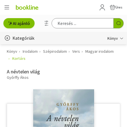
Üres
AI ajánló
Kategóriák
Könyv
Könyv
Irodalom
Szépirodalom
Vers
Magyar irodalom
Életmód, egészség
Kortárs
Erotika
A névtelen világ
Gyermek- és ifjúsági
Győrffy Ákos
Hobbi, szabadidő
Irodalom
Művészet
Szakkönyv