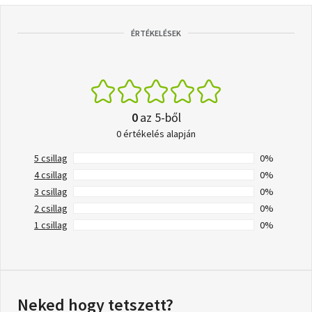
ÉRTÉKELÉSEK
0
az 5-ből
0 értékelés alapján
5 csillag
0%
4 csillag
0%
3 csillag
0%
2 csillag
0%
1 csillag
0%
Neked hogy tetszett?