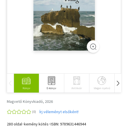
Szótár, nyelvkönyv
Tankönyv, segédkönyv
Társadalomtudomány
Természettudomány
Történelem
Vallás
Könyv
E-könyv
Antikvár
Idegen nyelvű
Hangos
Magvető Könyvkiadó, 2026
Írj véleményt elsőként!
280 oldal･kemény kötés･ISBN:
9789631446944