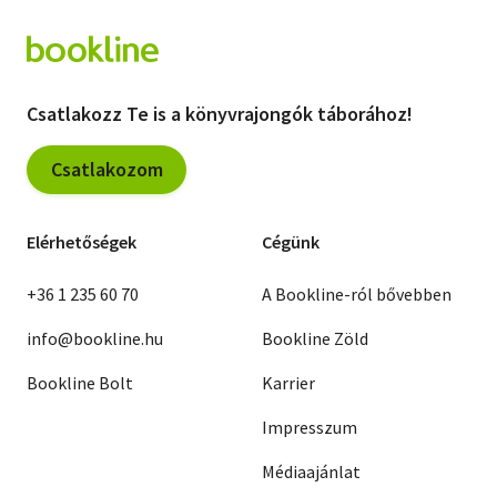
Csatlakozz Te is a könyvrajongók táborához!
Csatlakozom
Elérhetőségek
Cégünk
+36 1 235 60 70
A Bookline-ról bővebben
info@bookline.hu
Bookline Zöld
Bookline Bolt
Karrier
Impresszum
Médiaajánlat