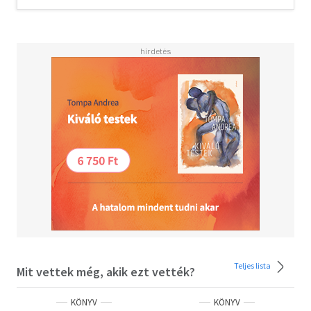
felmutat, és megnevez. Visszapillant, és előre is tekint.
Egyre idegenebb világunkban fontos iránytű egy ilyen
önazonos és párbeszédre hívó líra.
Teljes lista
Mit vettek még, akik ezt vették?
KÖNYV
KÖNYV