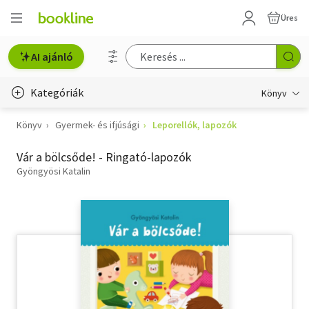
Üres
AI ajánló
Kategóriák
Könyv
Könyv
Gyermek- és ifjúsági
Leporellók, lapozók
Életmód, egészség
Vár a bölcsőde! - Ringató-lapozók
Erotika
Gyöngyösi Katalin
Gyermek- és ifjúsági
Hobbi, szabadidő
Irodalom
Művészet
Szakkönyv