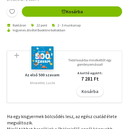
Kosárba
Raktáron
22 pont
2 - 3 munkanap
Ingyenes átvétel Bookline boltokban
Tedd kosárba mindkettőt egy
gombnyomással!
A kettő együtt:
Az első 500 szavam
7 281 Ft
Ahrweiller, Lucile
Kosárba
Ha egy kisgyermek bölcsődés lesz, az egész család élete
megváltozik.
Minél többet beszélünk a "bölcsiről", annál könnyebb