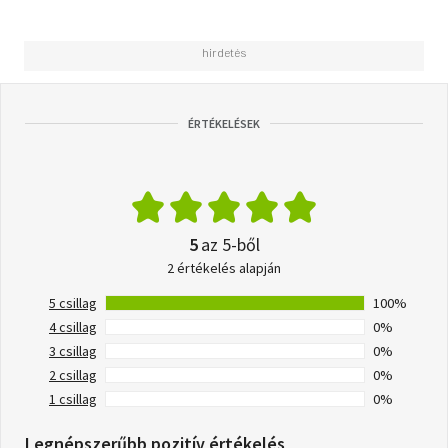
ÉRTÉKELÉSEK
5
az 5-ből
2 értékelés alapján
5 csillag
100%
4 csillag
0%
3 csillag
0%
2 csillag
0%
1 csillag
0%
Legnépszerűbb pozitív értékelés