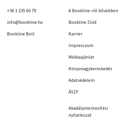
+36 1 235 60 70
A Bookline-ról bővebben
info@bookline.hu
Bookline Zöld
Bookline Bolt
Karrier
Impresszum
Médiaajánlat
Könyvnagykereskedés
Adatvédelem
ÁSZF
Akadálymentesítési
nyilatkozat