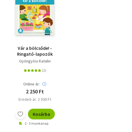
Vár a bölcsőde! -
Ringató-lapozók
Gyöngyösi Katalin
Online ár:
2 250 Ft
Eredeti ár: 2 500 Ft
Kosárba
2 - 3 munkanap