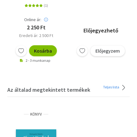
Ringató-lapozók
Online ár:
2 250 Ft
Előjegyezhető
Eredeti ár: 2 500 Ft
Kosárba
Előjegyzem
2 - 3 munkanap
Teljes lista
Az általad megtekintett termékek
KÖNYV