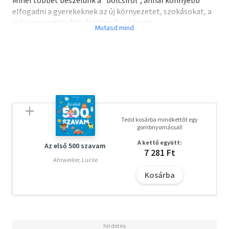
elfogadni a gyerekeknek az új környezetet, szokásokat, a
még ismeretlen felnőtteket és a társait.
Erre az ismerkedésre, mesélésre teremtenek lehetőséget
a Ringató-lapozók sorozat kiskönyvei. Szerzője Gyöngyösi
Katalin kiváló bölcsődei szakember, elismert módszertani
tanácsadó.
A kedves illusztrációkat Gyöngyösi Adrienn készítette,
figyelembe véve a bölcsődések életkori sajátosságait és a
bölcsődei élet jellemzőit is.
A lapozókat szülőknek, gyerekeknek és
Tedd kosárba mindkettőt egy
kisgyermeknevelőknek egyaránt ajánljuk.
gombnyomással!
A kettő együtt:
Az első 500 szavam
Olvasd el mások véleményét is!
7 281 Ft
Ahrweiller, Lucile
Kosárba