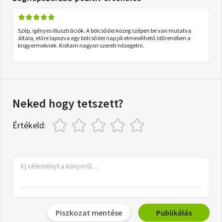
Szép, igényes illusztrációk. A bölcsődei közeg szépen be van mutatva
általa, előre lapozva egy bölcsődei nap jól elmesélhető időrendben a
kisgyermeknek. Kisfiam nagyon szereti nézegetni.
Neked hogy tetszett?
Értékeld:
Piszkozat mentése
Publikálás