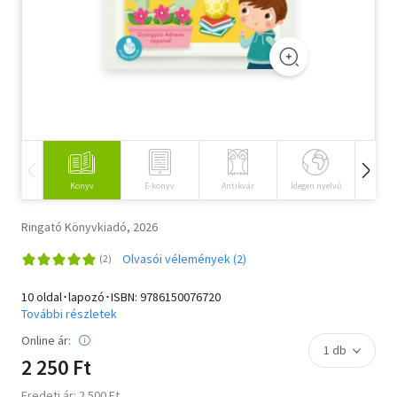
Szótár, nyelvkönyv
Tankönyv, segédkönyv
Társadalomtudomány
Természettudomány
Történelem
Könyv
E-könyv
Antikvár
Idegen nyelvű
Hangos
Vallás
Ringató Könyvkiadó, 2026
Olvasói vélemények (2)
10 oldal･lapozó･ISBN:
9786150076720
További részletek
Online ár:
2 250 Ft
Eredeti ár: 2 500 Ft