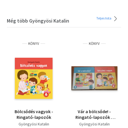
Teljes lista
Még több Gyöngyösi Katalin
KÖNYV
KÖNYV
Bölcsődés vagyok -
Vár a bölcsőde! -
Ringató-lapozók
Ringató-lapozók +
Bölcsődés vagyok -
Gyöngyösi Katalin
Gyöngyösi Katalin