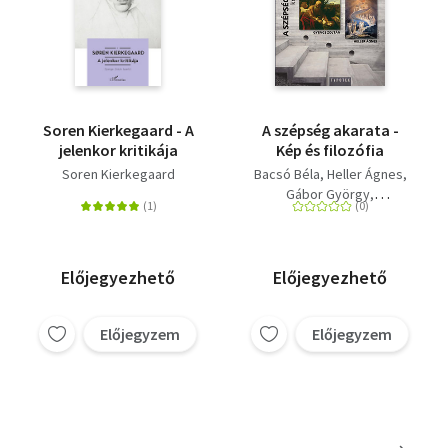
Soren Kierkegaard - A
A szépség akarata -
jelenkor kritikája
Kép és filozófia
Soren Kierkegaard
Bacsó Béla
Heller Ágnes
Gábor György
Gyenge Zoltán
Előjegyezhető
Előjegyezhető
Előjegyzem
Előjegyzem