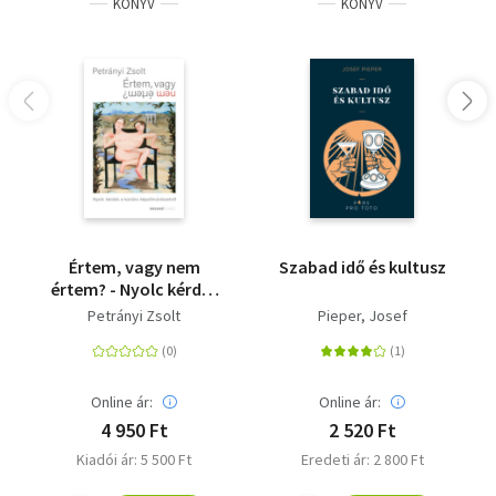
KÖNYV
KÖNYV
Értem, vagy nem
Szabad idő és kultusz
értem? - Nyolc kérdés
a kortárs
Petrányi Zsolt
Pieper, Josef
képzőművészetről
Online ár:
Online ár:
4 950 Ft
2 520 Ft
Kiadói ár: 5 500 Ft
Eredeti ár: 2 800 Ft