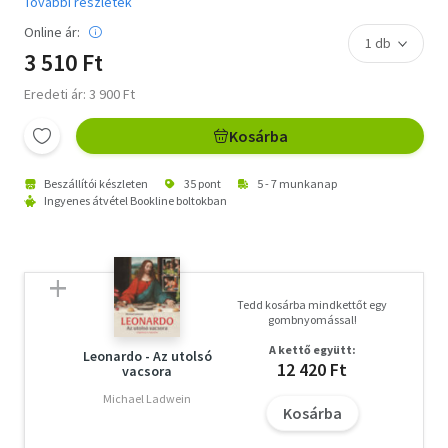
További részletek
Online ár:
3 510 Ft
Eredeti ár: 3 900 Ft
Kosárba
Beszállítói készleten
35 pont
5 - 7 munkanap
Ingyenes átvétel Bookline boltokban
Tedd kosárba mindkettőt egy
gombnyomással!
A kettő együtt:
Leonardo - Az utolsó
12 420 Ft
vacsora
Michael Ladwein
Kosárba