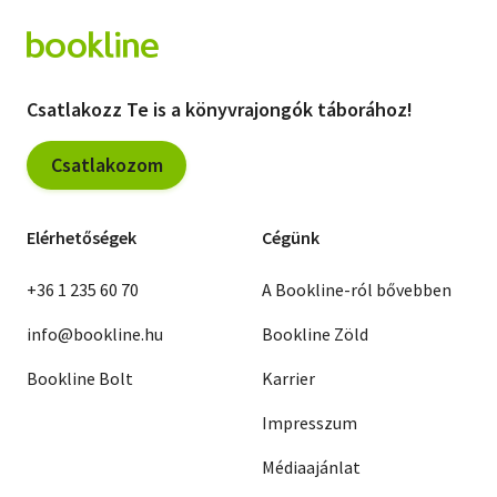
Csatlakozz Te is a könyvrajongók táborához!
Csatlakozom
Elérhetőségek
Cégünk
+36 1 235 60 70
A Bookline-ról bővebben
info@bookline.hu
Bookline Zöld
Bookline Bolt
Karrier
Impresszum
Médiaajánlat