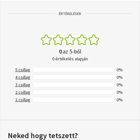
ÉRTÉKELÉSEK
0
az 5-ből
0 értékelés alapján
5 csillag
0%
4 csillag
0%
3 csillag
0%
2 csillag
0%
1 csillag
0%
Neked hogy tetszett?