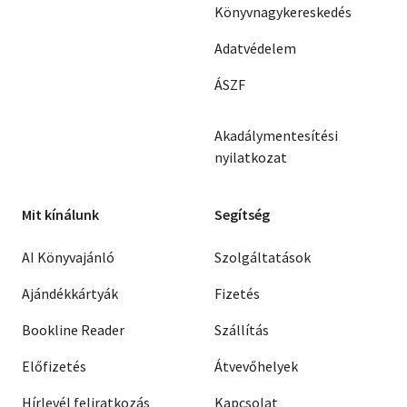
Könyvnagykereskedés
Adatvédelem
ÁSZF
Akadálymentesítési
nyilatkozat
Mit kínálunk
Segítség
AI Könyvajánló
Szolgáltatások
Ajándékkártyák
Fizetés
Bookline Reader
Szállítás
Előfizetés
Átvevőhelyek
Hírlevél feliratkozás
Kapcsolat