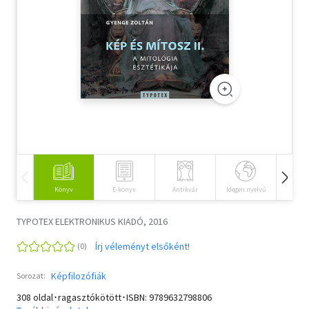
Szótár, nyelvkönyv
Tankönyv, segédkönyv
Társadalomtudomány
Természettudomány
Történelem
Vallás
Könyv
E-könyv
Antikvár
Idegen nyelvű
Hangos
TYPOTEX ELEKTRONIKUS KIADÓ, 2016
Írj véleményt elsőként!
Képfilozófiák
Sorozat:
308 oldal･ragasztókötött･ISBN:
9789632798806