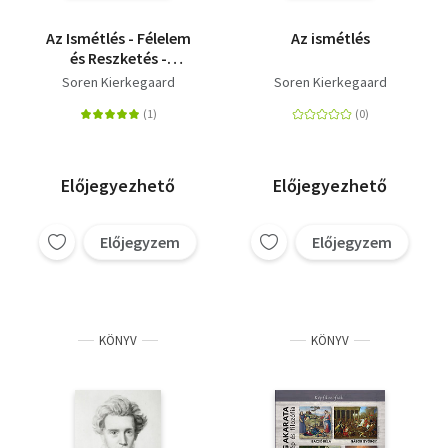
Az Ismétlés - Félelem
Az ismétlés
és Reszketés -
Filozófiai Morzsák - A
Soren Kierkegaard
Soren Kierkegaard
Szorongás Fogalma -
Előszó - Søren
Kierkegaard művei 5.
Előjegyezhető
Előjegyezhető
Előjegyzem
Előjegyzem
KÖNYV
KÖNYV