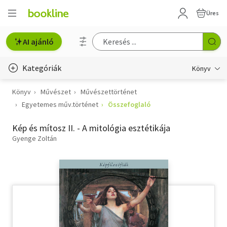
Üres
AI ajánló
Kategóriák
Könyv
Könyv
Művészet
Művészettörténet
Életmód, egészség
Egyetemes műv.történet
Összefoglaló
Erotika
Kép és mítosz II. - A mitológia esztétikája
Gyermek- és ifjúsági
Gyenge Zoltán
Hobbi, szabadidő
Irodalom
Művészet
Szakkönyv