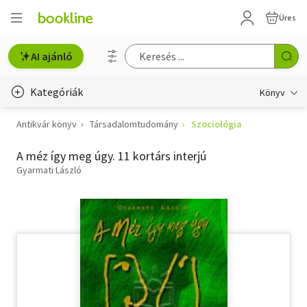
Üres
AI ajánló
Kategóriák
Könyv
Antikvár könyv
Társadalomtudomány
Szociológia
Életmód, egészség
A méz így meg úgy. 11 kortárs interjú
Erotika
Gyarmati László
Gyermek- és ifjúsági
Hobbi, szabadidő
Irodalom
Művészet
Szakkönyv