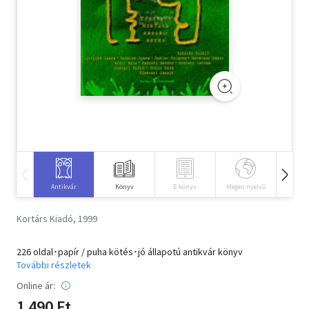
Szótár, nyelvkönyv
Tankönyv, segédkönyv
Társadalomtudomány
Természettudomány
Történelem
Vallás
Antikvár
Könyv
E-könyv
Idegen nyelvű
Hangos
Kortárs Kiadó, 1999
226 oldal･papír / puha kötés･jó állapotú antikvár könyv
További részletek
Online ár:
1 490 Ft