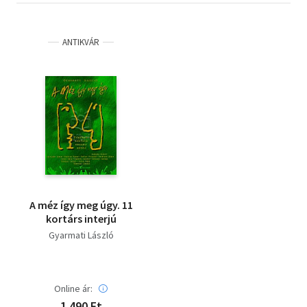
ANTIKVÁR
A méz így meg úgy. 11
kortárs interjú
Gyarmati László
Online ár:
1 490 Ft