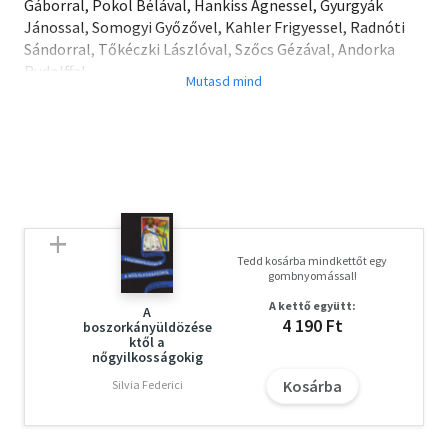
Gáborral, Pokol Bélával, Hankiss Ágnessel, Gyurgyák
Jánossal, Somogyi Győzővel, Kahler Frigyessel, Radnóti
Sándorral, Tőkéczki Lászlóval, Szőcs Gézával, Andorka
Rudolffal.
Tedd kosárba mindkettőt egy
gombnyomással!
A kettő együtt:
A
4 190 Ft
boszorkányüldözése
ktől a
nőgyilkosságokig
Kosárba
Silvia Federici