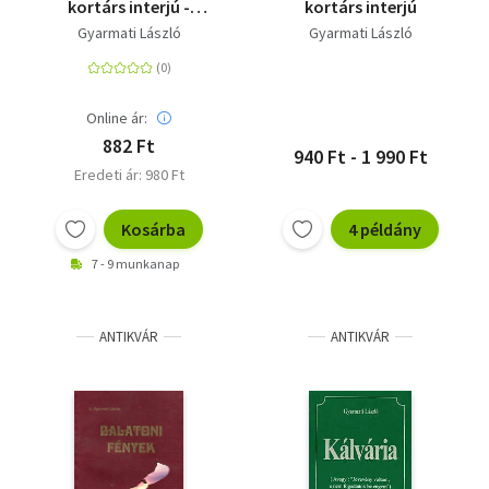
kortárs interjú -
kortárs interjú
Tizenegy kortárs
Gyarmati László
Gyarmati László
beszélgetés
Online ár:
882 Ft
940 Ft - 1 990 Ft
Eredeti ár: 980 Ft
Kosárba
4 példány
7 - 9 munkanap
ANTIKVÁR
ANTIKVÁR