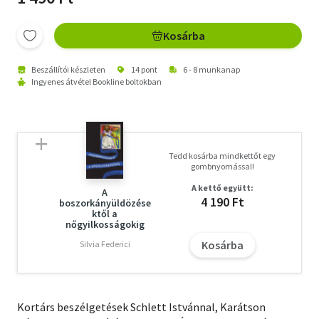
Kosárba
Beszállítói készleten
14 pont
6 - 8 munkanap
Ingyenes átvétel Bookline boltokban
Tedd kosárba mindkettőt egy
gombnyomással!
A kettő együtt:
A
4 190 Ft
boszorkányüldözése
ktől a
nőgyilkosságokig
Kosárba
Silvia Federici
Kortárs beszélgetések Schlett Istvánnal, Karátson