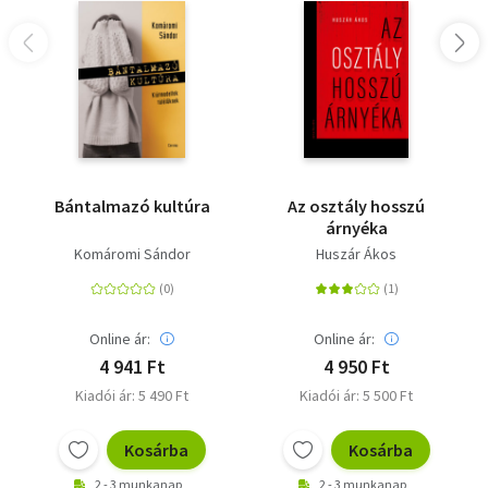
Bántalmazó kultúra
Az osztály hosszú
árnyéka
Komáromi Sándor
Huszár Ákos
Online ár:
Online ár:
4 941 Ft
4 950 Ft
Kiadói ár: 5 490 Ft
Kiadói ár: 5 500 Ft
Kosárba
Kosárba
2 - 3 munkanap
2 - 3 munkanap