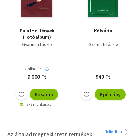
Balatoni fények
Kálvária
(Fotóalbum)
Gyarmati László
Gyarmati László
Online ár:
9 000 Ft
940 Ft
Kosárba
6 példány
6 - 8 munkanap
Teljes lista
Az általad megtekintett termékek