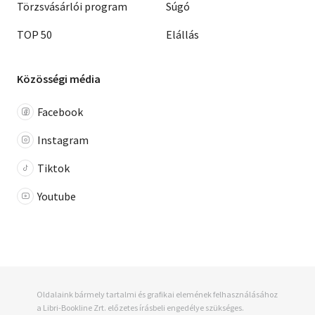
Törzsvásárlói program
Súgó
TOP 50
Elállás
Közösségi média
Facebook
Instagram
Tiktok
Youtube
Oldalaink bármely tartalmi és grafikai elemének felhasználásához
a Libri-Bookline Zrt. előzetes írásbeli engedélye szükséges.