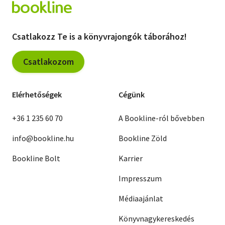
Csatlakozz Te is a könyvrajongók táborához!
Csatlakozom
Elérhetőségek
Cégünk
+36 1 235 60 70
A Bookline-ról bővebben
info@bookline.hu
Bookline Zöld
Bookline Bolt
Karrier
Impresszum
Médiaajánlat
Könyvnagykereskedés