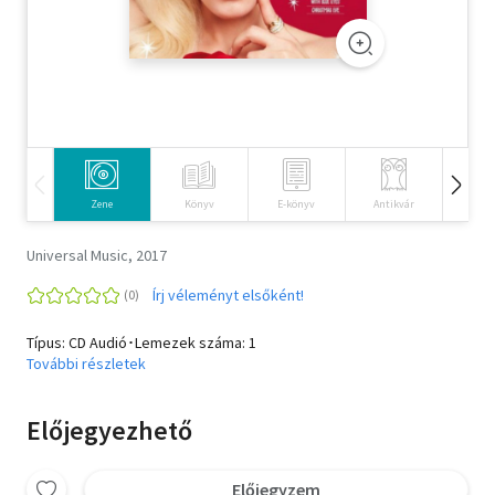
Szótár, nyelvkönyv
Tankönyv, segédkönyv
Társadalomtudomány
Természettudomány
Zene
Könyv
E-könyv
Antikvár
Idegen 
Történelem
Universal Music, 2017
Vallás
Írj véleményt elsőként!
Típus: CD Audió･Lemezek száma: 1
További részletek
Előjegyezhető
Előjegyzem