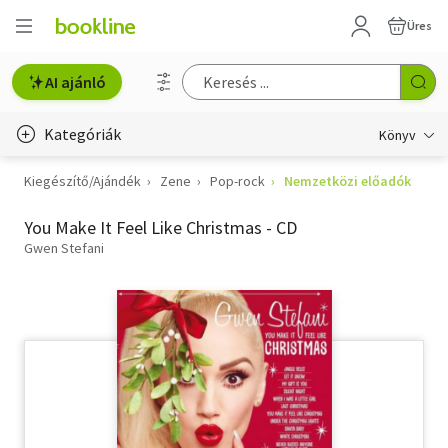
Üres
AI ajánló
Kategóriák
Könyv
Kiegészítő/Ajándék
Zene
Pop-rock
Nemzetközi előadók
Életmód, egészség
You Make It Feel Like Christmas - CD
Erotika
Gwen Stefani
Gyermek- és ifjúsági
Hobbi, szabadidő
Irodalom
Művészet
Szakkönyv