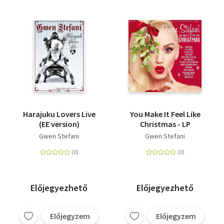
Harajuku Lovers Live
You Make It Feel Like
(EE version)
Christmas - LP
Gwen Stefani
Gwen Stefani
Előjegyezhető
Előjegyezhető
Előjegyzem
Előjegyzem