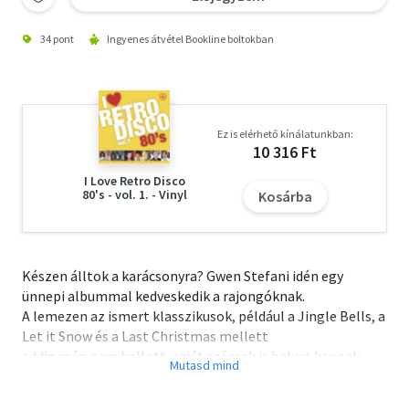
34 pont
Ingyenes átvétel Bookline boltokban
Ez is elérhető kínálatunkban:
10 316 Ft
I Love Retro Disco
80's - vol. 1. - Vinyl
Kosárba
Készen álltok a karácsonyra? Gwen Stefani idén egy
ünnepi albummal kedveskedik a rajongóknak.
A lemezen az ismert klasszikusok, például a Jingle Bells, a
Let it Snow és a Last Christmas mellett
eddig még nem hallott, saját számok is helyet kapnak
majd.
Az újdonságok Justin Tranter-rel és Busbee-vel közösen