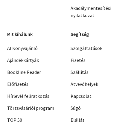
Akadálymentesítési
nyilatkozat
Mit kínálunk
Segítség
AI Könyvajánló
Szolgáltatások
Ajándékkártyák
Fizetés
Bookline Reader
Szállítás
Előfizetés
Átvevőhelyek
Hírlevél feliratkozás
Kapcsolat
Törzsvásárlói program
Súgó
TOP 50
Elállás