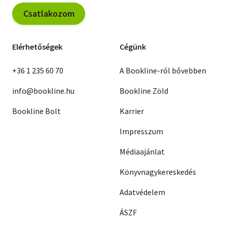
Csatlakozom
Elérhetőségek
Cégünk
+36 1 235 60 70
A Bookline-ról bővebben
info@bookline.hu
Bookline Zöld
Bookline Bolt
Karrier
Impresszum
Médiaajánlat
Könyvnagykereskedés
Adatvédelem
ÁSZF