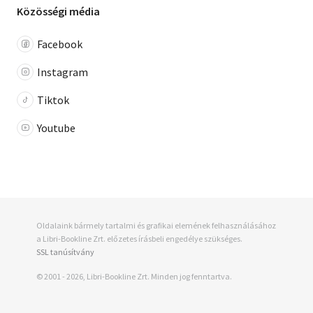
Közösségi média
Facebook
Instagram
Tiktok
Youtube
Oldalaink bármely tartalmi és grafikai elemének felhasználásához
a Libri-Bookline Zrt. előzetes írásbeli engedélye szükséges.
SSL tanúsítvány
© 2001 - 2026, Libri-Bookline Zrt. Minden jog fenntartva.