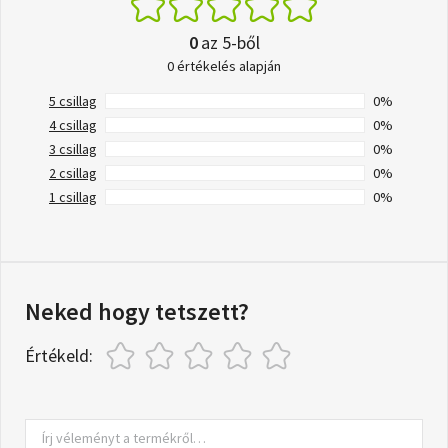
0
az 5-ből
0 értékelés alapján
5 csillag
0%
4 csillag
0%
3 csillag
0%
2 csillag
0%
1 csillag
0%
Neked hogy tetszett?
Értékeld: