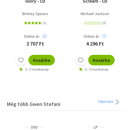
Glory - CD
Scream - CD
Britney Spears
Michael Jackson
Online ár:
Online ár:
3 707 Ft
4 296 Ft
Kosárba
Kosárba
2 - 3 munkanap
2 - 3 munkanap
Teljes lista
Még több Gwen Stefani
DVD
LP