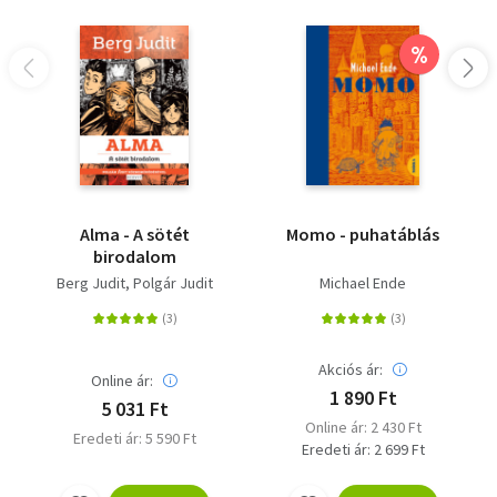
%
Alma - A sötét
Momo - puhatáblás
birodalom
Berg Judit
Polgár Judit
Michael Ende
Akciós ár:
Online ár:
1 890 Ft
5 031 Ft
Online ár: 2 430 Ft
Eredeti ár: 5 590 Ft
Eredeti ár: 2 699 Ft