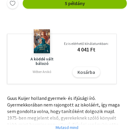
5 példány
Ez is elérhető kínálatunkban:
4 041 Ft
A köddé vált
bálozó
Kosárba
Wéber Anikó
Guus Kuijer holland gyermek- és ifjúsági író.
Gyermekkorában nem rajongott az iskoláért, így maga
sem gondolta volna, hogy tanítóként dolgozik majd.
1975-ben megjelent első, gyerekeknek szóló könyvét
több mint harminc nagy sikerű ifjúsági regény követte.
Kuijer népszerűségének titka, hogy éppolyan