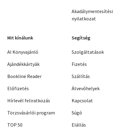
Akadálymentesítési
nyilatkozat
Mit kínálunk
Segítség
AI Könyvajánló
Szolgáltatások
Ajándékkártyák
Fizetés
Bookline Reader
Szállítás
Előfizetés
Átvevőhelyek
Hírlevél feliratkozás
Kapcsolat
Törzsvásárlói program
Súgó
TOP 50
Elállás