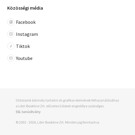
Közösségi média
Facebook
Instagram
Tiktok
Youtube
Oldalaink bármely tartalmi és grafikai elemének felhasználásához
a Libri-Bookline Zrt. előzetes írásbeli engedélye szükséges.
SSL tanúsítvány
© 2001 - 2026, Libri-Bookline Zrt. Minden jog fenntartva.