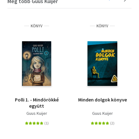
Még több Guus Kuijer
KÖNYV
KÖNYV
Polli 1. - Mindörökké
Minden dolgok könyve
együtt
Guus Kuijer
Guus Kuijer