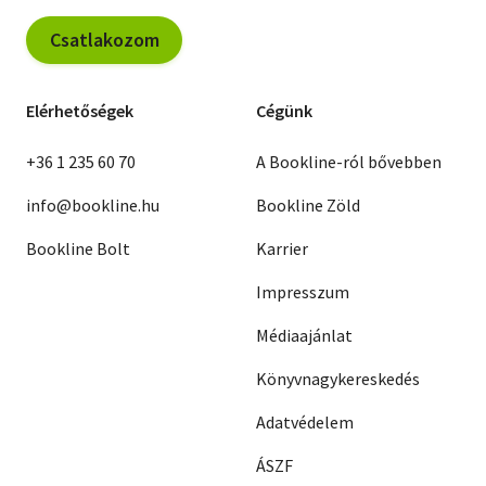
Csatlakozom
Elérhetőségek
Cégünk
+36 1 235 60 70
A Bookline-ról bővebben
info@bookline.hu
Bookline Zöld
Bookline Bolt
Karrier
Impresszum
Médiaajánlat
Könyvnagykereskedés
Adatvédelem
ÁSZF