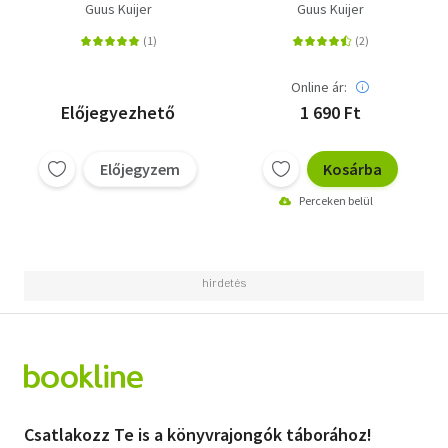
Guus Kuijer
Guus Kuijer
Online ár:
Előjegyezhető
1 690 Ft
Előjegyzem
Kosárba
Perceken belül
Csatlakozz Te is a könyvrajongók táborához!