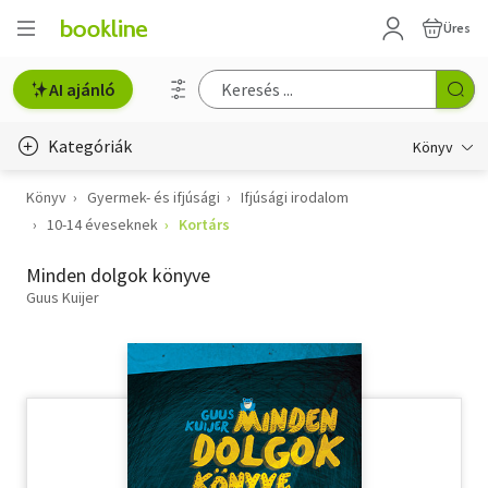
Üres
AI ajánló
Kategóriák
Könyv
Könyv
Gyermek- és ifjúsági
Ifjúsági irodalom
Életmód, egészség
10-14 éveseknek
Kortárs
Erotika
Minden dolgok könyve
Gyermek- és ifjúsági
Guus Kuijer
Hobbi, szabadidő
Irodalom
Művészet
Szakkönyv