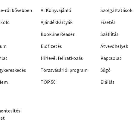
ne-ról bővebben
AI Könyvajánló
Szolgáltatások
 Zöld
Ajándékkártyák
Fizetés
Bookline Reader
Szállítás
zum
Előfizetés
Átvevőhelyek
nlat
Hírlevél feliratkozás
Kapcsolat
ykereskedés
Törzsvásárlói program
Súgó
elem
TOP 50
Elállás
entesítési
zat