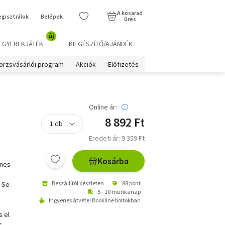
A kosarad
egisztrálok
Belépek
üres
új
GYEREKJÁTÉK
KIEGÉSZÍTŐ/AJÁNDÉK
örzsvásárlói program
Akciók
Előfizetés
Online ár:
8 892 Ft
Eredeti ár: 9 359 Ft
Kosárba
ones
Beszállítói készleten
88 pont
 Se
5 - 10 munkanap
Ingyenes átvétel Bookline boltokban
s el
s