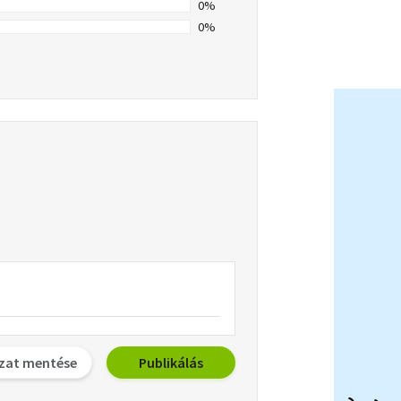
0%
0%
zat mentése
Publikálás