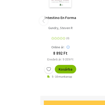
Intestino En Forma
Gundry, Steven R
Online ár:
8 892 Ft
Eredeti ár: 9 359 Ft
Kosárba
5 - 10 munkanap