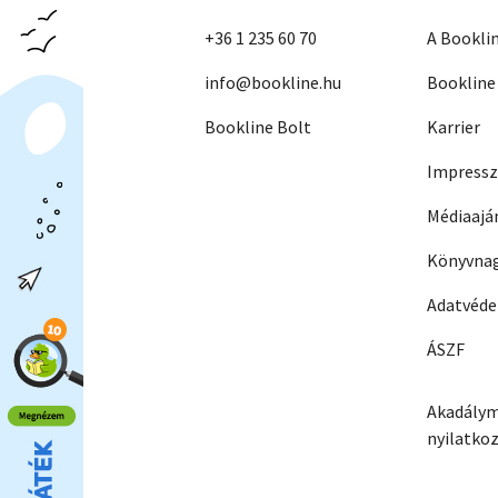
+36 1 235 60 70
A Bookli
info@bookline.hu
Bookline
Bookline Bolt
Karrier
Impress
Médiaajá
Könyvnag
Adatvéd
ÁSZF
Akadálym
nyilatko