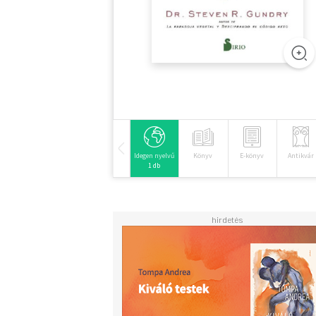
Idegen nyelvű
Könyv
E-könyv
Antikvár
1 db