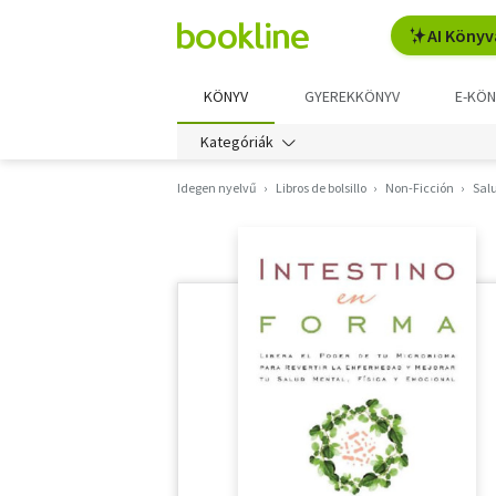
AI Könyv
KÖNYV
GYEREKKÖNYV
E-KÖN
Kategóriák
Idegen nyelvű
Libros de bolsillo
Non-Ficción
Sal