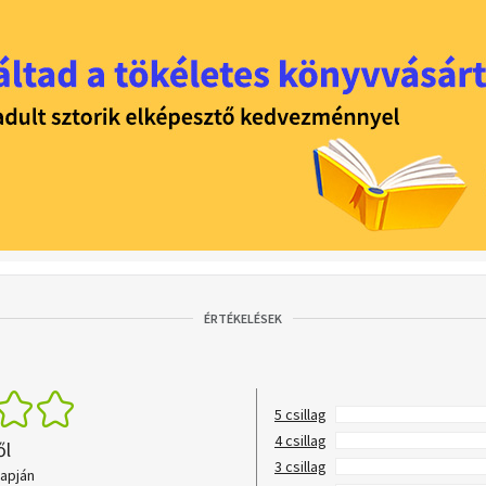
ÉRTÉKELÉSEK
5 csillag
4 csillag
ől
3 csillag
lapján