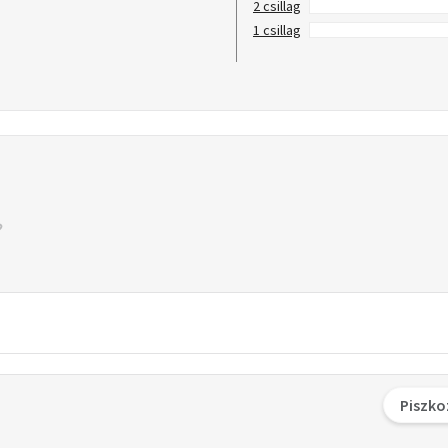
2 csillag
1 csillag
Piszko