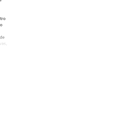
tro
ro
 de
vas,
las
mos
tema
d y
la