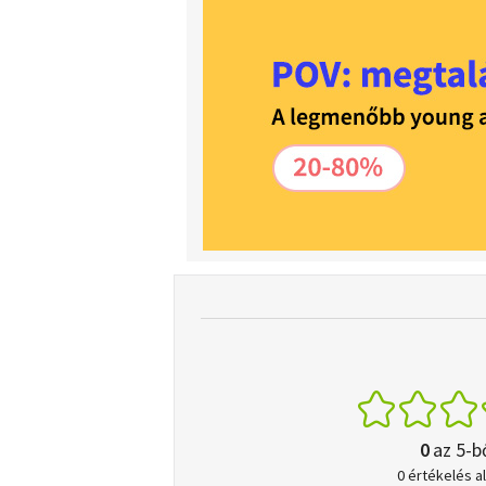
0
az 5-b
0 értékelés a