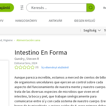
ajánló
R
YV
HANGOSKÖNYV
ANTIKVÁR
IDEGEN NYELVŰ
T
Segítség
ud, Higiene
Alimentación sana
Intestino En Forma
Gundry, Steven R
Editorial Sirio, 2024
Írj véleményt elsőként!
Aunque parezca increíble, estamos a merced de cientos de bill
de organismos unicelulares que ejercen un control sobre cada
aspecto del funcionamiento de nuestra mente y nuestro cuerpo.
trata de las diversas especies de microbios que viven en el
intestino, la boca y piel, que trabajan sinérgicamente para
comunicarse entre sí y con cada sistema de nuestro cuerpo. Ere
hogar de tu microbiota, y quiere cuidar de ti, pero primero debe