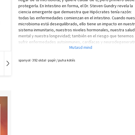
protegerla. En Intestino en forma, el Dr. Steven Gundry revela la
ciencia emergente que demuestra que Hipócrates tenía razón:
todas las enfermedades comienzan en el intestino. Cuando nues
microbioma está desequilibrado, ello tiene un impacto en nuest
sistema inmunitario, nuestros niveles hormonales, nuestra salud
mental y nuestra longevidad; también en el riesgo que tenemos
sufrir enfermedades autoinmunes, cardíacas y neurodegenerati
así como diabetes y cáncer. Sin embargo, no todo está perdido: 
enfermedades también pueden curarse en el intestino si elegi
tratar bien a nuestros microbios. En esta obra El Dr. Gundry nos
spanyol･392 oldal･papír / puha kötés
enseña cómo hacerlo. Intestino en forma nos muestra el ecosis
Hangoskönyv
Film
Zene
increíblemente complejo e inteligente que controla nuestra salu
nos enseña cómo sanar el intestino con el fin de evitar y revertir 
enfermedad.