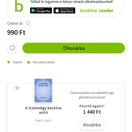
Online ár:
990 Ft
Kosárba
9 pont
Perceken belül
Tedd kosárba mindkettőt egy
gombnyomással!
A kettő együtt:
A tizennégy karátos
1 440 Ft
autó
Rejtő Jenő
Kosárba