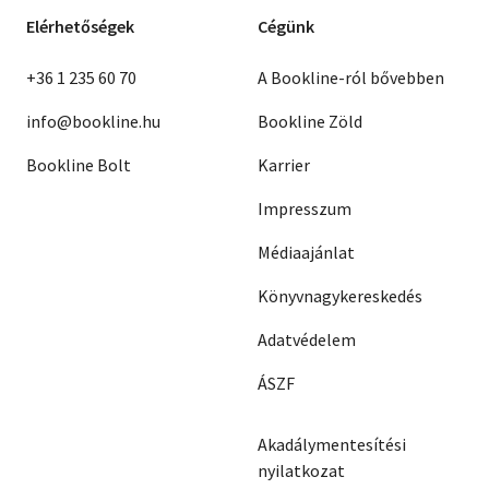
Elérhetőségek
Cégünk
+36 1 235 60 70
A Bookline-ról bővebben
info@bookline.hu
Bookline Zöld
Bookline Bolt
Karrier
Impresszum
Médiaajánlat
Könyvnagykereskedés
Adatvédelem
ÁSZF
Akadálymentesítési
nyilatkozat