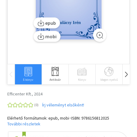
Szótár, nyelvkönyv
epub
Tankönyv, segédkönyv
mobi
Társadalomtudomány
Természettudomány
Történelem
Vallás
E-könyv
Antikvár
Könyv
Idegen nyelvű
Hangos
Efficenter Kft., 2024
Írj véleményt elsőként!
Elérhető formátumok: epub, mobi･ISBN:
9786156812025
További részletek