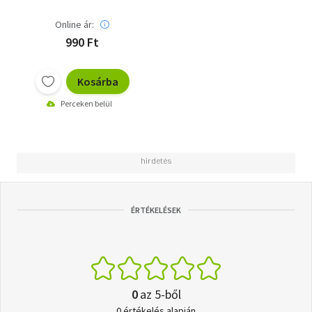
Online ár:
990 Ft
Kosárba
Perceken belül
ÉRTÉKELÉSEK
0
az 5-ből
0 értékelés alapján