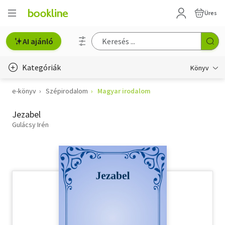
Üres
AI ajánló
Kategóriák
Könyv
e-könyv
Szépirodalom
Magyar irodalom
Életmód, egészség
Jezabel
Erotika
Gulácsy Irén
Gyermek- és ifjúsági
Hobbi, szabadidő
Irodalom
Művészet
Szakkönyv