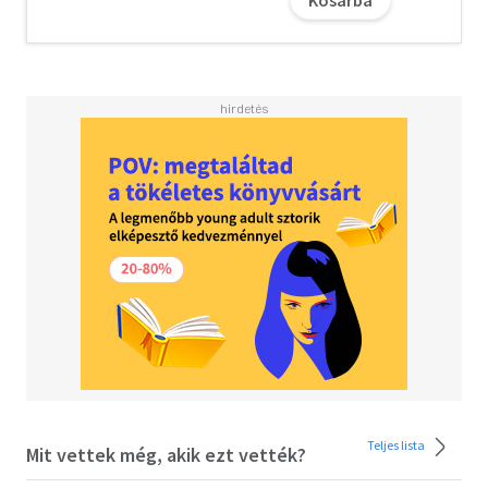
biblia előképe a regény szerint Jób, a leprás király volt,
Erzsébet Jezabel bibliai királynő sorsa teljesedik be. A
Jezabel az események, fordulatok bőségével
szórakoztatja az olvasót. Különösen plasztikus Erzsébet
alakja: esendő és támaszra vágyó, boldogtalan, sorsával
hadakozó nő, jobb sorsa érdemes érzékeny, szerető
asszony, anya – s ugyanakkor vérszomjas, bosszúálló
hisztérika, hatalomvágyó, pompakedvelő, gőgös és hiú
uralkodónő.
A letöltéssel kapcsolatos kérdésekre
itt
találhat választ.
Teljes lista
Mit vettek még, akik ezt vették?