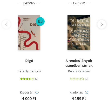
E-KÖNYV
E-KÖNYV
ÚJ
Digó
A ​rendes lányok
csendben sírnak
Péterfy Gergely
Durica Katarina
Kiadói ár:
Kiadói ár:
4 000 Ft
4 199 Ft