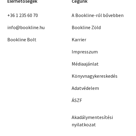
Elérhetőségek
Cégünk
+36 1 235 60 70
A Bookline-ról bővebben
info@bookline.hu
Bookline Zöld
Bookline Bolt
Karrier
Impresszum
Médiaajánlat
Könyvnagykereskedés
Adatvédelem
ÁSZF
Akadálymentesítési
nyilatkozat