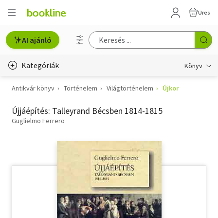
Üres
AI ajánló
Kategóriák
Könyv
Antikvár könyv
Történelem
Világtörténelem
Újkor
Életmód, egészség
Újjáépítés: Talleyrand Bécsben 1814-1815
Erotika
Guglielmo Ferrero
Gyermek- és ifjúsági
Hobbi, szabadidő
Irodalom
Művészet
Szakkönyv