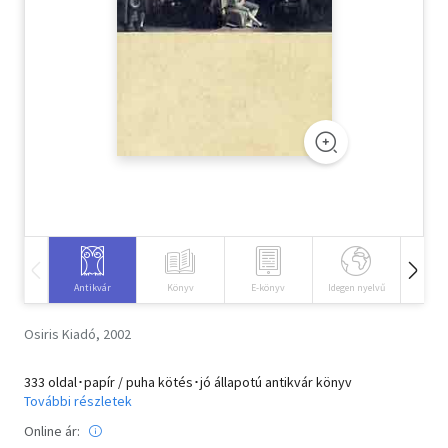
Szótár, nyelvkönyv
Tankönyv, segédkönyv
Társadalomtudomány
Természettudomány
Történelem
Vallás
Antikvár
Könyv
E-könyv
Idegen nyelvű
Hangos
Osiris Kiadó, 2002
333 oldal･papír / puha kötés･jó állapotú antikvár könyv
További részletek
Online ár: