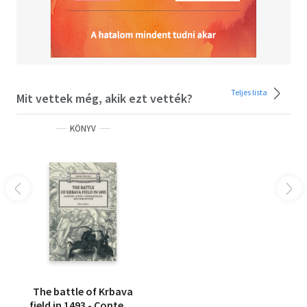
Teljes lista
Mit vettek még, akik ezt vették?
KÖNYV
The battle of Krbava
field in 1493 - Context,