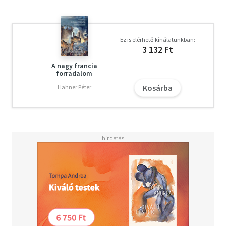
Ez is elérhető kínálatunkban:
3 132 Ft
A nagy francia
forradalom
Kosárba
Hahner Péter