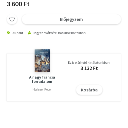
3 600 Ft
Előjegyzem
36 pont
Ingyenes átvétel Bookline boltokban
Ez is elérhető kínálatunkban:
3 132 Ft
A nagy francia
forradalom
Kosárba
Hahner Péter