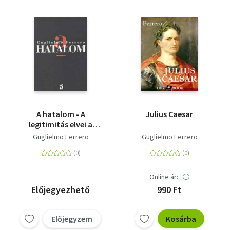
A hatalom - A
Julius Caesar
legitimitás elvei a
történelemben
Guglielmo Ferrero
Guglielmo Ferrero
Online ár:
Előjegyezhető
990 Ft
Előjegyzem
Kosárba