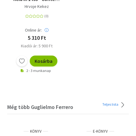
event, consequences
Hrvoje Kekez
and perception
Online ár:
5 310 Ft
Kiadói ár: 5 900 Ft
Kosárba
2 - 3 munkanap
Teljes lista
Még több Guglielmo Ferrero
KÖNYV
E-KÖNYV