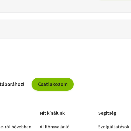
Csatlakozom
 táborához!
Mit kínálunk
Segítség
ne-ról bővebben
AI Könyvajánló
Szolgáltatások