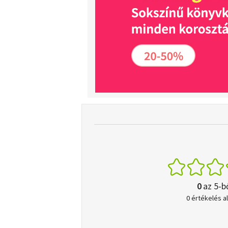
0
az 5-b
0 értékelés a