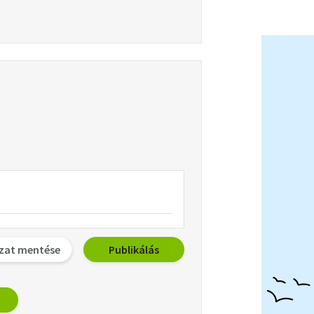
zat mentése
Publikálás