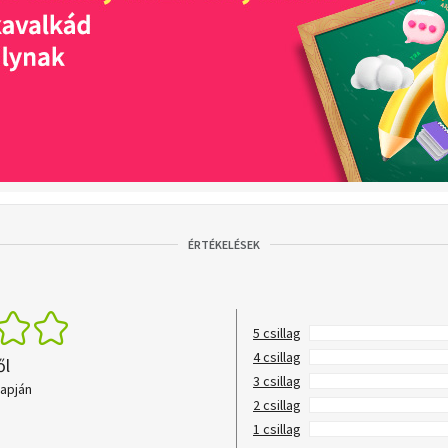
ÉRTÉKELÉSEK
5 csillag
4 csillag
ől
3 csillag
lapján
2 csillag
1 csillag