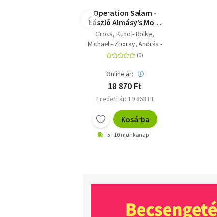
Operation Salam -
László Almásy's Most
Daring Mission in the
Gross, Kuno - Rolke,
Desert War
Michael - Zboray, András -
Almásy, László
Online ár:
18 870 Ft
Eredeti ár: 19 863 Ft
Kosárba
5 - 10 munkanap