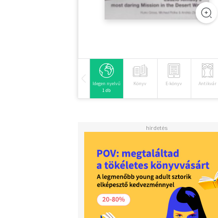
Idegen nyelvű
Könyv
E-könyv
Antikvár
1 db