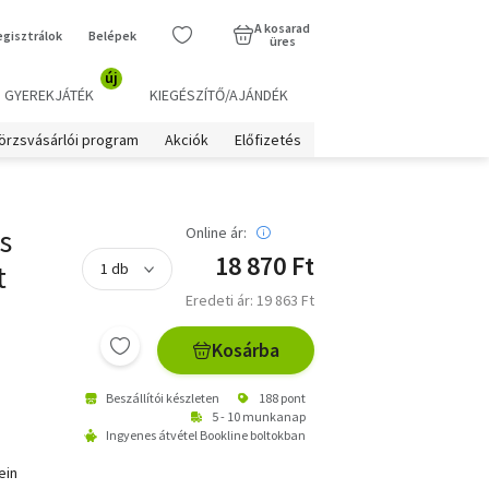
A kosarad
egisztrálok
Belépek
üres
új
GYEREKJÁTÉK
KIEGÉSZÍTŐ/AJÁNDÉK
örzsvásárlói program
Akciók
Előfizetés
s
Online ár:
18 870 Ft
t
Eredeti ár: 19 863 Ft
Kosárba
Beszállítói készleten
188 pont
5 - 10 munkanap
Ingyenes átvétel Bookline boltokban
ein