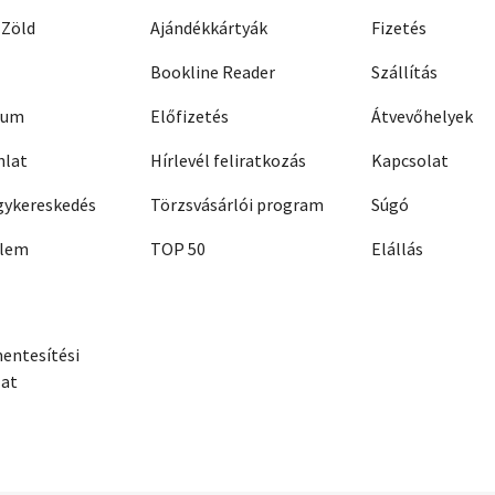
 Zöld
Ajándékkártyák
Fizetés
Bookline Reader
Szállítás
zum
Előfizetés
Átvevőhelyek
nlat
Hírlevél feliratkozás
Kapcsolat
ykereskedés
Törzsvásárlói program
Súgó
elem
TOP 50
Elállás
entesítési
zat