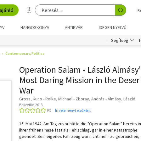
ajánló
R
YV
HANGOSKÖNYV
ANTIKVÁR
IDEGEN NYELVŰ
T
Segítség
Contemporary, Politics
Operation Salam - László Almásy'
Most Daring Mission in the Deser
War
Gross, Kuno - Rolke, Michael - Zboray, András - Almásy, László
Belleville, 2013
Írj véleményt elsőként!
15. Mai 1942. Am Tag zuvor hätte die "Operation Salam" bereits in
ihrer frühen Phase fast als Fehlschlag, gar in einer Katastrophe
geendet. Sein eigenes Fahrzeug war nicht mehr zu gebrauchen, 