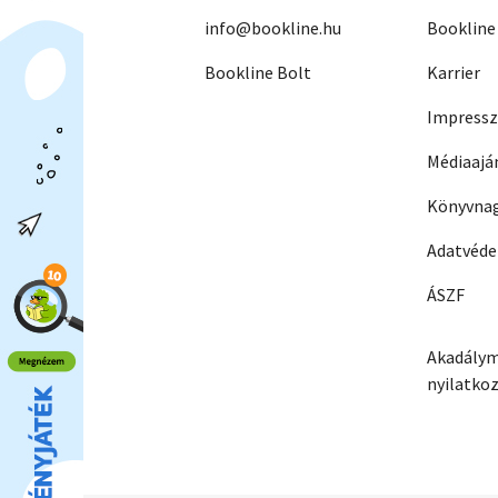
info@bookline.hu
Bookline
Bookline Bolt
Karrier
Impress
Médiaajá
Könyvnag
Adatvéd
ÁSZF
Akadálym
nyilatko