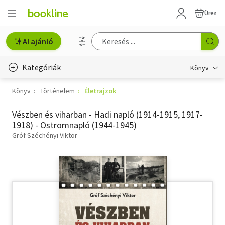
Üres
AI ajánló
Kategóriák
Könyv
Könyv
Történelem
Életrajzok
Életmód, egészség
Vészben és viharban - Hadi napló (1914-1915, 1917-
Erotika
1918) - Ostromnapló (1944-1945)
Gyermek- és ifjúsági
Gróf Széchényi Viktor
Hobbi, szabadidő
Irodalom
Művészet
Szakkönyv