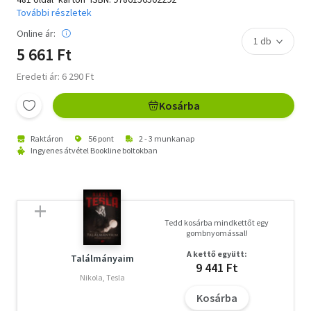
További részletek
Online ár:
5 661 Ft
Eredeti ár: 6 290 Ft
Kosárba
Raktáron
56 pont
2 - 3 munkanap
Ingyenes átvétel Bookline boltokban
Tedd kosárba mindkettőt egy
gombnyomással!
A kettő együtt:
Találmányaim
9 441 Ft
Nikola, Tesla
Kosárba