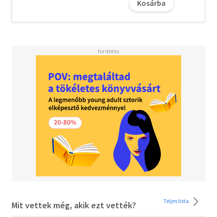
Kosárba
Széchényi Viktor a feleségével 1944. december 24-én este
gyertyagyújtásra és misére érkezett a várba, azonban az
időközben megindított szovjet hadmozdulatok miatt
otthonukba visszatérni már nem tudtak. A hosszú
ostromot családtagjai körében az Úri utcai házuk
pincéjében volt kénytelen elszenvedni. Az átélt
megpróbáltatásoktól megviselt, legyengült szervezetű
gróf csak 1945. február 22-én tudott visszaköltözni a
Völgy utcai lakásukba. Széchényi Viktort és fiát 1945
márciusában egymástól függetlenül tartóztatták le.
Széchenyi Zsigmond naplója szerint apja április 13-án
szabadult ki. A családtagok visszaemlékezése alapján
összeverve, betegen, megtörten került elő. A
megpróbáltatásokat az idős ember szervezete nem tudta
feldolgozni, és április 19-én elhunyt.
Széchényi Viktor, a 20. század első négy évtizedének egyik
Teljes lista
Mit vettek még, akik ezt vették?
legjelentősebb Fejér megyei közéleti szereplője