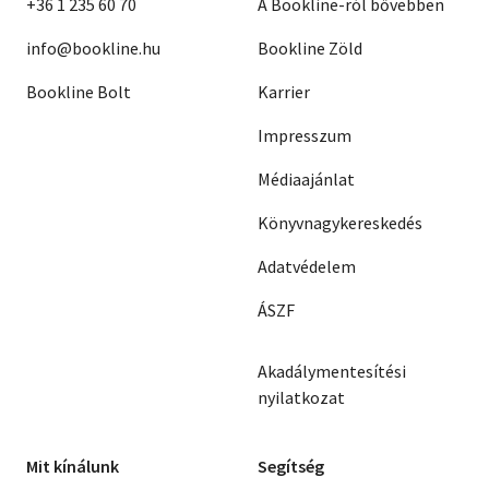
+36 1 235 60 70
A Bookline-ról bővebben
info@bookline.hu
Bookline Zöld
Bookline Bolt
Karrier
Impresszum
Médiaajánlat
Könyvnagykereskedés
Adatvédelem
ÁSZF
Akadálymentesítési
nyilatkozat
Mit kínálunk
Segítség