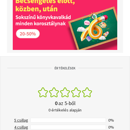
ÉRTÉKELÉSEK
0
az 5-ből
0 értékelés alapján
5 csillag
0%
4 csillag
0%