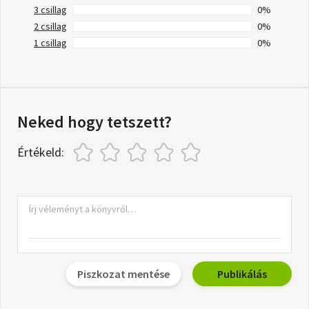
3 csillag
0%
2 csillag
0%
1 csillag
0%
Neked hogy tetszett?
Értékeld:
Piszkozat mentése
Publikálás