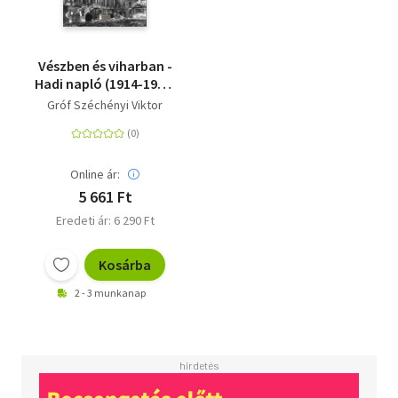
Vészben és viharban -
Hadi napló (1914-1915,
1917-1918) -
Gróf Széchényi Viktor
Ostromnapló (1944-
1945)
Online ár:
5 661 Ft
Eredeti ár: 6 290 Ft
Kosárba
2 - 3 munkanap