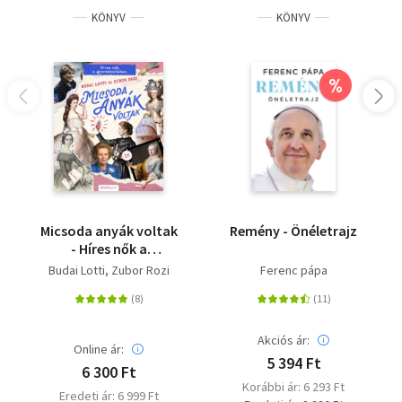
méltatlan körülmények között távozott az élők sorából.
KÖNYV
KÖNYV
Életművéről az utókor hálátlanul megfeledkezett, a
köztudatban általában Széchenyi Zsigmond édesapjaként
tekintenek rá. Háborús naplói megkerülhetetlen
%
forrásmunkák, feljegyzéseiből minden eddigi forrásnál
részletesebben tárul elénk a Vár fizikai megsemmisülése,
romhalmazzá válása. A kötetet hatvannégy oldalas
képmelléklettel adjuk közre.
Micsoda anyák voltak
Remény - Önéletrajz
- Híres nők a
gyerekszobában
Budai Lotti
Zubor Rozi
Ferenc pápa
Akciós ár:
Online ár:
5 394 Ft
6 300 Ft
Korábbi ár: 6 293 Ft
Eredeti ár: 6 999 Ft