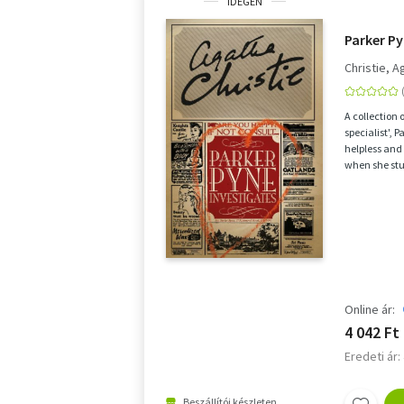
IDEGEN
Parker Py
Christie, A
A collection o
specialist', 
helpless and 
when she stu
Online ár:
4 042 Ft
Eredeti ár:
Beszállítói készleten