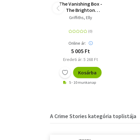
The Vanishing Box -
The Brighton
Mysteries 4
Griffiths, Elly
Online ár:
5 005 Ft
Eredeti ár: 5 268 Ft
Kosárba
5 - 10 munkanap
A Crime Stories kategória toplistája