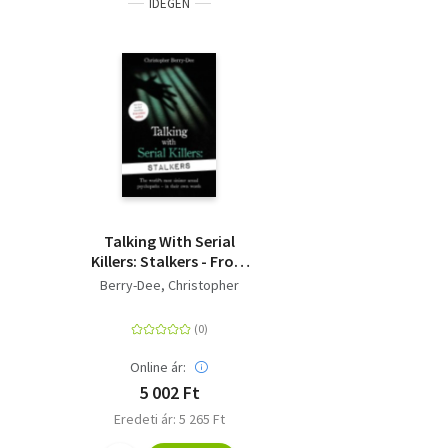
IDEGEN
Talking With Serial
Killers: Stalkers - From
the UK's No. 1 True
Berry-Dee, Christopher
Crime author
Online ár:
5 002 Ft
Eredeti ár: 5 265 Ft