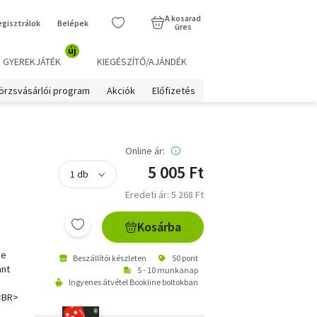
A kosarad
egisztrálok
Belépek
üres
új
GYEREKJÁTÉK
KIEGÉSZÍTŐ/AJÁNDÉK
örzsvásárlói program
Akciók
Előfizetés
Online ár:
5 005 Ft
Eredeti ár: 5 268 Ft
Kosárba
he
Beszállítói készleten
50 pont
ant
5 - 10 munkanap
Ingyenes átvétel Bookline boltokban
)<BR>