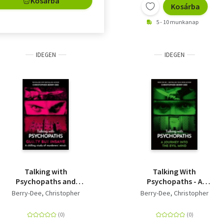
Kosárba
Kosárba
5 - 10 munkanap
IDEGEN
IDEGEN
Talking with
Talking With
Psychopaths and
Psychopaths - A
Savages: Guilty but
journey into the evil
Berry-Dee, Christopher
Berry-Dee, Christopher
Insane
mind - From the No.1
bestselling true crime