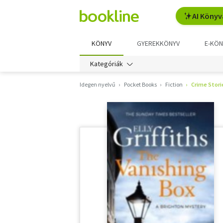
AI Könyv
KÖNYV
GYEREKKÖNYV
E-KÖN
Kategóriák
Idegen nyelvű
Pocket Books
Fiction
Crime Stori