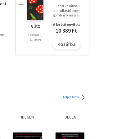
most
Tedd kosárba
>
mindkettőt egy
gombnyomással!
A kettő együtt:
Glitz
10 389 Ft
mon
Leonard,
Elmore
Kosárba
rned
ll
Teljes lista
IDEGEN
IDEGEN
IDEGEN