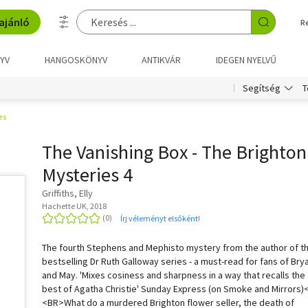
ajánló
R
YV
HANGOSKÖNYV
ANTIKVÁR
IDEGEN NYELVŰ
T
Segítség
es
The Vanishing Box - The Brighton
Mysteries 4
Griffiths, Elly
Hachette UK, 2018
Írj véleményt elsőként!
The fourth Stephens and Mephisto mystery from the author of t
bestselling Dr Ruth Galloway series - a must-read for fans of Bry
and May. 'Mixes cosiness and sharpness in a way that recalls the
best of Agatha Christie' Sunday Express (on Smoke and Mirrors
<BR>What do a murdered Brighton flower seller, the death of