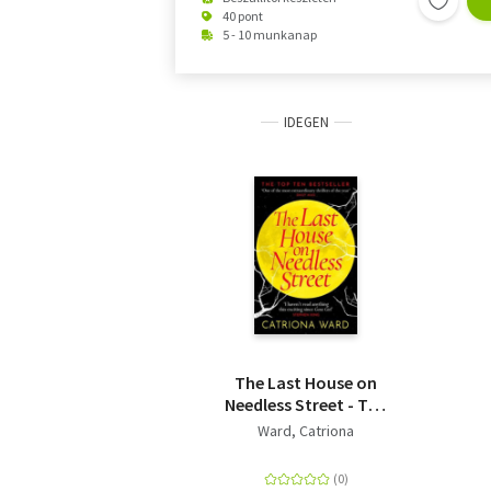
40 pont
5 - 10 munkanap
IDEGEN
The Last House on
Needless Street - The
Bestselling Richard &
Ward, Catriona
Judy Book Club Pick