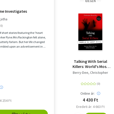
IDEGEN
ne Investigates
gatha
f short stories featuring the 'heart
Parker Pyne.Mrs Packington felt alone,
utterly forlorn. But her life changed
mbled upon an advertisement in ...
Talking With Serial
Killers: World's Most
Evil
Berry-Dee, Christopher
Online ár:
4 430 Ft
 4 254 Ft
Eredeti ár: 4 663 Ft