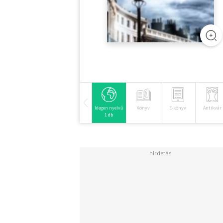
Idegen nyelvű
Könyv
E-könyv
Antikvár
1 db