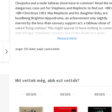
Cleopatra and a nude tableau show have in common? Read the 
dangerous case yet for Stephens and Mephisto to find out. <BR
<BR>Christmas 1953. Max Mephisto and his daughter Ruby are
headlining Brighton Hippodrome, an achievement only slightly
marred by the less-than-savoury support act: a tableau show of
naked 'living statues'. This might appear to have nothing in com
with DI Edgar Stephens' current case of the death of a quiet
flowerseller, but if there's one thing the old comrades have lea
it's that, in Brighton, the line between art and life - and death - is a
too easily blurred...
angol･357 oldal･papír / puha kötés
Hangoskönyv
Film
Zene
Mit vettek még, akik ezt vették?
IDEGEN
IDEGEN
IDEGEN