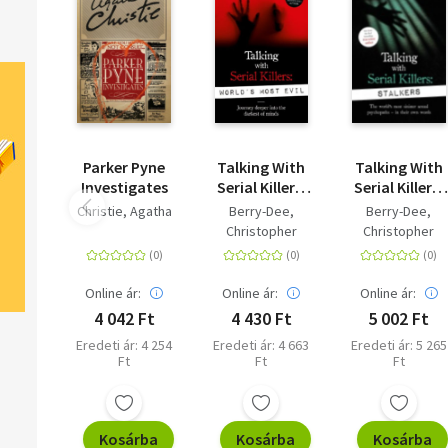
Parker Pyne
Talking With
Talking With
Investigates
Serial Killers:
Serial Killers:
World's Most
Stalkers -
Christie, Agatha
Berry-Dee,
Berry-Dee,
Evil
From the UK's
Christopher
Christopher
No. 1 True
Crime author
Online ár:
Online ár:
Online ár:
4 042 Ft
4 430 Ft
5 002 Ft
Eredeti ár: 4 254
Eredeti ár: 4 663
Eredeti ár: 5 265
Ft
Ft
Ft
Kosárba
Kosárba
Kosárba