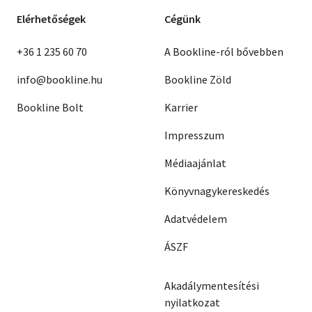
Elérhetőségek
Cégünk
+36 1 235 60 70
A Bookline-ról bővebben
info@bookline.hu
Bookline Zöld
Bookline Bolt
Karrier
Impresszum
Médiaajánlat
Könyvnagykereskedés
Adatvédelem
ÁSZF
Akadálymentesítési
nyilatkozat