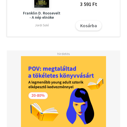
3 591 Ft
Franklin D. Roosevelt
- A nép elnöke
Kosárba
Jordi Solé