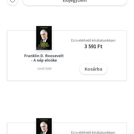
Előjegyzem
Ez is elérhető kínálatunkban:
3 591 Ft
Franklin D. Roosevelt
- A nép elnöke
Kosárba
Jordi Solé
Ez is elérhető kínálatunkban: