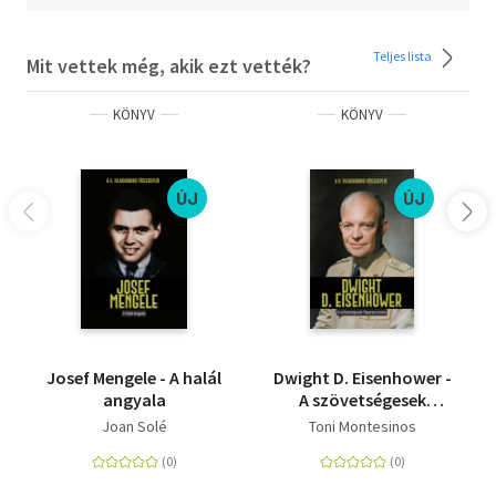
Teljes lista
Mit vettek még, akik ezt vették?
KÖNYV
KÖNYV
ÚJ
ÚJ
Josef Mengele - A halál
Dwight D. Eisenhower -
angyala
A szövetségesek
főparancsnoka
Joan Solé
Toni Montesinos