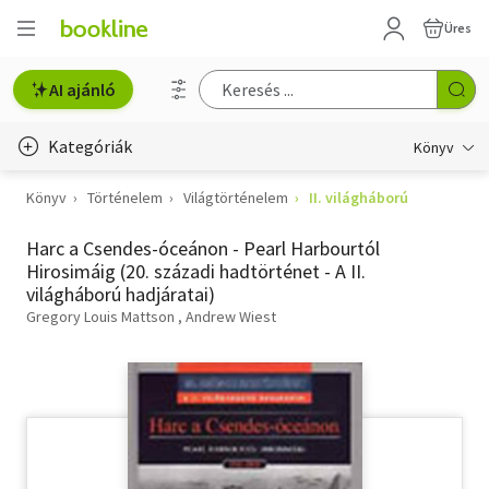
Üres
AI ajánló
Kategóriák
Könyv
Könyv
Történelem
Világtörténelem
II. világháború
Életmód, egészség
Harc a Csendes-óceánon - Pearl Harbourtól
Erotika
Hirosimáig (20. századi hadtörténet - A II.
világháború hadjáratai)
Gyermek- és ifjúsági
Gregory Louis Mattson
Andrew Wiest
Hobbi, szabadidő
Irodalom
Művészet
Szakkönyv