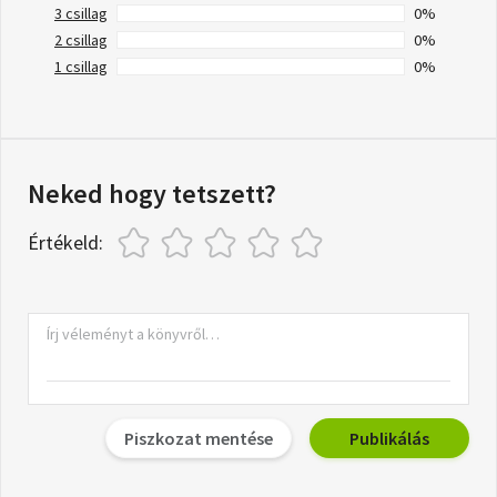
3 csillag
0%
2 csillag
0%
1 csillag
0%
Neked hogy tetszett?
Értékeld:
Piszkozat mentése
Publikálás