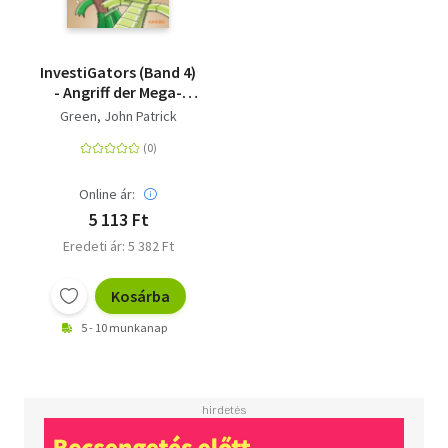
InvestiGators (Band 4)
- Angriff der Mega-
Krabbler - Witzige
Green, John Patrick
Graphic Novel mit zwei
Alligatoren-Agenten
für Kinder ab 8 Jahren
Online ár:
5 113 Ft
Eredeti ár: 5 382 Ft
Kosárba
5 - 10 munkanap