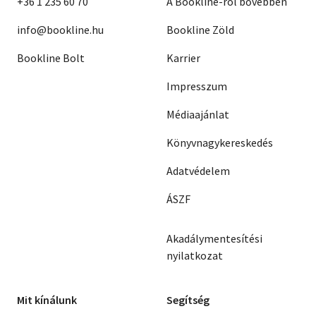
+36 1 235 60 70
A Bookline-ról bővebben
info@bookline.hu
Bookline Zöld
Bookline Bolt
Karrier
Impresszum
Médiaajánlat
Könyvnagykereskedés
Adatvédelem
ÁSZF
Akadálymentesítési
nyilatkozat
Mit kínálunk
Segítség