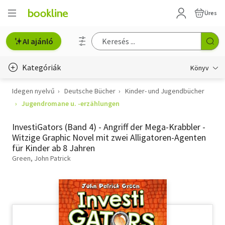
Üres
AI ajánló
Kategóriák
Könyv
Idegen nyelvű
Deutsche Bücher
Kinder- und Jugendbücher
Életmód, egészség
Jugendromane u. -erzählungen
Erotika
InvestiGators (Band 4) - Angriff der Mega-Krabbler -
Gyermek- és ifjúsági
Witzige Graphic Novel mit zwei Alligatoren-Agenten
für Kinder ab 8 Jahren
Hobbi, szabadidő
Green, John Patrick
Irodalom
Művészet
Szakkönyv