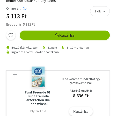
német･208 oldal･kemény kötés
Online ár:
5 113 Ft
Eredeti ár: 5 382 Ft
Kosárba
Beszállítói készleten
51 pont
5 - 10 munkanap
Ingyenes átvétel Bookline boltokban
Tedd kosárba mindkettőt egy
gombnyomással!
A kettő együtt:
Fünf Freunde 01.
8 636 Ft
Fünf Freunde
erforschen die
Schatzinsel
Kosárba
Blyton, Enid