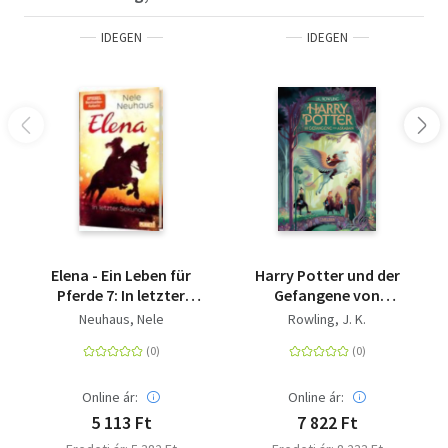
IDEGEN
IDEGEN
Elena - Ein Leben für
Harry Potter und der
Pferde 7: In letzter
Gefangene von
Sekunde
Askaban (Harry Potter
Neuhaus, Nele
Rowling, J. K.
3) - Neuausgabe des
Kinderbuch-Klassikers
ab 10 Jahren über den
bekanntesten
Online ár:
Online ár:
Zauberer der Welt
5 113 Ft
7 822 Ft