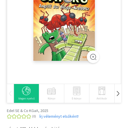
Szótár, nyelvkönyv
Tankönyv, segédkönyv
Társadalomtudomány
Természettudomány
Történelem
Vallás
Idegen nyelvű
Könyv
E-könyv
Antikvár
Hangos
Edel SE & Co KGaA, 2025
Írj véleményt elsőként!