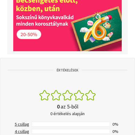
ÉRTÉKELÉSEK
0
az 5-ből
0 értékelés alapján
5 csillag
0%
4 csillag
0%