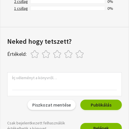
2 csillag
0%
1 csillag
0%
Neked hogy tetszett?
Értékeld:
Piszkozat mentése
Publikálás
Csak bejelentkezett felhasználók
Belépek
értékelhetik a könyvet.