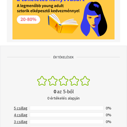
ÉRTÉKELÉSEK
0
az 5-ből
0 értékelés alapján
5 csillag
0%
4 csillag
0%
3 csillag
0%