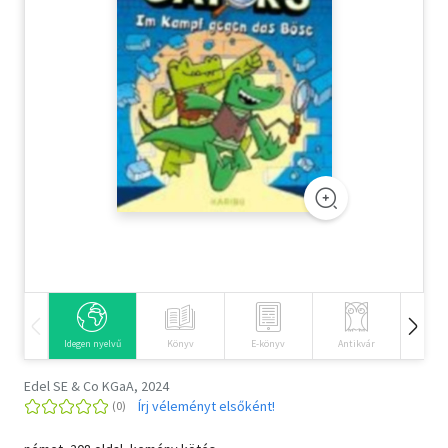
Szótár, nyelvkönyv
Tankönyv, segédkönyv
Társadalomtudomány
Természettudomány
Történelem
Vallás
Idegen nyelvű
Könyv
E-könyv
Antikvár
Hangos
Edel SE & Co KGaA, 2024
Írj véleményt elsőként!