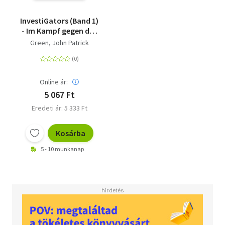
InvestiGators (Band 1)
- Im Kampf gegen das
Böse - Cool, witzig,
Green, John Patrick
spannend: Comic-
Buch für Kinder ab 8
Jahren
Online ár:
5 067 Ft
Eredeti ár: 5 333 Ft
Kosárba
5 - 10 munkanap