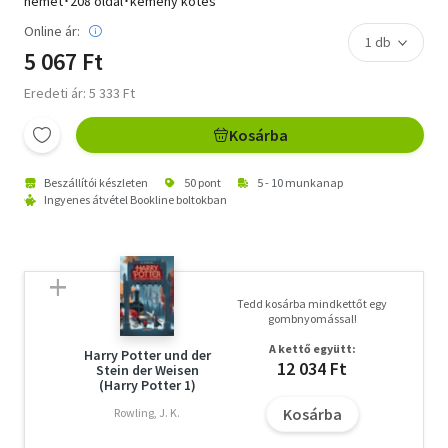
német･208 oldal･kemény kötés
Online ár:
5 067 Ft
Eredeti ár: 5 333 Ft
Kosárba
Beszállítói készleten
50 pont
5 - 10 munkanap
Ingyenes átvétel Bookline boltokban
Tedd kosárba mindkettőt egy
gombnyomással!
A kettő együtt:
Harry Potter und der
12 034 Ft
Stein der Weisen
(Harry Potter 1)
Kosárba
Rowling, J. K.