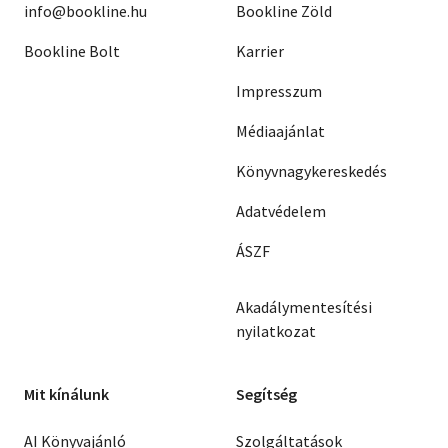
info@bookline.hu
Bookline Zöld
Bookline Bolt
Karrier
Impresszum
Médiaajánlat
Könyvnagykereskedés
Adatvédelem
ÁSZF
Akadálymentesítési
nyilatkozat
Mit kínálunk
Segítség
AI Könyvajánló
Szolgáltatások