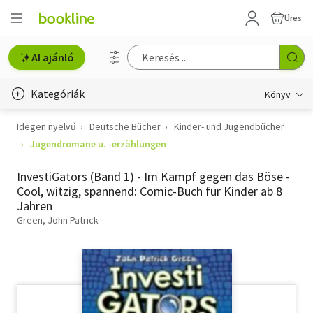
Üres
AI ajánló
Kategóriák
Könyv
Idegen nyelvű
Deutsche Bücher
Kinder- und Jugendbücher
Életmód, egészség
Jugendromane u. -erzählungen
Erotika
InvestiGators (Band 1) - Im Kampf gegen das Böse -
Gyermek- és ifjúsági
Cool, witzig, spannend: Comic-Buch für Kinder ab 8
Jahren
Hobbi, szabadidő
Green, John Patrick
Irodalom
Művészet
Szakkönyv