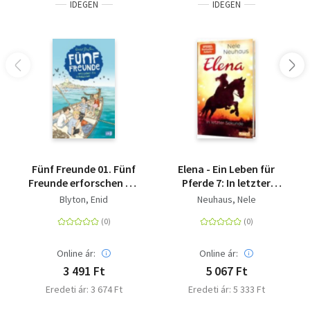
IDEGEN
IDEGEN
Fünf Freunde 01. Fünf
Elena - Ein Leben für
Freunde erforschen die
Pferde 7: In letzter
Schatzinsel - Band 1
Sekunde
Blyton, Enid
Neuhaus, Nele
Online ár:
Online ár:
3 491 Ft
5 067 Ft
Eredeti ár: 3 674 Ft
Eredeti ár: 5 333 Ft