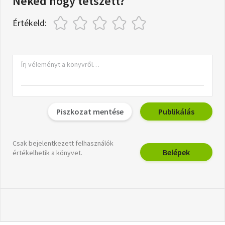
Neked hogy tetszett?
Értékeld:
Piszkozat mentése
Publikálás
Csak bejelentkezett felhasználók
Belépek
értékelhetik a könyvet.