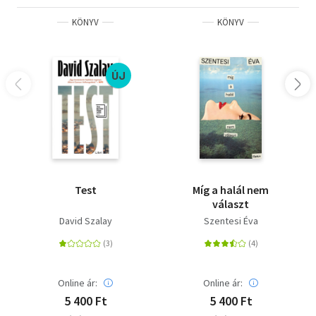
KÖNYV
KÖNYV
ÚJ
Test
Míg a halál nem
választ
David Szalay
Szentesi Éva
Online ár:
Online ár:
5 400 Ft
5 400 Ft