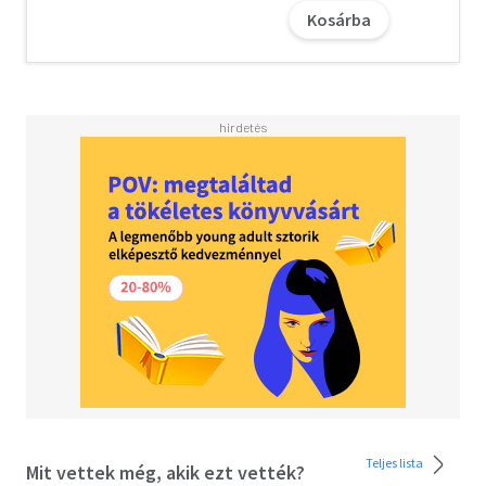
nem a szerelmei történetén keresztül? Erre, és saját
Kosárba
boldog-boldogtalan pillanatainkra, éveinkre gondolunk,
miközben Daru sorsával ismerkedünk. Jön utánunk, nem
ereszt.
Olvasd el mások véleményét is!
Teljes lista
Mit vettek még, akik ezt vették?