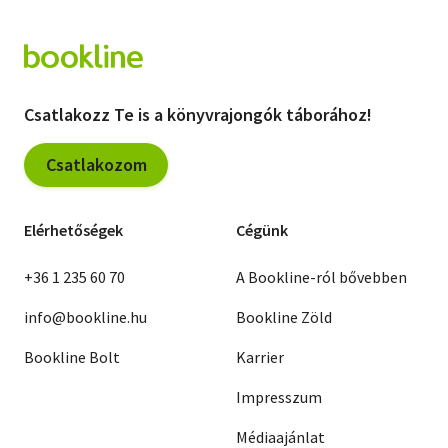
Csatlakozz Te is a könyvrajongók táborához!
Csatlakozom
Elérhetőségek
Cégünk
+36 1 235 60 70
A Bookline-ról bővebben
info@bookline.hu
Bookline Zöld
Bookline Bolt
Karrier
Impresszum
Médiaajánlat