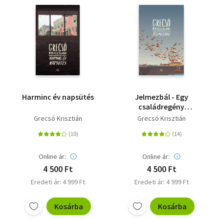
Harminc év napsütés
Jelmezbál - Egy
családregény
mozaikjai
Grecsó Krisztián
Grecsó Krisztián
Online ár:
Online ár:
4 500 Ft
4 500 Ft
Eredeti ár: 4 999 Ft
Eredeti ár: 4 999 Ft
Kosárba
Kosárba