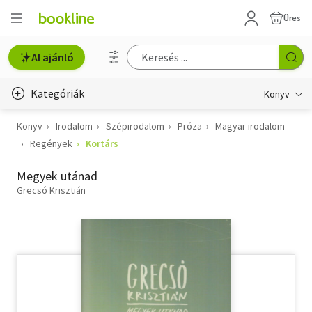
Üres
AI ajánló
Kategóriák
Könyv
Könyv
Irodalom
Szépirodalom
Próza
Magyar irodalom
Életmód, egészség
Regények
Kortárs
Erotika
Megyek utánad
Gyermek- és ifjúsági
Grecsó Krisztián
Hobbi, szabadidő
Irodalom
Művészet
Szakkönyv