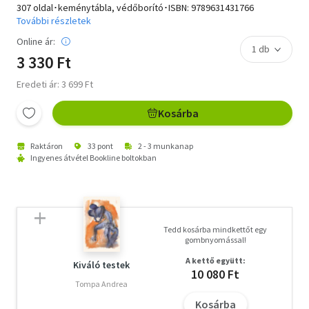
307 oldal･keménytábla, védőborító･ISBN:
9789631431766
További részletek
Online ár:
3 330 Ft
Eredeti ár: 3 699 Ft
Kosárba
Raktáron
33 pont
2 - 3 munkanap
Ingyenes átvétel Bookline boltokban
Tedd kosárba mindkettőt egy
gombnyomással!
A kettő együtt:
Kiváló testek
10 080 Ft
Tompa Andrea
Kosárba