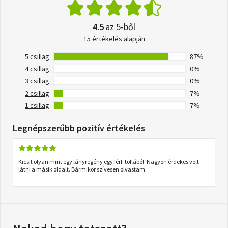
4.5
az 5-ből
15 értékelés alapján
5 csillag
87%
4 csillag
0%
3 csillag
0%
2 csillag
7%
1 csillag
7%
Legnépszerűbb pozitív értékelés
Kicsit olyan mint egy lányregény egy férfi tollából. Nagyon érdekes volt
látni a másik oldalt. Bármikor szívesen olvastam.