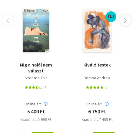
ÚJ
Míg a halál nem
Kiváló testek
választ
Szentesi Éva
Tompa Andrea
Online ár:
Online ár:
5 400 Ft
6 750 Ft
Kiadói ár: 5 999 Ft
Kiadói ár: 7 499 Ft