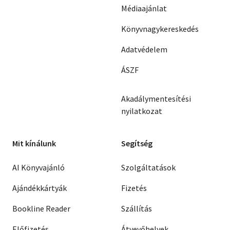
Médiaajánlat
Könyvnagykereskedés
Adatvédelem
ÁSZF
Akadálymentesítési
nyilatkozat
Mit kínálunk
Segítség
AI Könyvajánló
Szolgáltatások
Ajándékkártyák
Fizetés
Bookline Reader
Szállítás
Előfizetés
Átvevőhelyek