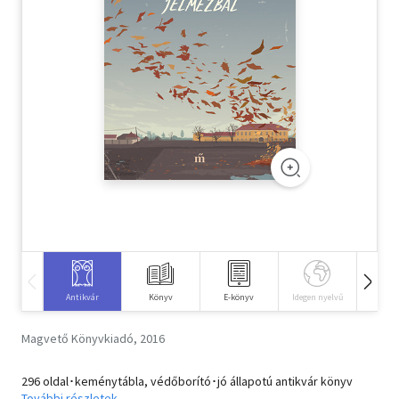
Szótár, nyelvkönyv
Tankönyv, segédkönyv
Társadalomtudomány
Természettudomány
Történelem
Vallás
Antikvár
Könyv
E-könyv
Idegen nyelvű
Hangos
Magvető Könyvkiadó, 2016
296 oldal･keménytábla, védőborító･jó állapotú antikvár könyv
További részletek