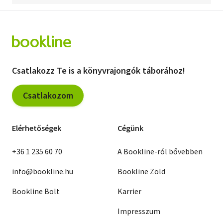
Csatlakozz Te is a könyvrajongók táborához!
Csatlakozom
Elérhetőségek
Cégünk
+36 1 235 60 70
A Bookline-ról bővebben
info@bookline.hu
Bookline Zöld
Bookline Bolt
Karrier
Impresszum