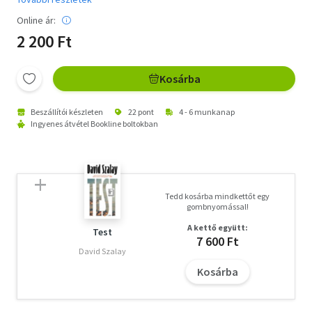
Online ár:
2 200 Ft
Kosárba
Beszállítói készleten
22 pont
4 - 6 munkanap
Ingyenes átvétel Bookline boltokban
Tedd kosárba mindkettőt egy
gombnyomással!
A kettő együtt:
Test
7 600 Ft
David Szalay
Kosárba