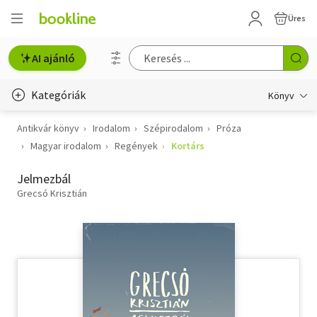
Üres
AI ajánló
Kategóriák
Könyv
Antikvár könyv
Irodalom
Szépirodalom
Próza
Életmód, egészség
Magyar irodalom
Regények
Kortárs
Erotika
Jelmezbál
Gyermek- és ifjúsági
Grecsó Krisztián
Hobbi, szabadidő
Irodalom
Művészet
Szakkönyv