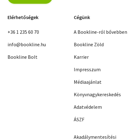
Elérhetőségek
Cégünk
+36 1 235 60 70
A Bookline-ról bővebben
info@bookline.hu
Bookline Zöld
Bookline Bolt
Karrier
Impresszum
Médiaajánlat
Könyvnagykereskedés
Adatvédelem
ÁSZF
Akadálymentesítési