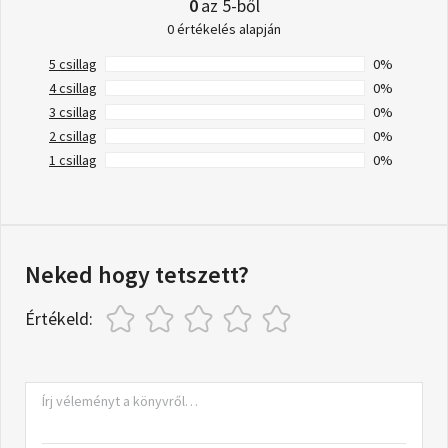
0
az 5-ből
0 értékelés alapján
5 csillag
0%
4 csillag
0%
3 csillag
0%
2 csillag
0%
1 csillag
0%
Neked hogy tetszett?
Értékeld: