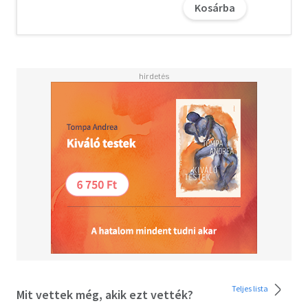
Kosárba
visszaszerzéséhez. Ha a magyarság legjobb része
megtanul küzdeni a magyar történelem feletti
önrendelkezés visszaszerzéséért, ez a könyv lesz jövőnk
legfontosabb alapműve, a magyarság legnagyobb
szellemi kincse. - (Grandpierre Atilla)
Teljes lista
Mit vettek még, akik ezt vették?