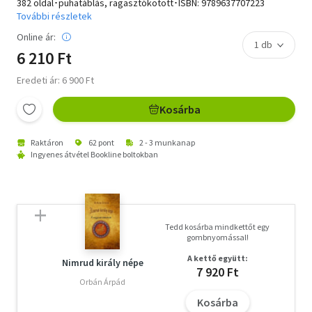
382 oldal･puhatáblás, ragasztókötött･ISBN:
9789637707223
További részletek
Online ár:
6 210 Ft
Eredeti ár: 6 900 Ft
Kosárba
Raktáron
62 pont
2 - 3 munkanap
Ingyenes átvétel Bookline boltokban
Tedd kosárba mindkettőt egy
gombnyomással!
A kettő együtt:
Nimrud király népe
7 920 Ft
Orbán Árpád
Kosárba