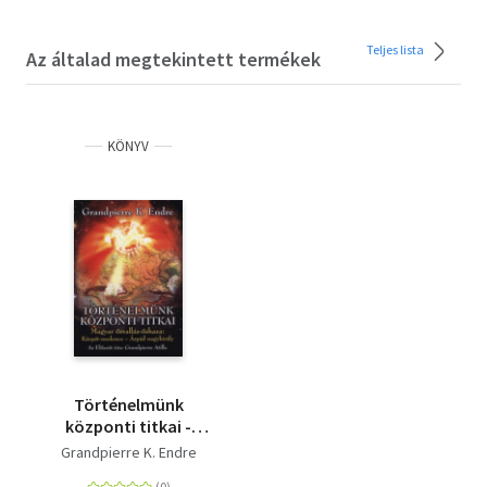
Teljes lista
Az általad megtekintett termékek
KÖNYV
Történelmünk
központi titkai -
Magyar ősvallás-
Grandpierre K. Endre
őshaza: Kárpát-