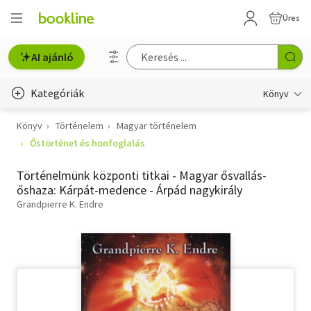
Üres
AI ajánló
Kategóriák
Könyv
Könyv
Történelem
Magyar történelem
Életmód, egészség
Őstörténet és honfoglalás
Erotika
Történelmünk központi titkai - Magyar ősvallás-
Gyermek- és ifjúsági
őshaza: Kárpát-medence - Árpád nagykirály
Grandpierre K. Endre
Hobbi, szabadidő
Irodalom
Művészet
Szakkönyv