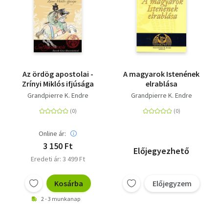
Az ördög apostolai -
A magyarok Istenének
Zrínyi Miklós ifjúsága
elrablása
Grandpierre K. Endre
Grandpierre K. Endre
Online ár:
3 150 Ft
Előjegyezhető
Eredeti ár: 3 499 Ft
Kosárba
Előjegyzem
2 - 3 munkanap