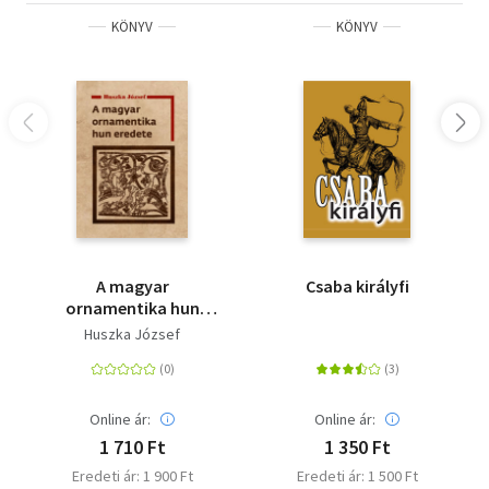
KÖNYV
KÖNYV
A magyar
Csaba királyfi
ornamentika hun
eredete
Huszka József
Online ár:
Online ár:
1 710 Ft
1 350 Ft
Eredeti ár: 1 900 Ft
Eredeti ár: 1 500 Ft