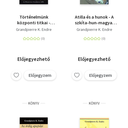
Történelmünk
Atilla és a hunok - A
központi titkai -
szkíta-hun-magyar
Magyar ősvallás-
folytonosság
Grandpierre K. Endre
Grandpierre K. Endre
őshaza: Kárpát-
medence - Árpád
nagykirály
Előjegyezhető
Előjegyezhető
Előjegyzem
Előjegyzem
KÖNYV
KÖNYV