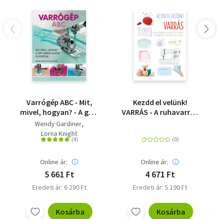
Varrógép ABC - Mit,
Kezdd el velünk!
mivel, hogyan? - A gépi
VARRÁS - A ruhavarrás
varrás alapjai és
alapvető technikái
Wendy Gardiner
fortélyai
egyszerűen, röviden,
Lorna Knight
érthetően
Online ár:
Online ár:
5 661 Ft
4 671 Ft
Eredeti ár: 6 290 Ft
Eredeti ár: 5 190 Ft
Kosárba
Kosárba