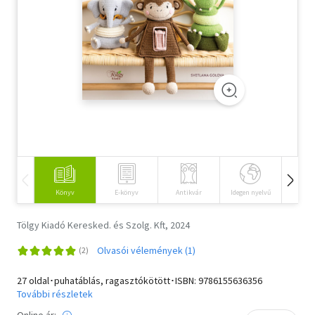
Szótár, nyelvkönyv
Tankönyv, segédkönyv
Társadalomtudomány
Természettudomány
Történelem
Vallás
Könyv
E-könyv
Antikvár
Idegen nyelvű
Hangos
Tölgy Kiadó Keresked. és Szolg. Kft, 2024
Olvasói vélemények (1)
27 oldal･puhatáblás, ragasztókötött･ISBN:
9786155636356
További részletek