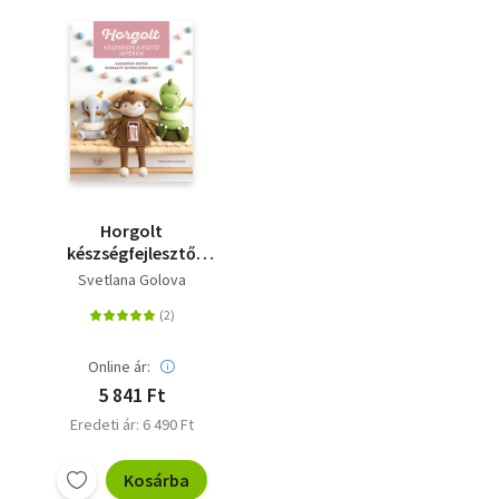
Horgolt
készségfejlesztő
játékok - Amigurumi
Svetlana Golova
minták interaktív
gyerekjátékokhoz
Online ár:
5 841 Ft
Eredeti ár: 6 490 Ft
Kosárba