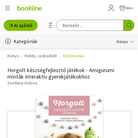
Üres
AI ajánló
Kategóriák
Könyv
Könyv
Hobbi, szabadidő
Kézimunka
Életmód, egészség
Horgolt készségfejlesztő játékok - Amigurumi
Erotika
minták interaktív gyerekjátékokhoz
Gyermek- és ifjúsági
Svetlana Golova
Hobbi, szabadidő
Irodalom
Művészet
Szakkönyv