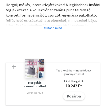
Horgolj mókás, interaktív játékokat! A legkisebbek imádni
fogják ezeket. A kollekcióban találsz puha felfedező
könyvet, formapárosítót, csörgőt, egymásra pakolható,
felfűzhető és csúsztatható elemeket, mindezeket bájos
állatkák társaságában. Valamennyi játék serkenti a
kisbabák és a totyogók érzékelését, fejleszti az
ügyességüket, a finommotorikus mozgásukat és a
problémamegoldó képességüket, hat a látásukra,
hallásukra, tapintásukra. A részletes mintaleírások és sok
fotó is segíti az alkotást, amelyek segítségével
könnyedén elkészítheted egyedi horgolt játékaidat.
Olvasd el mások véleményét is!
Tedd kosárba mindkettőt egy
gombnyomással!
A kettő együtt:
Horgolás
10 242 Ft
zsinórfonalból
Veronika Hug
Kosárba