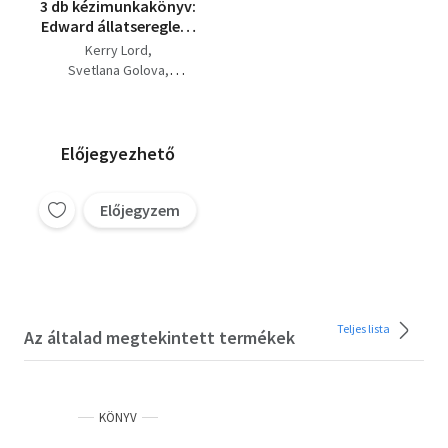
3 db kézimunkakönyv:
Edward ​állatsereglete
- 40 állatfigura
Kerry Lord
horgolásmintája -
Svetlana Golova
Pihe-puha kedvencek 4
Több szerző
méretben + Világjáró
Amigurumi - 8 ország,
9 tervező, 23 horgolt
Előjegyezhető
figura + Horgolt
készségfejlesztő
játékok - Amigurumi
Előjegyzem
minták interaktív
gyerekjátékokhoz
Teljes lista
Az általad megtekintett termékek
KÖNYV