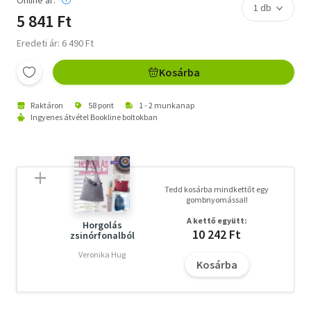
Online ár:
5 841 Ft
Eredeti ár: 6 490 Ft
Kosárba
Raktáron
58 pont
1 - 2 munkanap
Ingyenes átvétel Bookline boltokban
Tedd kosárba mindkettőt egy
gombnyomással!
A kettő együtt:
Horgolás
10 242 Ft
zsinórfonalból
Veronika Hug
Kosárba