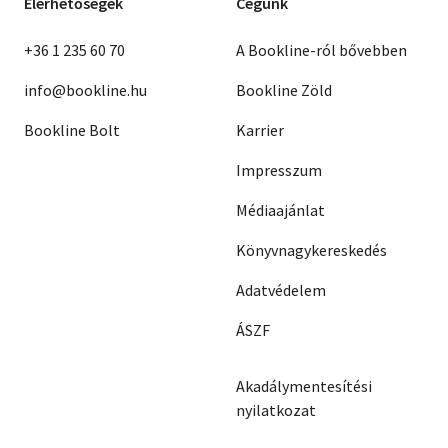
Elérhetőségek
Cégünk
+36 1 235 60 70
A Bookline-ról bővebben
info@bookline.hu
Bookline Zöld
Bookline Bolt
Karrier
Impresszum
Médiaajánlat
Könyvnagykereskedés
Adatvédelem
ÁSZF
Akadálymentesítési
nyilatkozat