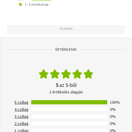
1 - 2 munkanap
ÉRTÉKELÉSEK
5
az 5-ből
2 értékelés alapján
5 csillag
100%
4 csillag
0%
3 csillag
0%
2 csillag
0%
1 csillag
0%