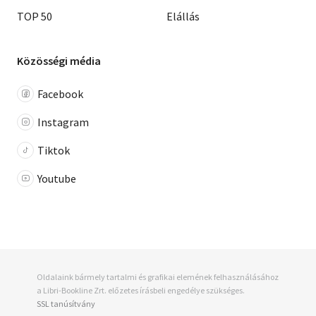
TOP 50
Elállás
Közösségi média
Facebook
Instagram
Tiktok
Youtube
Oldalaink bármely tartalmi és grafikai elemének felhasználásához
a Libri-Bookline Zrt. előzetes írásbeli engedélye szükséges.
SSL tanúsítvány