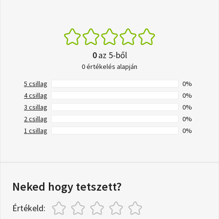
0
az 5-ből
0 értékelés alapján
5 csillag
0%
4 csillag
0%
3 csillag
0%
2 csillag
0%
1 csillag
0%
Neked hogy tetszett?
Értékeld: