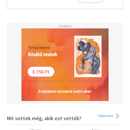
hamis vádjai alapján a francia hatóságok ítélték halálra, s
csak az utolsó pillanatban - többek között a pápa
közbenjárására - menekült meg; a háború után
misszionáriusként Japánba küldték, ahol "a tokiói
rongyszedőként" vált ismertté. Gereon atya egyszerű
szavakkal, izgalmasan és - az átélt megpróbáltatásai
ellenére - humorral vezet végig életének drámai évein,
mutatja meg hitének erejét.
"A világ minden tájáról, minden létező vallás követőitől
érkező sok száz levél olyan pozitív visszhang erre a
könyvre, hogy hiszem, a könyv tanúság lehet Isten
mellett, Izrael és a kereszténység istene mellett, aki lát
és hall bennünket" - Gereon Goldmann
"Immár öreg és beteg ember vagyok, azonban még az
eddiginél is szilárdabban hiszem, hogy minden, ami az
életben történik, az örök szeretet jóságos és gyakran
Teljes lista
Mit vettek még, akik ezt vették?
megérthetetlen gondviseléséből történik. Öröm és
bánat, siker és kudarc, betegség és mindenféle ínség,