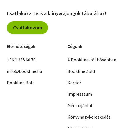
Csatlakozz Te is a könyvrajongók táborához!
Csatlakozom
Elérhetőségek
Cégünk
+36 1 235 60 70
A Bookline-ról bővebben
info@bookline.hu
Bookline Zöld
Bookline Bolt
Karrier
Impresszum
Médiaajánlat
Könyvnagykereskedés