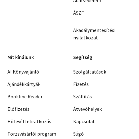
Adatvédelem
ÁSZF
Akadálymentesítési
nyilatkozat
Mit kínálunk
Segítség
AI Könyvajánló
Szolgáltatások
Ajándékkártyák
Fizetés
Bookline Reader
Szállítás
Előfizetés
Átvevőhelyek
Hírlevél feliratkozás
Kapcsolat
Törzsvásárlói program
Súgó