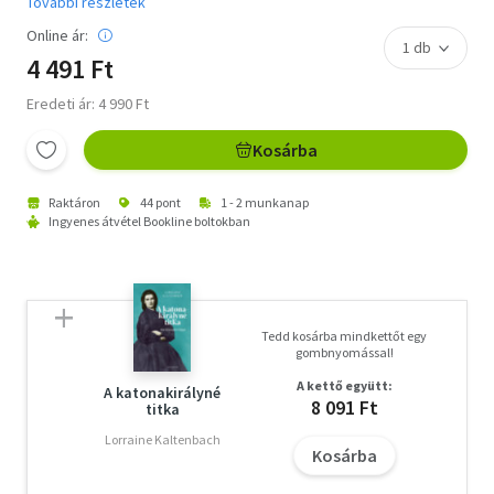
További részletek
Online ár:
4 491 Ft
Eredeti ár: 4 990 Ft
Kosárba
Raktáron
44 pont
1 - 2 munkanap
Ingyenes átvétel Bookline boltokban
Tedd kosárba mindkettőt egy
gombnyomással!
A kettő együtt:
A katonakirályné
8 091 Ft
titka
Lorraine Kaltenbach
Kosárba