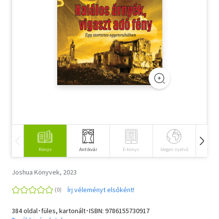
Szótár, nyelvkönyv
Tankönyv, segédkönyv
Társadalomtudomány
Természettudomány
Történelem
Vallás
Könyv
Antikvár
E-könyv
Idegen nyelvű
Hangos
Joshua Könyvek, 2023
Írj véleményt elsőként!
384 oldal･füles, kartonált･ISBN:
9786155730917