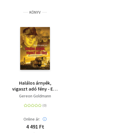
KÖNYV
Halálos árnyék,
vigaszt adó fény - Egy
szerzetes
Gereon Goldmann
egyenruhában
Online ár:
4 491 Ft