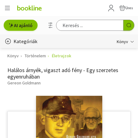
Üres
AI ajánló
Kategóriák
Könyv
Könyv
Történelem
Életrajzok
Életmód, egészség
Halálos árnyék, vigaszt adó fény - Egy szerzetes
Erotika
egyenruhában
Gyermek- és ifjúsági
Gereon Goldmann
Hobbi, szabadidő
Irodalom
Művészet
Szakkönyv