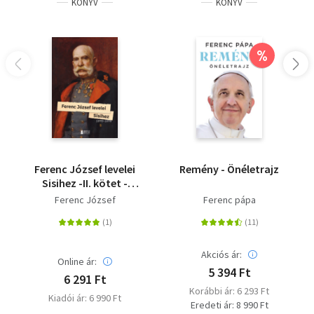
KÖNYV
KÖNYV
minden a javunkra válik, ha megőrizzük a hitünket, hogy
Isten lát, hall és szeret bennünket, ha hozzá fordulunk. Az
ima és a szent eucharisztia a híd hozzá."
%
Ferenc József levelei
Remény - Önéletrajz
Sisihez -II. kötet -
1895-1898
Ferenc József
Ferenc pápa
Akciós ár:
Online ár:
5 394 Ft
6 291 Ft
Korábbi ár: 6 293 Ft
Kiadói ár: 6 990 Ft
Eredeti ár: 8 990 Ft