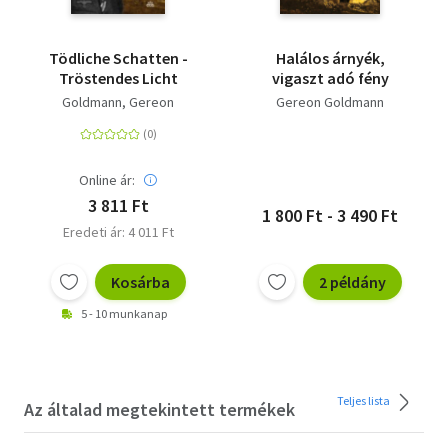
Tödliche Schatten -
Halálos árnyék,
Tröstendes Licht
vigaszt adó fény
Goldmann, Gereon
Gereon Goldmann
Online ár:
3 811 Ft
1 800 Ft - 3 490 Ft
Eredeti ár: 4 011 Ft
Kosárba
2 példány
5 - 10 munkanap
Teljes lista
Az általad megtekintett termékek