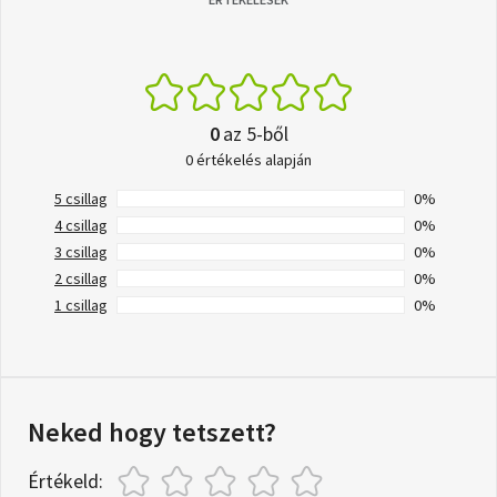
0
az 5-ből
0 értékelés alapján
5 csillag
0%
4 csillag
0%
3 csillag
0%
2 csillag
0%
1 csillag
0%
Neked hogy tetszett?
Értékeld: