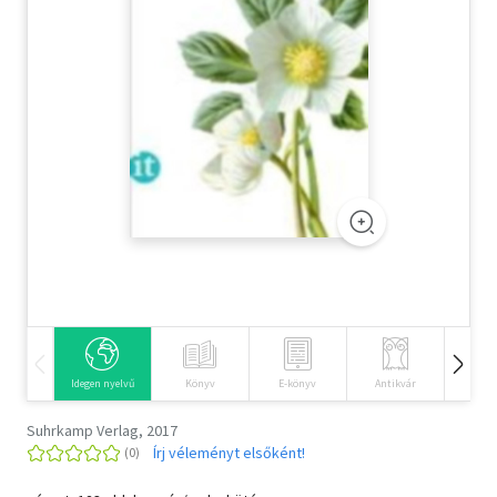
Szótár, nyelvkönyv
Tankönyv, segédkönyv
Társadalomtudomány
Természettudomány
Történelem
Vallás
Idegen nyelvű
Könyv
E-könyv
Antikvár
Hangos
Suhrkamp Verlag, 2017
Írj véleményt elsőként!