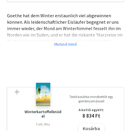
Goethe hat dem Winter erstaunlich viel abgewinnen
können. Als leidenschaftlicher Eisläufer begegnet er uns
immer wieder, der Mond am Winterhimmel fesselt ihn im
Norden wie im Süden, und er hat die riskante 'Harzreise im
Winter' als eine Art Orakel über seinen weiteren Weg
unternommen. Überraschend ist das besondere Gewicht,
das Goethe mit dem Weihnachtsfest verbindet - als einer
vielfach ganz neu erzählten Geschichte, die durch alle
Gattungen seines Werkes und alle Stationen seines
Lebens führt. Nicht zuletzt haben ihn besonders die
Heiligen Drei Könige gefesselt.
Tedd kosárba mindkettőt egy
gombnyomással!
A kettő együtt:
Winterkartoffelknöd
8 834 Ft
el
Falk, Rita
Kosárba