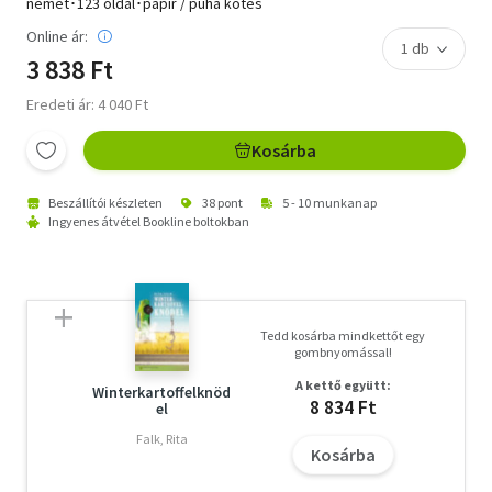
német･123 oldal･papír / puha kötés
Online ár:
3 838 Ft
Eredeti ár: 4 040 Ft
Kosárba
Beszállítói készleten
38 pont
5 - 10 munkanap
Ingyenes átvétel Bookline boltokban
Tedd kosárba mindkettőt egy
gombnyomással!
A kettő együtt:
Winterkartoffelknöd
8 834 Ft
el
Falk, Rita
Kosárba