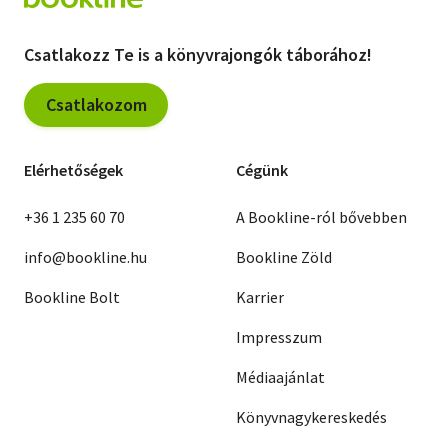
Csatlakozz Te is a könyvrajongók táborához!
Csatlakozom
Elérhetőségek
Cégünk
+36 1 235 60 70
A Bookline-ról bővebben
info@bookline.hu
Bookline Zöld
Bookline Bolt
Karrier
Impresszum
Médiaajánlat
Könyvnagykereskedés