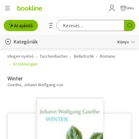
Üres
AI ajánló
Kategóriák
Könyv
Idegen nyelvű
Taschenbücher
Belletristik
Romane
Életmód, egészség
Erzählungen
Erotika
Winter
Gyermek- és ifjúsági
Goethe, Johann Wolfgang von
Hobbi, szabadidő
Irodalom
Művészet
Szakkönyv