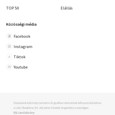
TOP 50
Elállás
Közösségi média
Facebook
Instagram
Tiktok
Youtube
Oldalaink bármely tartalmi és grafikai elemének felhasználásához
a Libri-Bookline Zrt. előzetes írásbeli engedélye szükséges.
SSL tanúsítvány