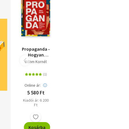
újragondolását követi végig.
Propaganda -
Hogyan
manipulálnak
Bőhm Kornél
minket, és mit
tehetünk
ellene?
Online ár:
5 580 Ft
Kiadói ár: 6 200
Ft
Kosárba