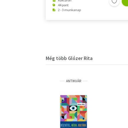
Raktáron
44 pont
2 - 3 munkanap
Még több Glózer Rita
ANTIKVÁR