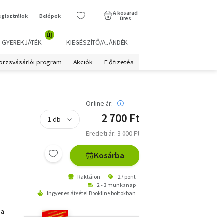
A kosarad
egisztrálok
Belépek
üres
új
GYEREKJÁTÉK
KIEGÉSZÍTŐ/AJÁNDÉK
örzsvásárlói program
Akciók
Előfizetés
Online ár:
2 700 Ft
Eredeti ár: 3 000 Ft
Kosárba
Raktáron
27 pont
2 - 3 munkanap
Ingyenes átvétel Bookline boltokban
 a