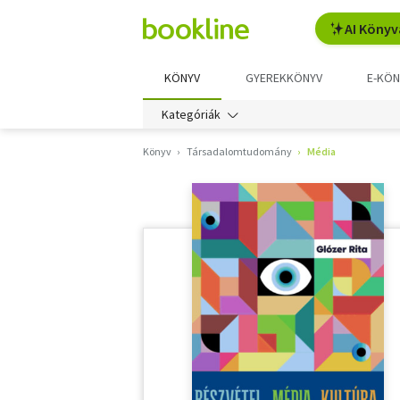
AI Könyv
KÖNYV
GYEREKKÖNYV
E-KÖN
Kategóriák
Könyv
Társadalomtudomány
Média