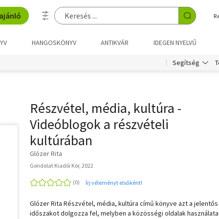
ajánló
R
YV
HANGOSKÖNYV
ANTIKVÁR
IDEGEN NYELVŰ
T
Segítség
Részvétel, média, kultúra -
Videóblogok a részvételi
kultúrában
Glózer Rita
Gondolat Kiadói Kör, 2022
Írj véleményt elsőként!
Glózer Rita Részvétel, média, kultúra című könyve azt a jelentős
időszakot dolgozza fel, melyben a közösségi oldalak használata