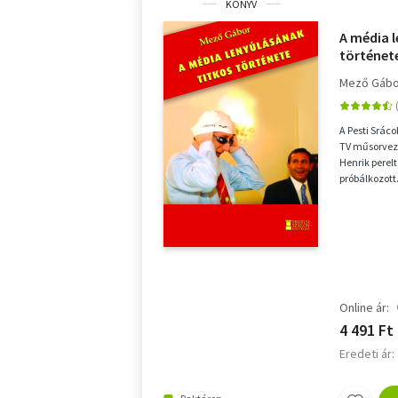
KÖNYV
A média 
történet
Mező Gáb
A Pesti Srác
TV műsorvez
Henrik perelt
próbálkozott.
a t...
Online ár:
4 491 Ft
Eredeti ár: