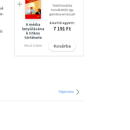
Tedd kosárba
sé
mindkettőt egy
ám-
gombnyomással!
A kettő együtt:
A média
7 191 Ft
lenyúlásána
át
k titkos
története
Kosárba
Mező Gábor
.
gy
teli
i,
tást
Teljes lista
ve
a