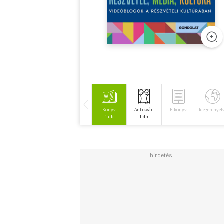
Könyv
Antikvár
E-könyv
Idegen nyel
1 db
1 db