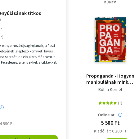
KÖNYV
lenyúlásának titkos
e
or
ok oknyomozó újságírójának, a Pesti
etőjének leleplező könyve! Havas
e a szerzőt, de elbukott. Más nem is
 Felesleges, a tényekkel, a cikkekkel,
Propaganda - Hogyan
manipulálnak minket,
és mit tehetünk
Bőhm Kornél
ellene?
Online ár:
5 580 Ft
 4 990 Ft
Kiadói ár: 6 200 Ft