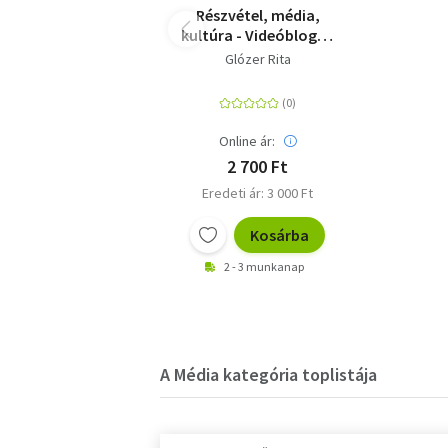
Részvétel, média,
kultúra - Videóblogok
a részvételi
Glózer Rita
kultúrában
Online ár:
2 700 Ft
Eredeti ár: 3 000 Ft
Kosárba
2 - 3 munkanap
A Média kategória toplistája