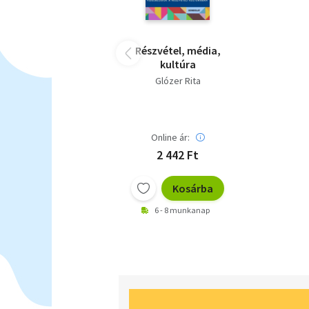
Részvétel, média,
kultúra
Glózer Rita
Online ár:
2 442 Ft
Kosárba
6 - 8 munkanap