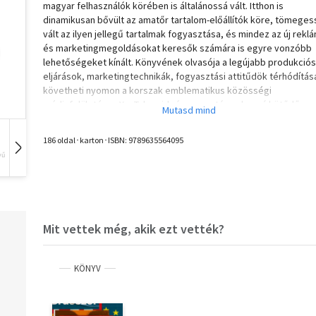
magyar felhasználók körében is általánossá vált. Itthon is
dinamikusan bővült az amatőr tartalom-előállítók köre, tömeges
vált az ilyen jellegű tartalmak fogyasztása, és mindez az új rekl
és marketingmegoldásokat keresők számára is egyre vonzóbb
lehetőségeket kínált. Könyvének olvasója a legújabb produkciós
eljárások, marketingtechnikák, fogyasztási attitűdök térhódítás
követheti nyomon a korszak emblematikus közösségi
médiafelületén, a YouTube videómegosztón, a hozzá kötődő
jellegzetes tartalomtípusra, az online amatőr videóra fókuszálva
186 oldal･karton･ISBN:
9789635564095
A szerző vizsgálódásai a média kulturális tanulmányozásának na
vű
Hangoskönyv
Film
Zene
hatású megközelítésén, a Henry Jenkins nevéhez kötődő részvé
kultúra koncepcióján alapulnak, amely a kortás színházi, múzeum
pedagógiai, képzőművészeti gyakorlatokra, valamint a
társadalomtudományi akciókutatás módszertanára is komoly ha
gyakorolt.
Mit vettek még, akik ezt vették?
A kötet fejezetei a participatory culture tanulmányozásának
fénykorára jellemző koncepciókat, a főbb értelmezéseket, illet
KÖNYV
Jenkins önkritikus reflexióit egyaránt magukban foglalják. Némi
leegyszerűsítéssel azt mondhatnánk: a könyv a részvételi kultúr
gyakorlatának és elméletének felemelkedését, virágzását és