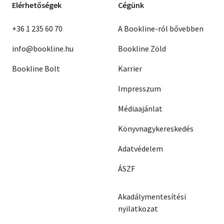
Elérhetőségek
Cégünk
+36 1 235 60 70
A Bookline-ról bővebben
info@bookline.hu
Bookline Zöld
Bookline Bolt
Karrier
Impresszum
Médiaajánlat
Könyvnagykereskedés
Adatvédelem
ÁSZF
Akadálymentesítési
nyilatkozat