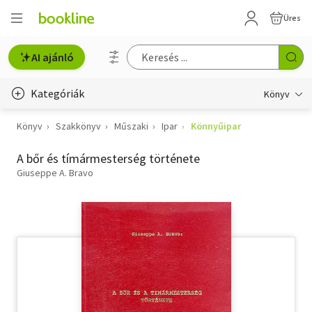
Üres
AI ajánló
Kategóriák
Könyv
Könyv
Szakkönyv
Műszaki
Ipar
Könnyűipar
Életmód, egészség
A bőr és tímármesterség története
Erotika
Giuseppe A. Bravo
Gyermek- és ifjúsági
Hobbi, szabadidő
Irodalom
Művészet
Szakkönyv